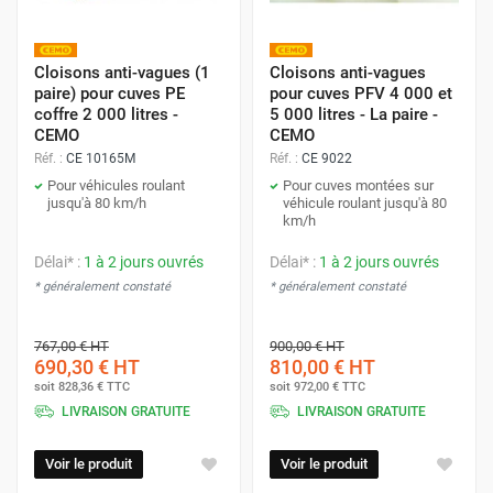
Cloisons anti-vagues (1
Cloisons anti-vagues
paire) pour cuves PE
pour cuves PFV 4 000 et
coffre 2 000 litres -
5 000 litres - La paire -
CEMO
CEMO
Réf. :
CE 10165M
Réf. :
CE 9022
Pour véhicules roulant
Pour cuves montées sur
jusqu'à 80 km/h
véhicule roulant jusqu'à 80
km/h
Délai* :
1 à 2 jours ouvrés
Délai* :
1 à 2 jours ouvrés
* généralement constaté
* généralement constaté
767,00 €
HT
900,00 €
HT
690,30 €
HT
810,00 €
HT
soit
828,36 €
TTC
soit
972,00 €
TTC
LIVRAISON GRATUITE
LIVRAISON GRATUITE
Voir le produit
Voir le produit