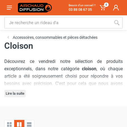
0
Besoin d'un conseil ?
03 88 08 67 05
Accessoires, consommables et pièces détachées
Cloison
Découvrez ce vendredi notre sélection de produits
exceptionnels, dans notre catégorie
cloison
, où chaque
article a été soigneusement choisi pour répondre à vos
besoins avec précision. C'est pour cela que nous avons
sélectionné la marque
Cemo
.
Lire la suite
Notre engagement à offrir
les meilleurs prix du marché
est
inébranlable, garantissant que vous bénéficierez d'offres
inégalées à chaque visite. De plus, nous comprenons