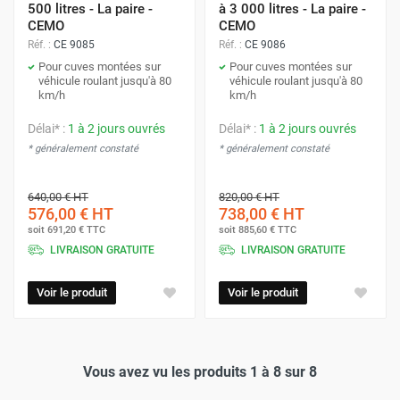
500 litres - La paire -
à 3 000 litres - La paire -
CEMO
CEMO
Réf. :
CE 9085
Réf. :
CE 9086
Pour cuves montées sur
Pour cuves montées sur
véhicule roulant jusqu'à 80
véhicule roulant jusqu'à 80
km/h
km/h
Délai* :
1 à 2 jours ouvrés
Délai* :
1 à 2 jours ouvrés
* généralement constaté
* généralement constaté
640,00 €
HT
820,00 €
HT
576,00 €
HT
738,00 €
HT
soit
691,20 €
TTC
soit
885,60 €
TTC
LIVRAISON GRATUITE
LIVRAISON GRATUITE
Voir le produit
Voir le produit
Vous avez vu les produits 1 à 8 sur 8