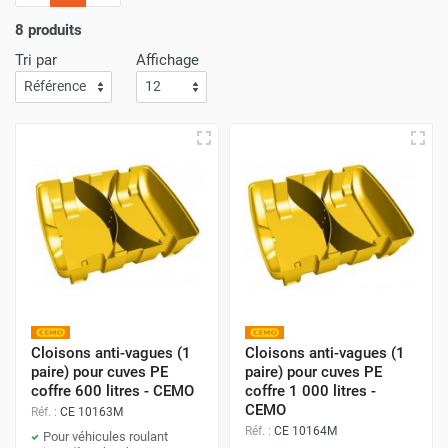
l'importance
d'un service de livraison rapide
! C'est
pourquoi nous nous assurons que votre commande arrive
8 produits
à votre porte avec
la plus grande efficacité
.
Tri par
Affichage
Faites vos achats sur Airchaud Diffusion pour une
expérience où l'excellence et la vitesse de livraison s'allient
à l'avantage de prix compétitifs.
Cloisons anti-vagues (1
Cloisons anti-vagues (1
paire) pour cuves PE
paire) pour cuves PE
coffre 600 litres - CEMO
coffre 1 000 litres -
CEMO
Réf. :
CE 10163M
Réf. :
CE 10164M
Pour véhicules roulant