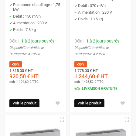
Puissance chauffage : 1,75
Débit : 370 m³/h
kW
Alimentation : 230 V
Débit : 150 m³/h
Poids : 13,5 kg
Alimentation : 230 V
Poids : 7,8 kg
Délai :
1 à 2 jours ouvrés
Délai :
1 à 2 jours ouvrés
Disponibilité vérifiée le
Disponibilité vérifiée le
06/08/2026 à 18h08
06/08/2026 à 23h08
-30%
-30%
1 315,00 €
HT
1 778,00 €
HT
920,50 €
HT
1 244,60 €
HT
soit
1 104,60 €
TTC
soit
1 493,52 €
TTC
LIVRAISON GRATUITE
Voir le produit
Voir le produit