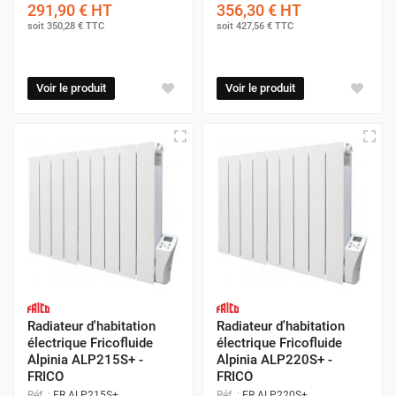
291,90 €
HT
356,30 €
HT
soit
350,28 €
TTC
soit
427,56 €
TTC
Besoin d'aide pour choisir votre radiateur électrique ?
Consultez notre guide d'achat pour trouver le modèle le
plus adapté à vos besoins =>
Cliquez ici pour consulter
Voir le produit
Voir le produit
notre guide !
Radiateur d'habitation
Radiateur d'habitation
électrique Fricofluide
électrique Fricofluide
Alpinia ALP215S+ -
Alpinia ALP220S+ -
FRICO
FRICO
Réf. :
FR ALP215S+
Réf. :
FR ALP220S+