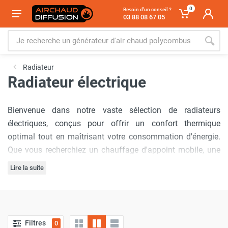
0
Besoin d'un conseil ?
03 88 08 67 05
Radiateur
Radiateur électrique
Bienvenue dans notre vaste sélection de radiateurs
électriques, conçus pour offrir un confort thermique
optimal tout en maîtrisant votre consommation d'énergie.
Que vous recherchiez un chauffage d'appoint mobile, une
solution de chauffage central performante ou un radiateur
Lire la suite
connecté pour une gestion intelligente, vous trouverez ici le
Découvrez dès maintenant notre sélection de radiateurs
modèle idéal pour répondre à vos besoins. Découvrez une
électriques et trouvez la solution de chauffage idéale pour
large gamme de puissances, de technologies et de
votre intérieur !
fonctionnalités pour un confort sur mesure.
Filtres
0