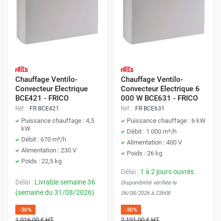
Chauffage Ventilo-
Chauffage Ventilo-
Convecteur Electrique
Convecteur Electrique 6
BCE421 - FRICO
000 W BCE631 - FRICO
Réf. :
FR BCE421
Réf. :
FR BCE631
Puissance chauffage : 4,5
Puissance chauffage : 6 kW
kW
Débit : 1 000 m³/h
Débit : 670 m³/h
Alimentation : 400 V
Alimentation : 230 V
Poids : 26 kg
Poids : 22,5 kg
Délai :
1 à 2 jours ouvrés
Délai :
Livrable semaine 36
Disponibilité vérifiée le
(semaine du 31/08/2026)
06/08/2026 à 23h08
-30%
-30%
1 916,00 €
HT
2 191,00 €
HT