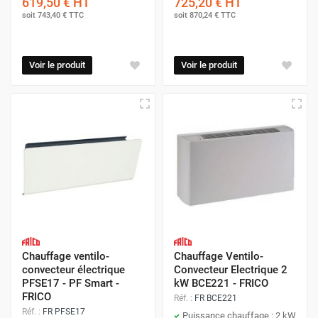
619,50 €
HT
725,20 €
HT
soit
743,40 €
TTC
soit
870,24 €
TTC
Voir le produit
Voir le produit
Chauffage ventilo-
Chauffage Ventilo-
convecteur électrique
Convecteur Electrique 2
PFSE17 - PF Smart -
kW BCE221 - FRICO
FRICO
Réf. :
FR BCE221
Réf. :
FR PFSE17
Puissance chauffage : 2 kW