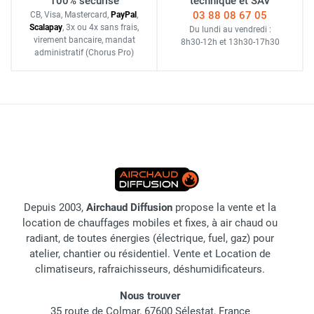
100% sécurisé
technique et SAV
03 88 08 67 05
CB, Visa, Mastercard,
Pay
Pal
,
Scalapay
,
3x ou 4x sans frais
,
Du lundi au vendredi :
virement bancaire
, mandat
8h30-12h
et
13h30-17h30
administratif
(Chorus Pro)
Depuis 2003,
Airchaud Diffusion
propose la vente et la
location de chauffages mobiles et fixes, à air chaud ou
radiant, de toutes énergies (électrique, fuel, gaz) pour
atelier, chantier ou résidentiel. Vente et Location de
climatiseurs, rafraichisseurs, déshumidificateurs.
Nous trouver
35 route de Colmar, 67600 Sélestat, France