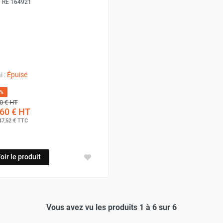
:
RE 164921
i :
Épuisé
0%
0 €
HT
60 €
HT
47,52 €
TTC
oir le produit
Vous avez vu les produits 1 à 6 sur 6