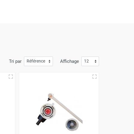
mande arrive à votre porte avec
la plus grande
à l'avantage de prix compétitifs.
Tri par
Affichage