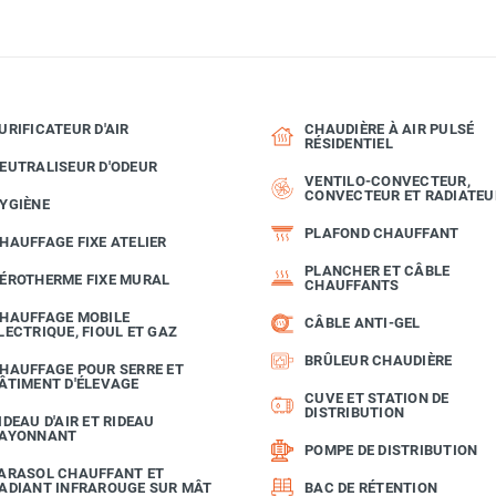
URIFICATEUR D'AIR
CHAUDIÈRE À AIR PULSÉ
RÉSIDENTIEL
EUTRALISEUR D'ODEUR
VENTILO-CONVECTEUR,
CONVECTEUR ET RADIATEU
YGIÈNE
PLAFOND CHAUFFANT
HAUFFAGE FIXE ATELIER
PLANCHER ET CÂBLE
ÉROTHERME FIXE MURAL
CHAUFFANTS
HAUFFAGE MOBILE
CÂBLE ANTI-GEL
LECTRIQUE, FIOUL ET GAZ
BRÛLEUR CHAUDIÈRE
HAUFFAGE POUR SERRE ET
ÂTIMENT D'ÉLEVAGE
CUVE ET STATION DE
DISTRIBUTION
IDEAU D'AIR ET RIDEAU
AYONNANT
POMPE DE DISTRIBUTION
ARASOL CHAUFFANT ET
ADIANT INFRAROUGE SUR MÂT
BAC DE RÉTENTION