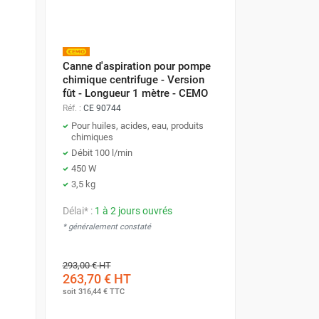
Canne d'aspiration pour pompe
chimique centrifuge - Version
fût - Longueur 1 mètre - CEMO
Réf. :
CE 90744
Pour huiles, acides, eau, produits
chimiques
Débit 100 l/min
450 W
3,5 kg
Délai* :
1 à 2 jours ouvrés
* généralement constaté
293,00 €
HT
263,70 €
HT
soit
316,44 €
TTC