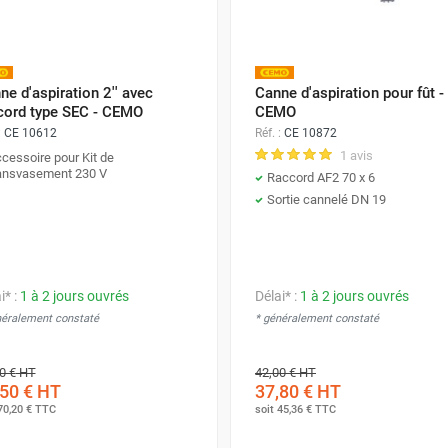
ne d'aspiration 2'' avec
Canne d'aspiration pour fût -
cord type SEC - CEMO
CEMO
:
CE 10612
Réf. :
CE 10872
1 avis
cessoire pour Kit de
ansvasement 230 V
Raccord AF2 70 x 6
Sortie cannelé DN 19
i* :
1 à 2 jours ouvrés
Délai* :
1 à 2 jours ouvrés
néralement constaté
* généralement constaté
0 €
HT
42,00 €
HT
50 €
HT
37,80 €
HT
70,20 €
TTC
soit
45,36 €
TTC