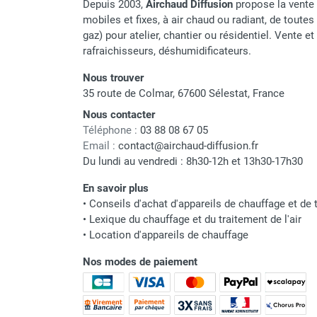
Depuis 2003,
Airchaud Diffusion
propose la vente 
Chaudière mobile à eau
mobiles et fixes, à air chaud ou radiant, de toutes 
Chauffage mobile au bois
gaz) pour atelier, chantier ou résidentiel. Vente e
Gaine pour chauffage mobile
rafraichisseurs, déshumidificateurs.
Chauffage pour serre et bâtiment
Nous trouver
d'élevage
35 route de Colmar, 67600 Sélestat, France
Chauffage FARM au gaz
Chauffage FARM au fioul
Nous contacter
Chauffage mobile au gaz rayonnant
Téléphone :
03 88 08 67 05
Email :
contact@airchaud-diffusion.fr
Rideau d'air et rideau rayonnant
Du lundi au vendredi : 8h30-12h et 13h30-17h30
Rideau d'air chaud
Rideau d'air chaud électrique
En savoir plus
Rideau d'air chaud encastrable
•
Conseils d'achat d'appareils de chauffage et de t
Rideau d'air eau chaude
•
Lexique du chauffage et du traitement de l'air
Rideau d'air chaud pour pompe à
•
Location d'appareils de chauffage
chaleur
Nos modes de paiement
Rideau d'air pour portes tournantes
Rideau d'air ambiant
Rideau d'air froid
Rideau isolant thermique