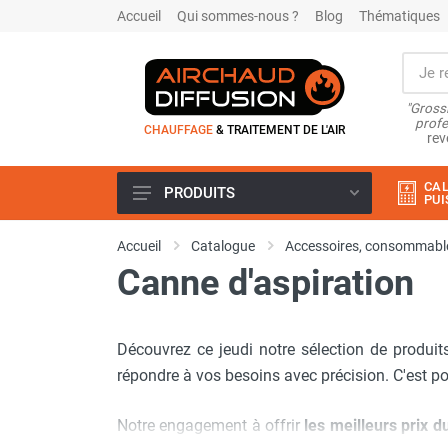
Accueil
Qui sommes-nous ?
Blog
Thématiques
"Grossi
profe
CHAUFFAGE
& TRAITEMENT DE L'AIR
rev
CAL
PRODUITS
PUI
Airchaud Location
Accueil
Catalogue
Accessoires, consommable
Climatiseur
Canne d'aspiration
Climatiseur mobile
Climatiseur mobile résidentiel et
tertiaire
Découvrez ce jeudi notre sélection de produit
Climatiseur fixe
Rafraîchisseur d'air
répondre à vos besoins avec précision. C'est p
Rafraichisseur d'air mobile
Rafraîchisseur d'air gainable
Notre engagement à offrir
les meilleurs prix 
Rafraichisseur d’air fixe