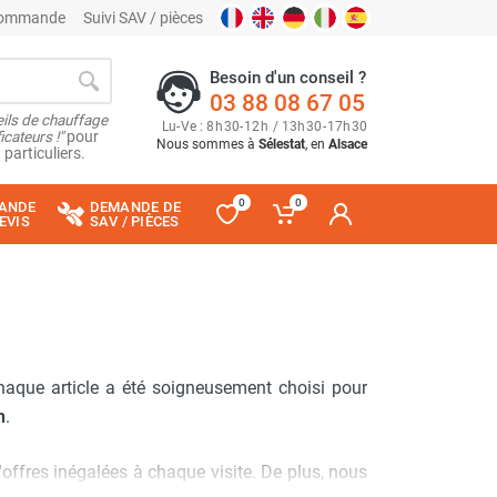
 commande
Suivi SAV / pièces
Besoin d'un conseil ?
03 88 08 67 05
ils de chauffage
Lu
-
Ve
: 8
h
30
-
12
h
/ 13
h
30
-
17
h
30
cateurs !"
pour
Nous sommes à
Sélestat
, en
Alsace
 particuliers.
0
0
ANDE
DEMANDE DE
EVIS
SAV / PIÈCES
haque article a été soigneusement choisi pour
n
.
'offres inégalées à chaque visite. De plus, nous