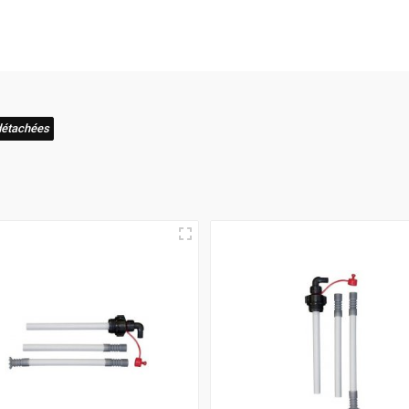
aison rapide
! C'est pourquoi nous nous assurons que votre com
e expérience où l'excellence et la vitesse de livraison s'allient 
détachées