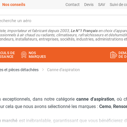
Nos conseils
Contact
Devis
SAV
Suivi de
ste, importateur et fabricant depuis 2003,
Le N°1 Français
en choix d'appare
ssionnels à air chaud ou radiants, climatiseurs, rafraîchisseurs et déshumidifi
endeurs, installateurs, entreprises, sociétés, industries, administrations et
CULS DE
NOS
DEM
SSANCE
MARQUES
DE D
s et pièces détachées
Canne d'aspiration
s exceptionnels, dans notre catégorie
canne d'aspiration
, où c
our cela que nous avons sélectionné les marques :
Cemo
,
Renso
du marché
est inébranlable, garantissant que vous bénéficierez d