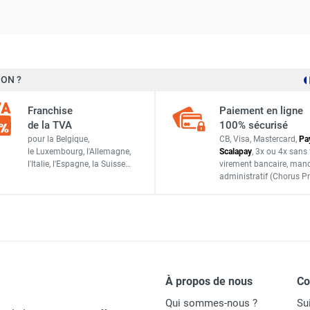
ON ?
Franchise
Paiement en ligne
de la TVA
100% sécurisé
pour la Belgique,
CB, Visa, Mastercard,
Pa
le Luxembourg,
l'Allemagne,
Scalapay
,
3x ou 4x sans 
l'Italie,
l'Espagne,
la Suisse…
virement bancaire
, man
administratif
(Chorus Pr
À propos de nous
C
Qui sommes-nous ?
Su