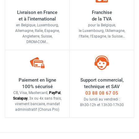
Livraison en France
Franchise
et à l'international
de la TVA
en Belgique, Luxembourg,
pour la Belgique,
Allemagne, Italie, Espagne,
le Luxembourg,
l'Allemagne,
Angleterre, Suisse,
l'Italie,
l'Espagne,
la Suisse…
DROM-COM…
Paiement en ligne
Support commercial,
100% sécurisé
technique et SAV
03 88 08 67 05
CB, Visa, Mastercard,
Pay
Pal
,
Scalapay
,
3x ou 4x sans frais
,
Du lundi au vendredi :
virement bancaire
, mandat
8h30-12h
et
13h30-17h30
administratif
(Chorus Pro)