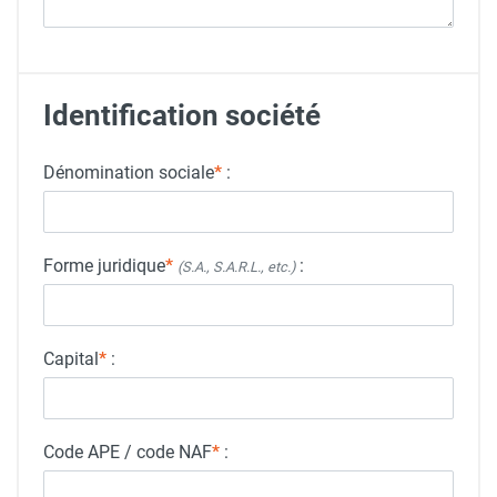
Identification société
Dénomination sociale
*
:
Forme juridique
*
:
(S.A., S.A.R.L., etc.)
Capital
*
:
Code APE / code NAF
*
: