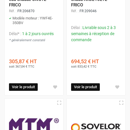
FRICO
FRICO
Réf. :
FR 206870
Réf. :
FR 209046
Modèle moteur : YWF4E-
350BV
Délai :
Livrable sous 2 à 3
Délai* :
1 à 2 jours ouvrés
semaines à réception de
commande
* généralement constaté
305,87 €
HT
694,52 €
HT
soit
367,04 €
TTC
soit
833,42 €
TTC
Voir le produit
Voir le produit