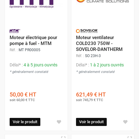
Moteur électrique pour
Moteur ventilateur
pompe à fuel - MTM
COLD230 750W -
SOVELOR-DANTHERM
Réf. :
MT PR00005
Réf. :
SO 23H-3
Délai* :
4 à 5 jours ouvrés
Délai* :
1 à 2 jours ouvrés
* généralement constaté
* généralement constaté
50,00 €
HT
621,49 €
HT
soit
60,00 €
TTC
soit
745,79 €
TTC
Voir le produit
Voir le produit