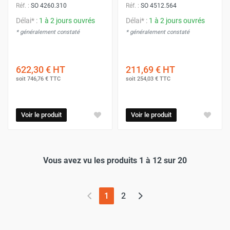
Réf. :
SO 4260.310
Réf. :
SO 4512.564
Délai* :
1 à 2 jours ouvrés
Délai* :
1 à 2 jours ouvrés
* généralement constaté
* généralement constaté
622,30 €
HT
211,69 €
HT
soit
746,76 €
TTC
soit
254,03 €
TTC
Voir le produit
Voir le produit
Vous avez vu les produits 1 à 12 sur 20
(page actuelle)
1
2