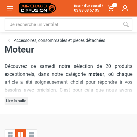
0
Besoin d'un conseil ?
03 88 08 67 05
Accessoires, consommables et pièces détachées
Moteur
Découvrez ce samedi notre sélection de 20 produits
exceptionnels, dans notre catégorie
moteur
, où chaque
article a été soigneusement choisi pour répondre à vos
besoins avec précision. C'est pour cela que nous avons
sélectionné les marques :
Sovelor-Dantherm
,
Frico
,
Star
Lire la suite
Progetti
,
Thermobile
,
Emat
,
Axelair
,
MTM
.
Notre engagement à offrir
les meilleurs prix du marché
est
inébranlable, garantissant que vous bénéficierez d'offres
inégalées à chaque visite. De plus, nous comprenons