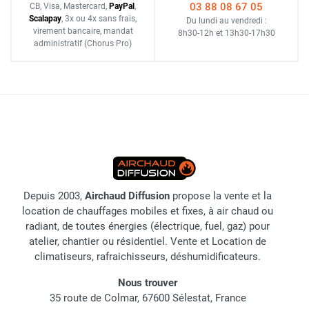
03 88 08 67 05
CB, Visa, Mastercard,
Pay
Pal
,
Scalapay
,
3x ou 4x sans frais
,
Du lundi au vendredi :
virement bancaire
, mandat
8h30-12h
et
13h30-17h30
administratif
(Chorus Pro)
Depuis 2003,
Airchaud Diffusion
propose la vente et la
location de chauffages mobiles et fixes, à air chaud ou
radiant, de toutes énergies (électrique, fuel, gaz) pour
atelier, chantier ou résidentiel. Vente et Location de
climatiseurs, rafraichisseurs, déshumidificateurs.
Nous trouver
35 route de Colmar, 67600 Sélestat, France