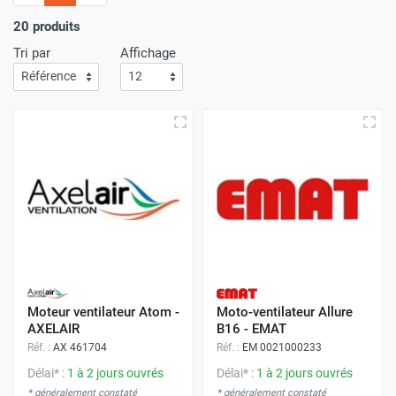
l'importance
d'un service de livraison rapide
! C'est
pourquoi nous nous assurons que votre commande arrive
20 produits
à votre porte avec
la plus grande efficacité
.
Tri par
Affichage
Faites vos achats sur Airchaud Diffusion pour une
expérience où l'excellence et la vitesse de livraison s'allient
à l'avantage de prix compétitifs.
Moteur ventilateur Atom -
Moto-ventilateur Allure
AXELAIR
B16 - EMAT
Réf. :
AX 461704
Réf. :
EM 0021000233
Délai* :
1 à 2 jours ouvrés
Délai* :
1 à 2 jours ouvrés
* généralement constaté
* généralement constaté