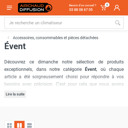
0
Besoin d'un conseil ?
03 88 08 67 05
Accessoires, consommables et pièces détachées
Évent
Découvrez ce dimanche notre sélection de produits
exceptionnels, dans notre catégorie
Évent
, où chaque
article a été soigneusement choisi pour répondre à vos
besoins avec précision. C'est pour cela que nous avons
sélectionné la marque
Cemo
.
Lire la suite
Notre engagement à offrir
les meilleurs prix du marché
est
inébranlable, garantissant que vous bénéficierez d'offres
inégalées à chaque visite. De plus, nous comprenons