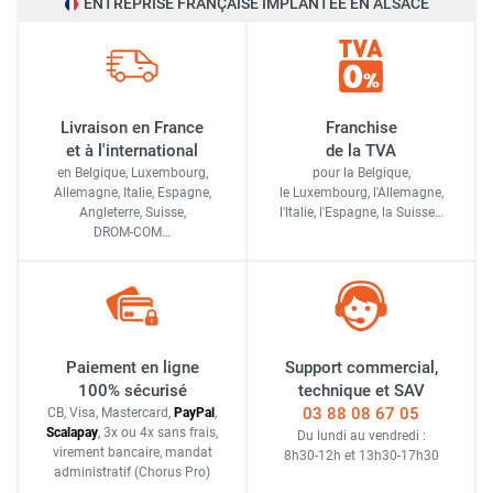
ENTREPRISE FRANÇAISE IMPLANTÉE EN ALSACE
Livraison en France
Franchise
et à l'international
de la TVA
en Belgique, Luxembourg,
pour la Belgique,
Allemagne, Italie, Espagne,
le Luxembourg,
l'Allemagne,
Angleterre, Suisse,
l'Italie,
l'Espagne,
la Suisse…
DROM-COM…
Paiement en ligne
Support commercial,
100% sécurisé
technique et SAV
03 88 08 67 05
CB, Visa, Mastercard,
Pay
Pal
,
Scalapay
,
3x ou 4x sans frais
,
Du lundi au vendredi :
virement bancaire
, mandat
8h30-12h
et
13h30-17h30
administratif
(Chorus Pro)