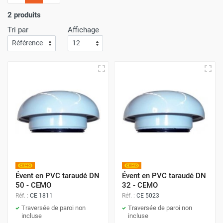
l'importance
d'un service de livraison rapide
! C'est
pourquoi nous nous assurons que votre commande arrive
2 produits
à votre porte avec
la plus grande efficacité
.
Tri par
Affichage
Faites vos achats sur Airchaud Diffusion pour une
expérience où l'excellence et la vitesse de livraison s'allient
à l'avantage de prix compétitifs.
Évent en PVC taraudé DN
Évent en PVC taraudé DN
50 - CEMO
32 - CEMO
Réf. :
CE 1811
Réf. :
CE 5023
Traversée de paroi non
Traversée de paroi non
incluse
incluse