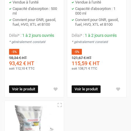
Vendue à l'unité
Vendue à l'unité
Capacité d'absorption : 500
Capacité d'absorption : 1
ml
000 ml
Convient pour GNR, gasoil,
Convient pour GNR, gasoil,
fuel, HVO, XTL et B100
fuel, HVO, XTL et B100
Délai* :
1 à 2 jours ouvrés
Délai* :
1 à 2 jours ouvrés
* généralement constaté
* généralement constaté
-5%
-5%
98,34 €
HT
121,67 €
HT
93,42 €
HT
115,59 €
HT
soit
112,10 €
TTC
soit
138,71 €
TTC
Voir le produit
Voir le produit