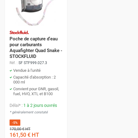
Poche de capture d'eau
pour carburants
Aquafighter Quad Snake -
STOCKFLUID
Réf. :
SF STF999.027.3
Vendue à l'unité
Capacité d'absorption : 2
000 ml
Convient pour GNR, gasoil,
fuel, HVO, XTL et B100
Délai* :
1 à 2 jours ouvrés
* généralement constaté
-5%
170,00 €
HT
161,50 €
HT