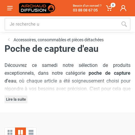
0
Besoin d'un conseil ?
03 88 08 67 05
Accessoires, consommables et pièces détachées
Poche de capture d'eau
Découvrez ce samedi notre sélection de produits
exceptionnels, dans notre catégorie
poche de capture
d'eau
, où chaque article a été soigneusement choisi pour
répondre à vos besoins avec précision. C'est pour cela que
nous avons sélectionné la marque
Stockfluid
.
Lire la suite
Notre engagement à offrir
les meilleurs prix du marché
est
inébranlable, garantissant que vous bénéficierez d'offres
inégalées à chaque visite. De plus, nous comprenons