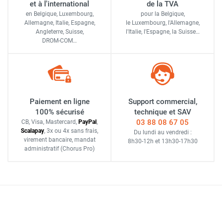
et à l'international
de la TVA
en Belgique, Luxembourg,
pour la Belgique,
Allemagne, Italie, Espagne,
le Luxembourg,
l'Allemagne,
Angleterre, Suisse,
l'Italie,
l'Espagne,
la Suisse…
DROM-COM…
Paiement en ligne
Support commercial,
100% sécurisé
technique et SAV
03 88 08 67 05
CB, Visa, Mastercard,
Pay
Pal
,
Scalapay
,
3x ou 4x sans frais
,
Du lundi au vendredi :
virement bancaire
, mandat
8h30-12h
et
13h30-17h30
administratif
(Chorus Pro)