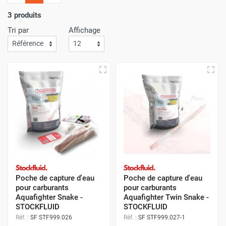
l'importance
d'un service de livraison rapide
! C'est
pourquoi nous nous assurons que votre commande arrive
3 produits
à votre porte avec
la plus grande efficacité
.
Tri par
Affichage
Faites vos achats sur Airchaud Diffusion pour une
expérience où l'excellence et la vitesse de livraison s'allient
à l'avantage de prix compétitifs.
Poche de capture d'eau
Poche de capture d'eau
pour carburants
pour carburants
Aquafighter Snake -
Aquafighter Twin Snake -
STOCKFLUID
STOCKFLUID
Réf. :
SF STF999.026
Réf. :
SF STF999.027-1