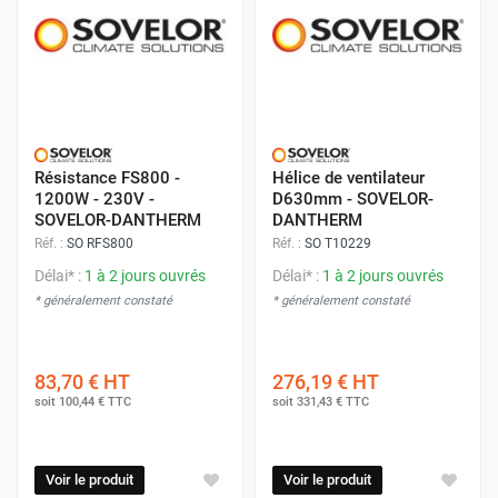
Résistance FS800 -
Hélice de ventilateur
1200W - 230V -
D630mm - SOVELOR-
SOVELOR-DANTHERM
DANTHERM
Réf. :
SO RFS800
Réf. :
SO T10229
Délai* :
1 à 2 jours ouvrés
Délai* :
1 à 2 jours ouvrés
* généralement constaté
* généralement constaté
83,70 €
HT
276,19 €
HT
soit
100,44 €
TTC
soit
331,43 €
TTC
Voir le produit
Voir le produit