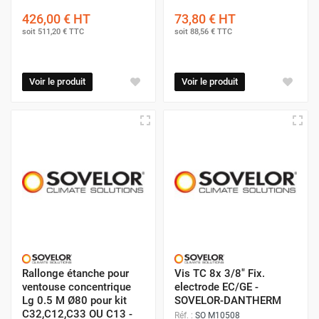
426,00 €
HT
73,80 €
HT
soit
511,20 €
TTC
soit
88,56 €
TTC
Voir le produit
Voir le produit
Rallonge étanche pour
Vis TC 8x 3/8" Fix.
ventouse concentrique
electrode EC/GE -
Lg 0.5 M Ø80 pour kit
SOVELOR-DANTHERM
C32,C12,C33 OU C13 -
Réf. :
SO M10508