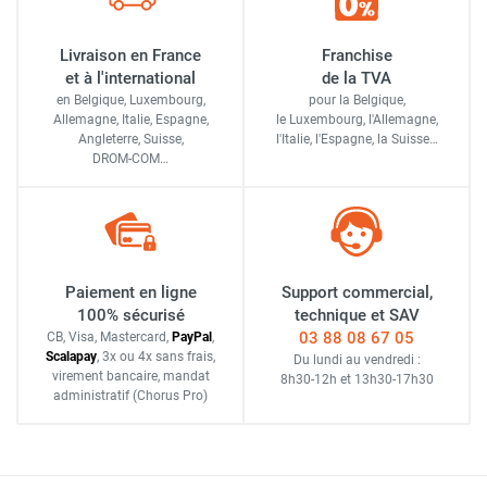
Livraison en France
Franchise
et à l'international
de la TVA
en Belgique, Luxembourg,
pour la Belgique,
Allemagne, Italie, Espagne,
le Luxembourg,
l'Allemagne,
Angleterre, Suisse,
l'Italie,
l'Espagne,
la Suisse…
DROM-COM…
Paiement en ligne
Support commercial,
100% sécurisé
technique et SAV
03 88 08 67 05
CB, Visa, Mastercard,
Pay
Pal
,
Scalapay
,
3x ou 4x sans frais
,
Du lundi au vendredi :
virement bancaire
, mandat
8h30-12h
et
13h30-17h30
administratif
(Chorus Pro)