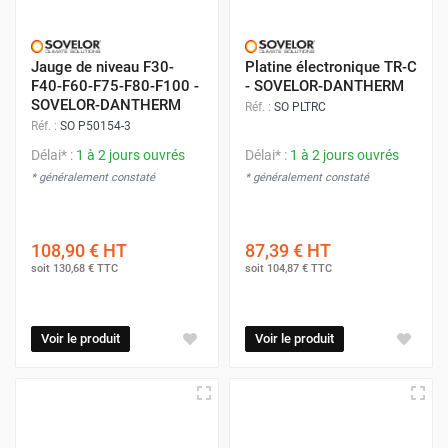
Jauge de niveau F30-
Platine électronique TR-C
F40-F60-F75-F80-F100 -
- SOVELOR-DANTHERM
SOVELOR-DANTHERM
Réf. :
SO PLTRC
Réf. :
SO P50154-3
Délai* :
1 à 2 jours ouvrés
Délai* :
1 à 2 jours ouvrés
* généralement constaté
* généralement constaté
108,90 €
HT
87,39 €
HT
soit
130,68 €
TTC
soit
104,87 €
TTC
Voir le produit
Voir le produit