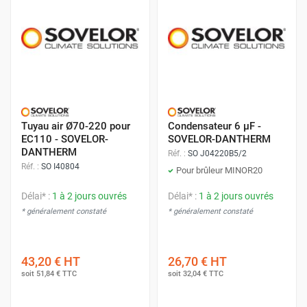
Tuyau air Ø70-220 pour
Condensateur 6 µF -
EC110 - SOVELOR-
SOVELOR-DANTHERM
DANTHERM
Réf. :
SO J04220B5/2
Réf. :
SO I40804
Pour brûleur MINOR20
Délai* :
1 à 2 jours ouvrés
Délai* :
1 à 2 jours ouvrés
* généralement constaté
* généralement constaté
43,20 €
HT
26,70 €
HT
soit
51,84 €
TTC
soit
32,04 €
TTC