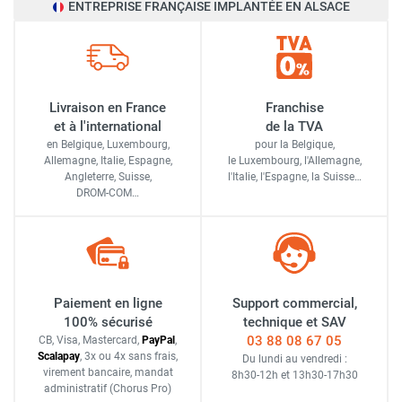
ENTREPRISE FRANÇAISE IMPLANTÉE EN ALSACE
Livraison en France
Franchise
et à l'international
de la TVA
en Belgique, Luxembourg,
pour la Belgique,
Allemagne, Italie, Espagne,
le Luxembourg,
l'Allemagne,
Angleterre, Suisse,
l'Italie,
l'Espagne,
la Suisse…
DROM-COM…
Paiement en ligne
Support commercial,
100% sécurisé
technique et SAV
03 88 08 67 05
CB, Visa, Mastercard,
Pay
Pal
,
Scalapay
,
3x ou 4x sans frais
,
Du lundi au vendredi :
virement bancaire
, mandat
8h30-12h
et
13h30-17h30
administratif
(Chorus Pro)