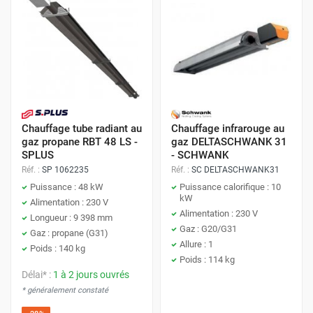
Chauffage tube radiant au
Chauffage infrarouge au
gaz propane RBT 48 LS -
gaz DELTASCHWANK 31
SPLUS
- SCHWANK
Réf. :
SP 1062235
Réf. :
SC DELTASCHWANK31
Puissance : 48 kW
Puissance calorifique : 10
kW
Alimentation : 230 V
Alimentation : 230 V
Longueur : 9 398 mm
Gaz : G20/G31
Gaz : propane (G31)
Allure : 1
Poids : 140 kg
Poids : 114 kg
Délai* :
1 à 2 jours ouvrés
* généralement constaté