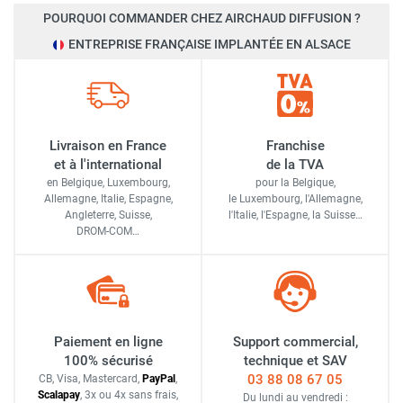
POURQUOI COMMANDER CHEZ AIRCHAUD DIFFUSION ?
ENTREPRISE FRANÇAISE IMPLANTÉE EN ALSACE
Livraison en France
Franchise
et à l'international
de la TVA
en Belgique, Luxembourg,
pour la Belgique,
Allemagne, Italie, Espagne,
le Luxembourg,
l'Allemagne,
Angleterre, Suisse,
l'Italie,
l'Espagne,
la Suisse…
DROM-COM…
Paiement en ligne
Support commercial,
100% sécurisé
technique et SAV
03 88 08 67 05
CB, Visa, Mastercard,
Pay
Pal
,
Scalapay
,
3x ou 4x sans frais
,
Du lundi au vendredi :