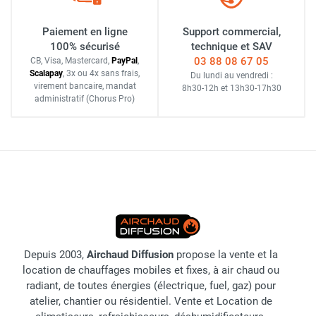
Paiement en ligne
Support commercial,
100% sécurisé
technique et SAV
03 88 08 67 05
CB, Visa, Mastercard,
Pay
Pal
,
Scalapay
,
3x ou 4x sans frais
,
Du lundi au vendredi :
virement bancaire
, mandat
8h30-12h
et
13h30-17h30
administratif
(Chorus Pro)
Depuis 2003,
Airchaud Diffusion
propose la vente et la
location de chauffages mobiles et fixes, à air chaud ou
radiant, de toutes énergies (électrique, fuel, gaz) pour
atelier, chantier ou résidentiel. Vente et Location de