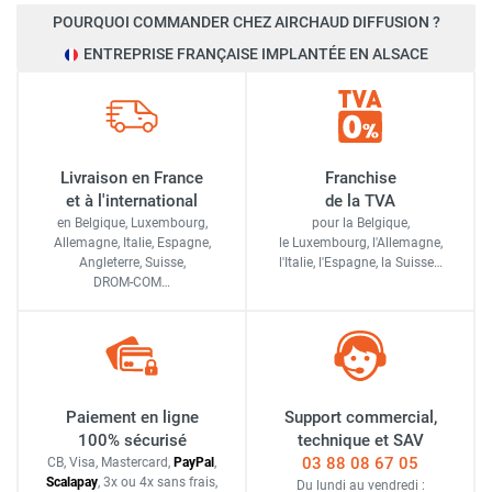
POURQUOI COMMANDER CHEZ AIRCHAUD DIFFUSION ?
ENTREPRISE FRANÇAISE IMPLANTÉE EN ALSACE
Livraison en France
Franchise
et à l'international
de la TVA
en Belgique, Luxembourg,
pour la Belgique,
Allemagne, Italie, Espagne,
le Luxembourg,
l'Allemagne,
Angleterre, Suisse,
l'Italie,
l'Espagne,
la Suisse…
DROM-COM…
Paiement en ligne
Support commercial,
100% sécurisé
technique et SAV
03 88 08 67 05
CB, Visa, Mastercard,
Pay
Pal
,
Scalapay
,
3x ou 4x sans frais
,
Du lundi au vendredi :