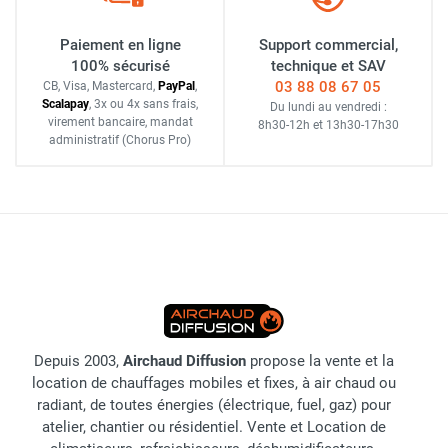
Paiement en ligne
Support commercial,
100% sécurisé
technique et SAV
03 88 08 67 05
CB, Visa, Mastercard,
Pay
Pal
,
Scalapay
,
3x ou 4x sans frais
,
Du lundi au vendredi :
virement bancaire
, mandat
8h30-12h
et
13h30-17h30
administratif
(Chorus Pro)
Depuis 2003,
Airchaud Diffusion
propose la vente et la
location de chauffages mobiles et fixes, à air chaud ou
radiant, de toutes énergies (électrique, fuel, gaz) pour
atelier, chantier ou résidentiel. Vente et Location de