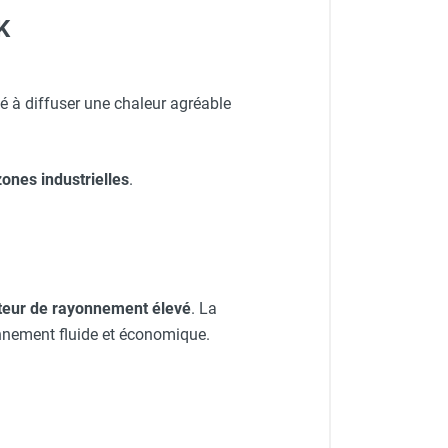
K
é à diffuser une chaleur agréable
zones industrielles
.
teur de rayonnement élevé
. La
nnement fluide et économique.