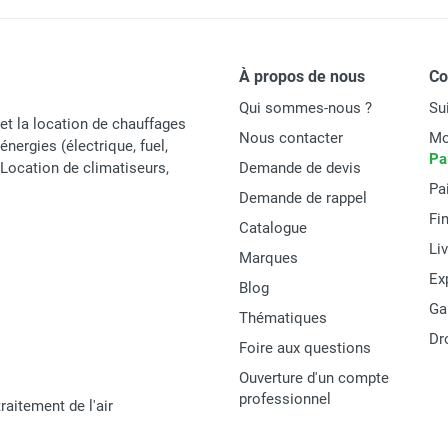
gaz CALORSCHWANK 30 L - SCHWANK
IP20
À propos de nous
C
1/2’’
Qui sommes-nous ?
Su
230 V - 50 Hz
et la location de chauffages
Nous contacter
Mo
énergies (électrique, fuel,
Pa
Allumage et contrôle d'ionisation par boîtier IC
t Location de climatiseurs,
Demande de devis
Pa
Demande de rappel
9 595 x 384 x 273 mm
Fi
Catalogue
Li
Marques
Ex
Blog
Ga
Schwank
Thématiques
Dr
Foire aux questions
CALORSCHWANK30L
Ouverture d'un compte
CALORSCHWANK
professionnel
raitement de l'air
MATERIEL