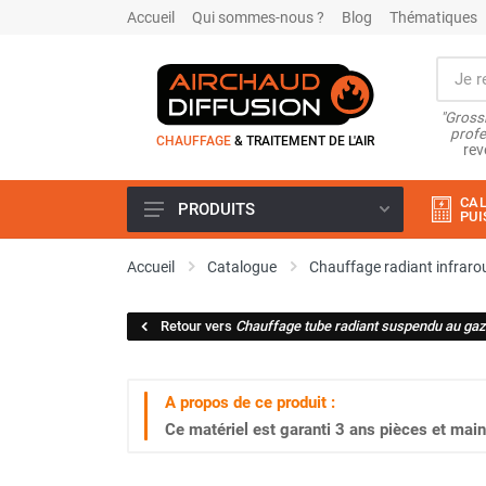
Accueil
Qui sommes-nous ?
Blog
Thématiques
"Grossi
profe
CHAUFFAGE
& TRAITEMENT DE L'AIR
rev
CAL
PRODUITS
PUI
Airchaud Location
Accueil
Catalogue
Chauffage radiant infraro
Climatiseur
Climatiseur mobile
Retour vers
Chauffage tube radiant suspendu au gaz
Climatiseur mobile résidentiel et
tertiaire
Climatiseur fixe
A propos de ce produit :
Rafraîchisseur d'air
Ce matériel est garanti
3 ans
pièces et main
Rafraichisseur d'air mobile
Rafraîchisseur d'air gainable
Rafraichisseur d’air fixe