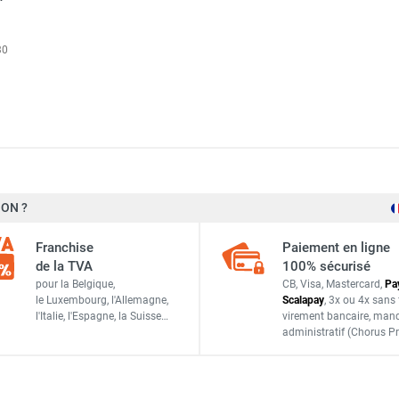
30
gaz CALORSCHWANK 20 L - SCHWANK
ON ?
29 kW
gaz CALORSCHWANK 50 L - SCHWANK
Franchise
Paiement en ligne
2,91 m³/h
de la TVA
100% sécurisé
 gaz CALORSCHWANK 20 U - SCHWANK
pour la Belgique,
CB, Visa, Mastercard,
Pa
2,25 m³/h
le Luxembourg,
l'Allemagne,
Scalapay
,
3x ou 4x sans 
l'Italie,
l'Espagne,
la Suisse…
virement bancaire
, man
112 kg
administratif
(Chorus Pr
 gaz CALORSCHWANK 40 U - SCHWANK
100 mm
104 W