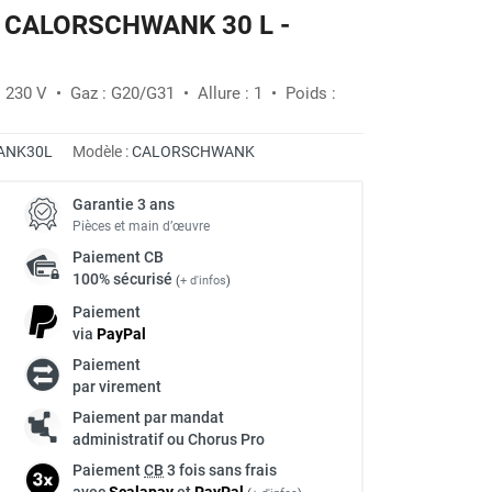
az CALORSCHWANK 30 L -
: 230 V • Gaz : G20/G31 • Allure : 1 • Poids :
ANK30L
Modèle :
CALORSCHWANK
Garantie 3 ans
Pièces et main d’œuvre
Paiement
CB
100% sécurisé
(
+ d'infos
)
Paiement
via
Pay
Pal
Paiement
par virement
Paiement par mandat
administratif ou Chorus Pro
Paiement
CB
3 fois sans frais
avec
Scalapay
et
Pay
Pal