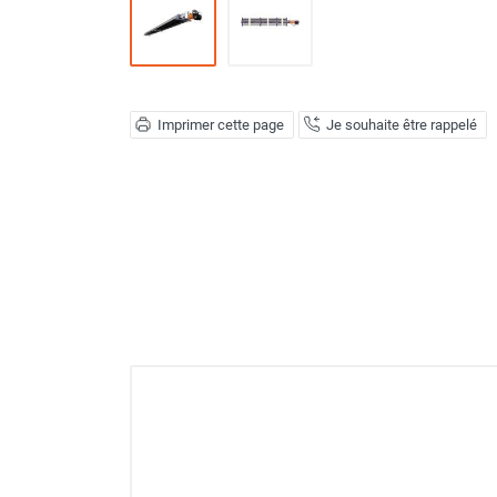
Déstratificateur ventilateur de
plafond
Déstratificateur industriel à pales
Déstratificateur industriel caréné
Déstratificateur de plafond design
Imprimer cette page
Je souhaite être rappelé
Déstratificateur Airius
VMC
Caisson d'Extraction VMC Collective
Caisson d'Extraction VMC tertiaire
Déshumidificateur d'air
Déshumidificateur mobile
professionnel
Déshumidificateur fixe
Déshumidificateur de maison et de
confort
Déshumidificateur à adsorption /
Déshydrateur
Humidificateur d'air
Purificateur d'air