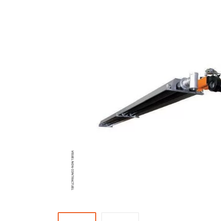
Brumisateur d'air
Coffret de brumisation
Ventilateur brumisateur
Ventilateur / extracteur d'air mobile
Brasseur d'air
Ventilateur fixe
Ventilateur industriel
Ventilateur de chantier
Ventilateur centrifuge
Ventilateur de sol
Ventilateur sur pied
Ventilateur de bureau
Ventilateur de table
Extracteur d'air mural
Extracteur d'air mural hélicoïde
Extracteur d'air mural centrifuge
Extracteur d'air mural ATEX
Extracteur d'air mural résidentiel