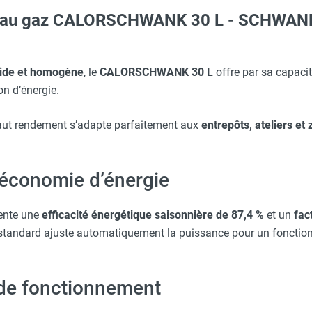
ge au gaz CALORSCHWANK 30 L - SCHWAN
erre-tête réglable - HUSQVARNA
 avec protège-menton Smartguard PE 10H - HUSQVARNA
WANKCONTROL - SCHWANK
pide et homogène
, le
CALORSCHWANK 30 L
offre par sa capacit
n d’énergie.
SCHWANK
aille L - HUSQVARNA
aut rendement s’adapte parfaitement aux
entrepôts, ateliers et 
WANKCONTROL - SCHWANK
aille S - HUSQVARNA
t économie d’énergie
ente une
efficacité énergétique saisonnière de 87,4 %
et un
fac
Taille XXL - HUSQVARNA
standard ajuste automatiquement la puissance pour un fonctio
e de fonctionnement