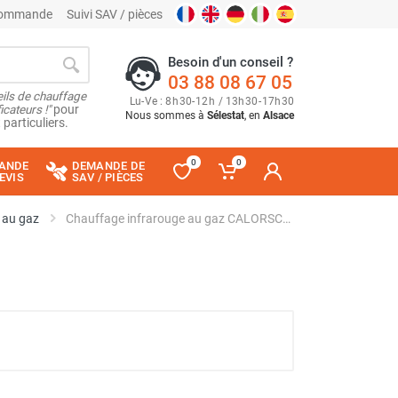
 commande
Suivi SAV / pièces
Besoin d'un conseil ?
03 88 08 67 05
ils de chauffage
Lu
-
Ve
: 8
h
30
-
12
h
/ 13
h
30
-
17
h
30
cateurs !"
pour
Nous sommes à
Sélestat
, en
Alsace
 particuliers.
0
0
ANDE
DEMANDE DE
EVIS
SAV / PIÈCES
 au gaz
Chauffage infrarouge au gaz CALORSCHWANK 30 L - SCHWANK