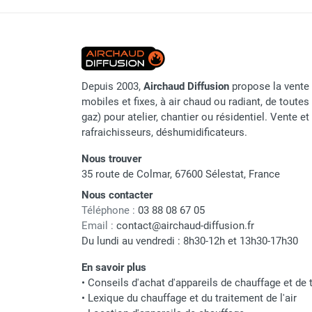
Chauffage infrarouge au 
Chaudière mobile à eau
Chauffage mobile au bois
Indice de protection
Gaine pour chauffage mobile
Raccord gaz
Chauffage pour serre et bâtiment
d'élevage
Alimentation
Depuis 2003,
Airchaud Diffusion
propose la vente 
Chauffage FARM au gaz
mobiles et fixes, à air chaud ou radiant, de toutes 
Chauffage FARM au fioul
Allumage et contrôle
gaz) pour atelier, chantier ou résidentiel. Vente e
Chauffage mobile au gaz rayonnant
rafraichisseurs, déshumidificateurs.
Dimensions
Rideau d'air et rideau rayonnant
Nous trouver
Rideau d'air chaud
35 route de Colmar, 67600 Sélestat, France
Rideau d'air chaud électrique
Rideau d'air chaud encastrable
Nous contacter
Téléphone :
03 88 08 67 05
Rideau d'air eau chaude
Marque
Email :
contact@airchaud-diffusion.fr
Rideau d'air chaud pour pompe à
Du lundi au vendredi : 8h30-12h et 13h30-17h30
chaleur
Référence fournisseur
Rideau d'air pour portes tournantes
En savoir plus
Rideau d'air ambiant
Nom du modèle
•
Conseils d'achat d'appareils de chauffage et de t
Rideau d'air froid
•
Lexique du chauffage et du traitement de l'air
Classement produit
Rideau isolant thermique