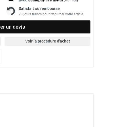
(
+ d'infos
)
Satisfait ou remboursé
28 jours francs pour retourner votre article
r un devis
Voir la procédure d'achat