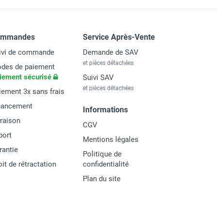
ommandes
Service Après-Vente
ivi de commande
Demande de SAV
et pièces détachées
des de paiement
iement sécurisé
Suivi SAV
et pièces détachées
iement 3x sans frais
nancement
Informations
vraison
CGV
port
Mentions légales
rantie
Politique de
oit de rétractation
confidentialité
Plan du site