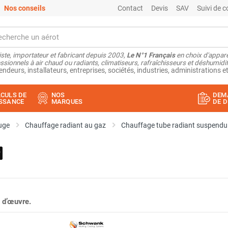
Nos conseils
Contact
Devis
SAV
Suivi de
ste, importateur et fabricant depuis 2003,
Le N°1 Français
en choix d'appare
ssionnels à air chaud ou radiants, climatiseurs, rafraîchisseurs et déshumidifi
endeurs, installateurs, entreprises, sociétés, industries, administrations et
CULS DE
NOS
DEM
SSANCE
MARQUES
DE D
uge
Chauffage radiant au gaz
Chauffage tube radiant suspendu
 d’œuvre.