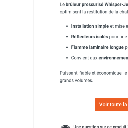
Le
brûleur pressurisé Whisper-Je
Chauffage FARM au gaz
optimisent la restitution de la ch
Chauffage FARM au fioul
Chauffage d'atelier granulés / bois /
Installation simple
et mise e
carton
Chaudière fixe à eau
Réflecteurs isolés
pour une 
Aérotherme fixe mural
Flamme laminaire longue
po
Aérotherme électrique
Aérotherme au gaz
Convient aux
environnement
Aérotherme à eau chaude ou froide
Aérotherme au fioul
Puissant, fiable et économique, le
Aérotherme pompe à chaleur
grands volumes.
(détente directe)
Chauffage mobile électrique, fioul et
gaz
Chauffage mobile électrique
Voir toute 
Chauffage électrique soufflant
Chauffage haute température pour
étuvage industriel ou destruction
Une question sur ce produit 