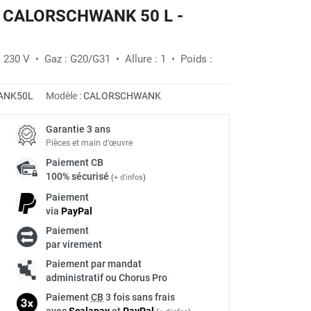
az CALORSCHWANK 50 L -
: 230 V • Gaz : G20/G31 • Allure : 1 • Poids :
ANK50L
Modèle :
CALORSCHWANK
Garantie 3 ans
Pièces et main d’œuvre
Paiement
CB
100% sécurisé
(
+ d'infos
)
Paiement
via
Pay
Pal
Paiement
par virement
Paiement par mandat
administratif ou Chorus Pro
Paiement
CB
3 fois sans frais
avec
Scalapay
et
Pay
Pal