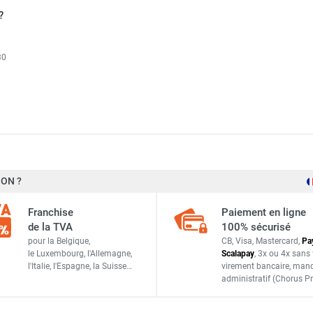
?
30
 gaz CALORSCHWANK 100 LL - SCHWANK
ON ?
49 kW
gaz CALORSCHWANK 30 L - SCHWANK
Franchise
Paiement en ligne
4,92 m³/h
de la TVA
100% sécurisé
 gaz CALORSCHWANK 120 LL - SCHWANK
pour la Belgique,
CB, Visa, Mastercard,
Pa
3,81 m³/h
le Luxembourg,
l'Allemagne,
Scalapay
,
3x ou 4x sans 
l'Italie,
l'Espagne,
la Suisse…
virement bancaire
, man
205 kg
administratif
(Chorus Pr
gaz CALORSCHWANK 50 L - SCHWANK
100 mm