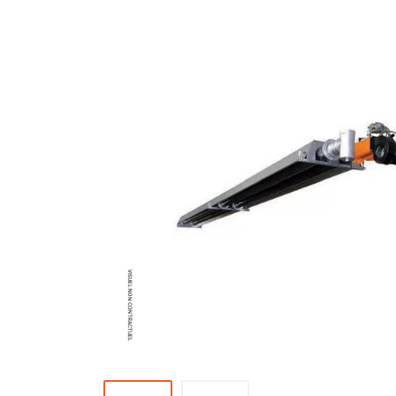
Brumisateur d'air
Coffret de brumisation
Ventilateur brumisateur
Ventilateur / extracteur d'air mobile
Brasseur d'air
Ventilateur fixe
Ventilateur industriel
Ventilateur de chantier
Ventilateur centrifuge
Ventilateur de sol
Ventilateur sur pied
Ventilateur de bureau
Ventilateur de table
Extracteur d'air mural
Extracteur d'air mural hélicoïde
Extracteur d'air mural centrifuge
Extracteur d'air mural ATEX
Extracteur d'air mural résidentiel