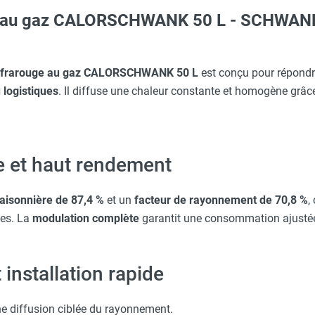
ge au gaz CALORSCHWANK 50 L - SCHWAN
Taille M - HUSQVARNA
aille S - HUSQVARNA
SCHWANK
infrarouge au gaz CALORSCHWANK 50 L
est conçu pour répondr
 logistiques
. Il diffuse une chaleur constante et homogène gr
WANKCONTROL - SCHWANK
 avec protège-menton Smartguard PE 10H - HUSQVARNA
WANKCONTROL - SCHWANK
 et haut rendement
erre-tête réglable - HUSQVARNA
saisonnière de 87,4 %
et un
facteur de rayonnement de 70,8 %
,
tes. La
modulation complète
garantit une consommation ajustée
Taille XXL - HUSQVARNA
 installation rapide
e diffusion ciblée du rayonnement.