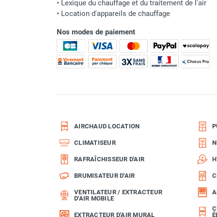
•
Lexique du chauffage et du traitement de l'air
Classement produit
Parasol chauffant et radiant
•
Location d'appareils de chauffage
infrarouge sur mât
Nos modes de paiement
Parasol chauffant à gaz
Parasol chauffant et radiant sur
mât électrique
Chauffe terrasse aux pellets
Chauffage infrarouge fixe mur et
plafond
Chauffage radiant électrique
Chauffage Infrarouge électrique fixe
AIRCHAUD LOCATION
P
Panneau rayonnant
Lustre infrarouge électrique
CLIMATISEUR
N
suspendu
RAFRAÎCHISSEUR D'AIR
H
Réglette et cassette rayonnante
Chauffage tube radiant et radiant
BRUMISATEUR D'AIR
C
lumineux au gaz
VENTILATEUR / EXTRACTEUR
A
Chauffage radiant tube suspendu
D'AIR MOBILE
au gaz
C
EXTRACTEUR D'AIR MURAL
É