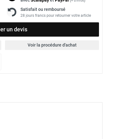
(
+ d'infos
)
Satisfait ou remboursé
28 jours francs pour retourner votre article
r un devis
Voir la procédure d'achat