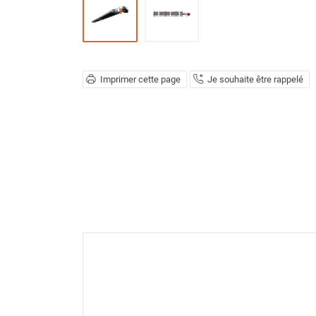
Déstratificateur ventilateur de
plafond
Déstratificateur industriel à pales
Déstratificateur industriel caréné
Déstratificateur de plafond design
Imprimer cette page
Je souhaite être rappelé
Déstratificateur Airius
VMC
Caisson d'Extraction VMC Collective
Caisson d'Extraction VMC tertiaire
Déshumidificateur d'air
Déshumidificateur mobile
professionnel
Déshumidificateur fixe
Déshumidificateur de maison et de
confort
Déshumidificateur à adsorption /
Déshydrateur
Humidificateur d'air
Purificateur d'air