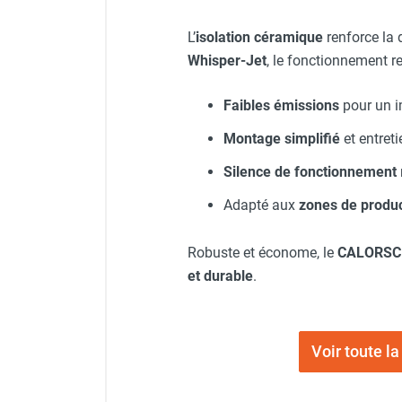
Chauffage FARM au gaz
L’
isolation céramique
renforce la 
Chauffage FARM au fioul
Whisper-Jet
, le fonctionnement re
Chauffage d'atelier granulés / bois /
carton
Faibles émissions
pour un i
Chaudière fixe à eau
Aérotherme fixe mural
Montage simplifié
et entreti
Aérotherme électrique
Silence de fonctionnement
Aérotherme au gaz
Aérotherme à eau chaude ou froide
Adapté aux
zones de produc
Aérotherme au fioul
Aérotherme pompe à chaleur
Robuste et économe, le
CALORSC
(détente directe)
et durable
.
Chauffage mobile électrique, fioul et
gaz
Chauffage mobile électrique
Chauffage électrique soufflant
Voir toute 
Chauffage haute température pour
étuvage industriel ou destruction