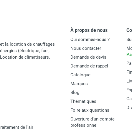
91 W
gaz CALORSCHWANK 20 L - SCHWANK
IP20
À propos de nous
C
3/4’’
Qui sommes-nous ?
Su
230 V - 50 Hz
et la location de chauffages
Nous contacter
Mo
énergies (électrique, fuel,
Pa
Allumage et contrôle d'ionisation par boîtier IC
t Location de climatiseurs,
Demande de devis
Pa
Demande de rappel
18 470 x 384 x 290 mm
Fi
Catalogue
Li
Marques
Ex
Blog
Ga
Schwank
Thématiques
Dr
Foire aux questions
CALORSCHWANK50L
Ouverture d'un compte
CALORSCHWANK
professionnel
raitement de l'air