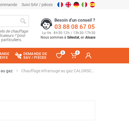
 commande
Suivi SAV / pièces
Besoin d'un conseil ?
03 88 08 67 05
ils de chauffage
Lu
-
Ve
: 8
h
30
-
12
h
/ 13
h
30
-
17
h
30
cateurs !"
pour
Nous sommes à
Sélestat
, en
Alsace
 particuliers.
0
0
ANDE
DEMANDE DE
EVIS
SAV / PIÈCES
 au gaz
Chauffage infrarouge au gaz CALORSCHWANK 50 L - SCHWANK