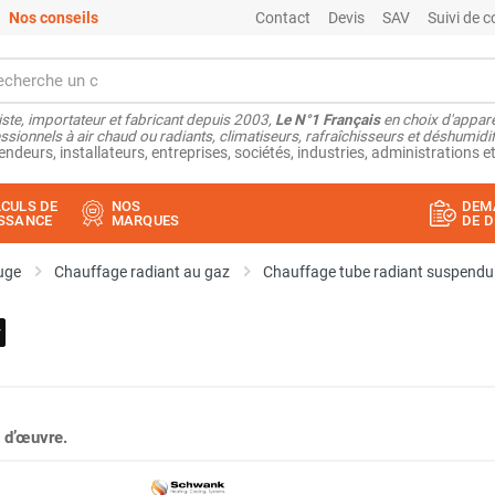
Nos conseils
Contact
Devis
SAV
Suivi de
ste, importateur et fabricant depuis 2003,
Le N°1 Français
en choix d'appare
ssionnels à air chaud ou radiants, climatiseurs, rafraîchisseurs et déshumidifi
endeurs, installateurs, entreprises, sociétés, industries, administrations et
CULS DE
NOS
DEM
SSANCE
MARQUES
DE D
uge
Chauffage radiant au gaz
Chauffage tube radiant suspendu
 d’œuvre.