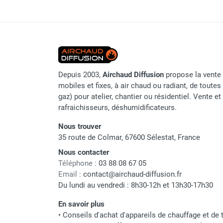
Chaudière mobile à eau
Consommation élec.
Chauffage infrarouge au 
Chauffage mobile au bois
Gaine pour chauffage mobile
Indice de protection
Chauffage pour serre et bâtiment
Raccord gaz
d'élevage
Chauffage FARM au gaz
Alimentation
Depuis 2003,
Airchaud Diffusion
propose la vente 
Chauffage FARM au fioul
mobiles et fixes, à air chaud ou radiant, de toutes 
Chauffage mobile au gaz rayonnant
Allumage et contrôle
gaz) pour atelier, chantier ou résidentiel. Vente e
Rideau d'air et rideau rayonnant
rafraichisseurs, déshumidificateurs.
Dimensions
Rideau d'air chaud
Nous trouver
Rideau d'air chaud électrique
35 route de Colmar, 67600 Sélestat, France
Rideau d'air chaud encastrable
Rideau d'air eau chaude
Nous contacter
Rideau d'air chaud pour pompe à
Téléphone :
03 88 08 67 05
Marque
Email :
contact@airchaud-diffusion.fr
chaleur
Du lundi au vendredi : 8h30-12h et 13h30-17h30
Rideau d'air pour portes tournantes
Référence fournisseur
Rideau d'air ambiant
En savoir plus
Rideau d'air froid
Nom du modèle
•
Conseils d'achat d'appareils de chauffage et de t
Rideau isolant thermique