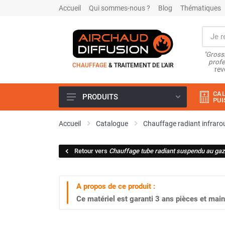
Accueil
Qui sommes-nous ?
Blog
Thématiques
"Grossi
profe
CHAUFFAGE
& TRAITEMENT DE L'AIR
rev
CAL
PRODUITS
PUI
Airchaud Location
Accueil
Catalogue
Chauffage radiant infraro
Climatiseur
Climatiseur mobile
Retour vers
Chauffage tube radiant suspendu au gaz
Climatiseur mobile résidentiel et
tertiaire
Climatiseur fixe
A propos de ce produit :
Rafraîchisseur d'air
Ce matériel est garanti
3 ans
pièces et main
Rafraichisseur d'air mobile
Rafraîchisseur d'air gainable
Rafraichisseur d’air fixe