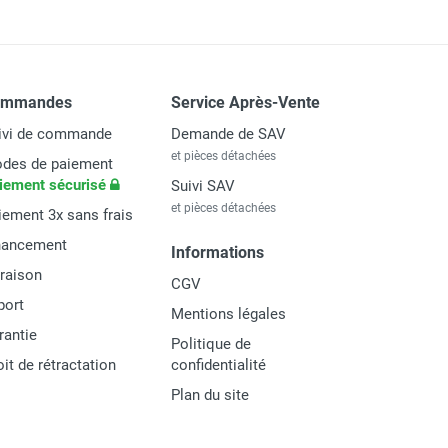
ommandes
Service Après-Vente
ivi de commande
Demande de SAV
et pièces détachées
des de paiement
iement sécurisé
Suivi SAV
et pièces détachées
iement 3x sans frais
nancement
Informations
vraison
CGV
port
Mentions légales
rantie
Politique de
oit de rétractation
confidentialité
Plan du site