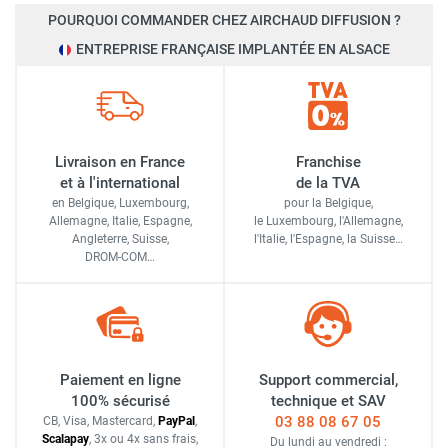
POURQUOI COMMANDER CHEZ AIRCHAUD DIFFUSION ?
ENTREPRISE FRANÇAISE IMPLANTÉE EN ALSACE
Livraison en France
Franchise
et à l'international
de la TVA
en Belgique, Luxembourg,
pour la Belgique,
Allemagne, Italie, Espagne,
le Luxembourg,
l'Allemagne,
Angleterre, Suisse,
l'Italie,
l'Espagne,
la Suisse…
DROM-COM…
Paiement en ligne
Support commercial,
100% sécurisé
technique et SAV
03 88 08 67 05
CB, Visa, Mastercard,
Pay
Pal
,
Scalapay
,
3x ou 4x sans frais
,
Du lundi au vendredi :