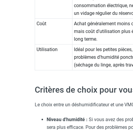
Chaudière mobile à eau
consommation électrique, n
Chauffage mobile au bois
un vidage régulier du réservo
Gaine pour chauffage mobile
Coût
Achat généralement moins c
Chauffage pour serre et bâtiment
mais coût d'utilisation plus 
d'élevage
long terme.
Chauffage FARM au gaz
Chauffage FARM au fioul
Utilisation
Idéal pour les petites pièces,
Chauffage mobile au gaz rayonnant
problèmes d'humidité ponct
Rideau d'air et rideau rayonnant
(séchage du linge, après tra
Rideau d'air chaud
Rideau d'air chaud électrique
Rideau d'air chaud encastrable
Critères de choix pour vou
Rideau d'air eau chaude
Rideau d'air chaud pour pompe à
chaleur
Le choix entre un déshumidificateur et une VMC
Rideau d'air pour portes tournantes
Rideau d'air ambiant
Niveau d'humidité :
Si vous avez des pro
Rideau d'air froid
sera plus efficace. Pour des problèmes po
Rideau isolant thermique