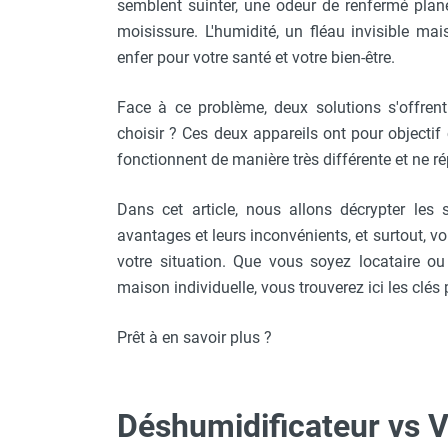
semblent suinter, une odeur de renfermé plane
Chauffage FARM au gaz
moisissure. L'humidité, un fléau invisible mai
Chauffage FARM au fioul
enfer pour votre santé et votre bien-être.
Chauffage d'atelier granulés / bois /
carton
Face à ce problème, deux solutions s'offren
Chaudière fixe à eau
choisir ? Ces deux appareils ont pour objectif 
Aérotherme fixe mural
fonctionnent de manière très différente et ne
Aérotherme électrique
Aérotherme au gaz
Dans cet article, nous allons décrypter les
Aérotherme à eau chaude ou froide
avantages et leurs inconvénients, et surtout, v
Aérotherme au fioul
votre situation. Que vous soyez locataire o
Aérotherme pompe à chaleur
(détente directe)
maison individuelle, vous trouverez ici les clés p
Chauffage mobile électrique, fioul et
gaz
Prêt à en savoir plus ?
Chauffage mobile électrique
Chauffage électrique soufflant
Chauffage haute température pour
Déshumidificateur vs V
étuvage industriel ou destruction