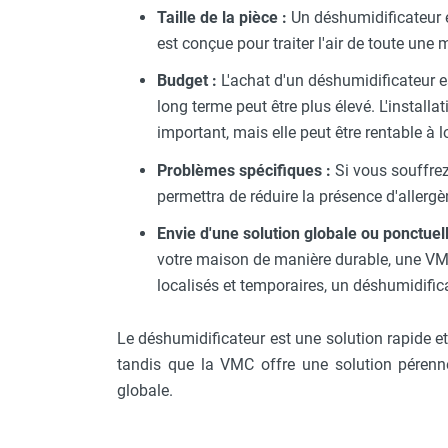
Taille de la pièce :
Un déshumidificateur e
Parasol chauffant et radiant
est conçue pour traiter l'air de toute une 
infrarouge sur mât
Parasol chauffant à gaz
Budget :
L'achat d'un déshumidificateur es
Parasol chauffant et radiant sur
long terme peut être plus élevé. L'install
mât électrique
important, mais elle peut être rentable à
Chauffe terrasse aux pellets
Chauffage infrarouge fixe mur et
Problèmes spécifiques :
Si vous souffrez
plafond
permettra de réduire la présence d'allergèn
Chauffage radiant électrique
Envie d'une solution globale ou ponctuell
Chauffage Infrarouge électrique fixe
votre maison de manière durable, une VMC
Panneau rayonnant
localisés et temporaires, un déshumidifica
Lustre infrarouge électrique
suspendu
Réglette et cassette rayonnante
Le déshumidificateur est une solution rapide et
Chauffage tube radiant et radiant
tandis que la VMC offre une solution pérenne 
lumineux au gaz
globale.
Chauffage radiant tube suspendu
au gaz