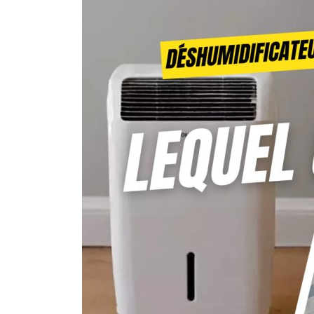
Brumisateur d'air
Coffret de brumisation
Ventilateur brumisateur
Ventilateur / extracteur d'air mobile
Brasseur d'air
Ventilateur fixe
Ventilateur industriel
Ventilateur de chantier
Ventilateur centrifuge
Ventilateur de sol
Ventilateur sur pied
Ventilateur de bureau
Ventilateur de table
Extracteur d'air mural
Extracteur d'air mural hélicoïde
Extracteur d'air mural centrifuge
Extracteur d'air mural ATEX
Extracteur d'air mural résidentiel