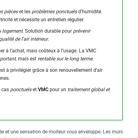
es pièces
et les
problèmes ponctuels
d'humidité.
ricité et nécessite un entretien régulier.
u logement
. Solution durable pour
prévenir
ualité de l'air intérieur
.
her à l’achat, mais coûteux à l’usage. La VMC
mportant
, mais est
rentable sur le long terme
.
st à privilégier grâce à son renouvellement d’air
ènes.
s cas
ponctuels
et
VMC
pour un
traitement global et
ée et une sensation de moiteur vous enveloppe. Les murs