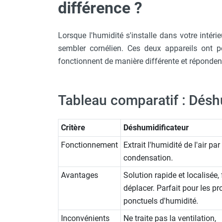
différence ?
punaises de lit
Chauffage électrique infrarouge
Chauffage électrique par convection
Lorsque l'humidité s'installe dans votre intér
Chauffage mobile au fioul et GNR
sembler cornélien. Ces deux appareils ont p
Chauffage fioul soufflant avec
fonctionnent de manière différente et réponden
cheminée et réservoir intégré
Chauffage fioul soufflant avec
cheminée à raccorder sur citerne
Tableau comparatif : Dés
Chauffage fioul soufflant sans
cheminée à combustion directe
Chauffage fioul
Critère
Déshumidificateur
infrarouge/rayonnant
Fonctionnement
Extrait l'humidité de l'air par
Chauffage mobile au gaz propane /
condensation.
butane
Chauffage mobile au gaz à
Avantages
Solution rapide et localisée, 
combustion directe
déplacer. Parfait pour les p
Chauffage mobile au gaz à
ponctuels d'humidité.
combustion indirecte
Chauffage mobile au gaz rayonnant
Inconvénients
Ne traite pas la ventilation,