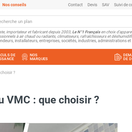
Nos conseils
Contact
Devis
SAV
Suivi de
ste, importateur et fabricant depuis 2003,
Le N°1 Français
en choix d'appare
sionnels à air chaud ou radiants, climatiseurs, rafraîchisseurs et déshumidifi
ndeurs, installateurs, entreprises, sociétés, industries, administrations et 
CULS DE
NOS
DEM
SSANCE
MARQUES
DE D
choisir ?
u VMC : que choisir ?