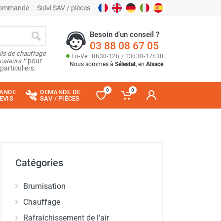
 commande
Suivi SAV / pièces
Besoin d'un conseil ?
03 88 08 67 05
ils de chauffage
Lu
-
Ve
: 8
h
30
-
12
h
/ 13
h
30
-
17
h
30
cateurs !"
pour
Nous sommes à
Sélestat
, en
Alsace
particuliers.
0
0
ANDE
DEMANDE DE
EVIS
SAV / PIÈCES
Catégories
Brumisation
Chauffage
Rafraichissement de l'air