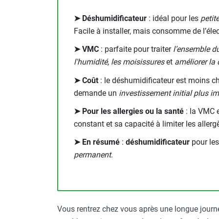
Neutraliseur d'odeur
➤ Déshumidificateur
: idéal pour les
petit
Hygiène
Sèche-main et sèche-cheveux
Facile à installer, mais consomme de l’élect
Distributeur de savon
➤ VMC
: parfaite pour traiter
l’ensemble d
Chauffage fixe atelier
l'humidité, les moisissures
et
améliorer la q
Chauffage d'atelier fixe au fioul et
GNR
➤ Coût
: le déshumidificateur est moins c
Chauffage au fioul avec réservoir
demande un
investissement initial plus i
intégré
➤ Pour les allergies ou la santé
: la VMC e
Chauffage au fioul à raccorder sur
constant et sa capacité à limiter les allerg
citerne
Aérotherme au fioul
➤ En résumé
:
déshumidificateur
pour le
Chauffage polycombustible / huile
permanent
.
Chauffage d'atelier fixe avec brûleur
gaz
Chauffage d'atelier suspendu
Chauffage suspendu au fioul
Chauffage suspendu au gaz
Vous rentrez chez vous après une longue journ
Chauffage FARM