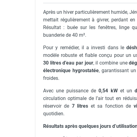
Chaudière mobile à eau
Après un hiver particulièrement humide, J
Chauffage mobile au bois
Gaine pour chauffage mobile
mettait régulièrement à givrer, perdant en
Chauffage pour serre et bâtiment
Résultat : buée sur les fenêtres, linge q
d'élevage
buanderie de 40 m².
Chauffage FARM au gaz
Pour y remédier, il a investi dans le
désh
Chauffage FARM au fioul
modèle robuste et fiable conçu pour un us
Chauffage mobile au gaz rayonnant
30 litres d’eau par jour
, il combine une
dég
Rideau d'air et rideau rayonnant
électronique hygrostatée
, garantissant u
Rideau d'air chaud
froides.
Rideau d'air chaud électrique
Rideau d'air chaud encastrable
Avec une puissance de
0,54 kW
et un
d
Rideau d'air eau chaude
circulation optimale de l’air tout en réd
Rideau d'air chaud pour pompe à
réservoir de
7 litres
et sa fonction de
v
chaleur
quotidien.
Rideau d'air pour portes tournantes
Rideau d'air ambiant
Résultats après quelques jours d’utilisation
Rideau d'air froid
Rideau isolant thermique