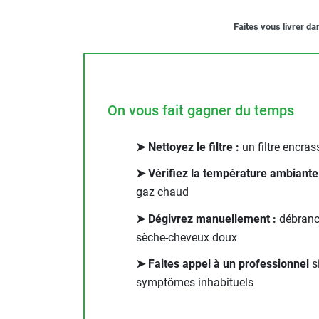
Neutraliseur d'odeur
Faites vous livrer da
Hygiène
Sèche-main et sèche-cheveux
Distributeur de savon
Chauffage fixe atelier
Chauffage d'atelier fixe au fioul et
On vous fait gagner du temps
GNR
Chauffage au fioul avec réservoir
➤ Nettoyez le filtre :
un filtre encras
intégré
Chauffage au fioul à raccorder sur
➤ Vérifiez la température ambiante
citerne
gaz chaud
Aérotherme au fioul
Chauffage polycombustible / huile
➤ Dégivrez manuellement :
débranch
Chauffage d'atelier fixe avec brûleur
sèche-cheveux doux
gaz
➤ Faites appel à un professionnel
si
Chauffage d'atelier suspendu
symptômes inhabituels
Chauffage suspendu au fioul
Chauffage suspendu au gaz
Chauffage FARM