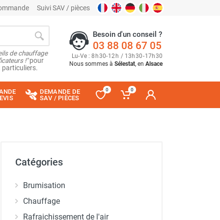
 commande
Suivi SAV / pièces
Besoin d'un conseil ?
03 88 08 67 05
ils de chauffage
Lu
-
Ve
: 8
h
30
-
12
h
/ 13
h
30
-
17
h
30
cateurs !"
pour
Nous sommes à
Sélestat
, en
Alsace
 particuliers.
0
0
ANDE
DEMANDE DE
EVIS
SAV / PIÈCES
Catégories
Brumisation
Chauffage
Rafraichissement de l'air