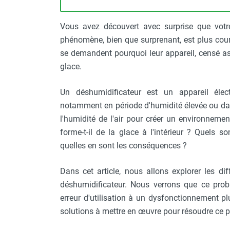
Chauffage FARM au gaz
Chauffage FARM au fioul
Vous avez découvert avec surprise que vot
Chauffage d'atelier granulés / bois /
phénomène, bien que surprenant, est plus cour
carton
se demandent pourquoi leur appareil, censé as
Chaudière fixe à eau
glace.
Aérotherme fixe mural
Aérotherme électrique
Un déshumidificateur est un appareil élec
Aérotherme au gaz
notamment en période d'humidité élevée ou dans 
Aérotherme à eau chaude ou froide
l'humidité de l'air pour créer un environnemen
Aérotherme au fioul
forme-t-il de la glace à l'intérieur ? Quels 
Aérotherme pompe à chaleur
quelles en sont les conséquences ?
(détente directe)
Chauffage mobile électrique, fioul et
Dans cet article, nous allons explorer les di
gaz
déshumidificateur. Nous verrons que ce probl
Chauffage mobile électrique
Chauffage électrique soufflant
erreur d'utilisation à un dysfonctionnement pl
Chauffage haute température pour
solutions à mettre en œuvre pour résoudre ce pr
étuvage industriel ou destruction