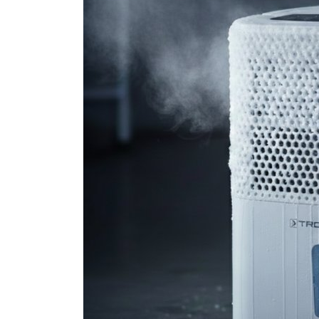
Brumisateur d'air
Coffret de brumisation
Ventilateur brumisateur
Ventilateur / extracteur d'air mobile
Brasseur d'air
Ventilateur fixe
Ventilateur industriel
Ventilateur de chantier
Ventilateur centrifuge
Ventilateur de sol
Ventilateur sur pied
Ventilateur de bureau
Ventilateur de table
Extracteur d'air mural
Extracteur d'air mural hélicoïde
Extracteur d'air mural centrifuge
Extracteur d'air mural ATEX
Extracteur d'air mural résidentiel