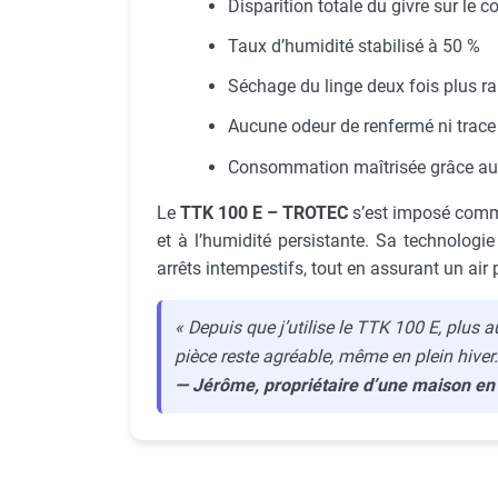
Disparition totale du givre sur le 
Parasol chauffant et radiant
Taux d’humidité stabilisé à 50 %
infrarouge sur mât
Parasol chauffant à gaz
Séchage du linge deux fois plus r
Parasol chauffant et radiant sur
Aucune odeur de renfermé ni trace
mât électrique
Chauffe terrasse aux pellets
Consommation maîtrisée grâce au
Chauffage infrarouge fixe mur et
Le
TTK 100 E – TROTEC
s’est imposé comme 
plafond
Chauffage radiant électrique
et à l’humidité persistante. Sa technologi
Chauffage Infrarouge électrique fixe
arrêts intempestifs, tout en assurant un air 
Panneau rayonnant
Lustre infrarouge électrique
« Depuis que j’utilise le TTK 100 E, plus au
suspendu
pièce reste agréable, même en plein hiver.
Réglette et cassette rayonnante
— Jérôme, propriétaire d’une maison en
Chauffage tube radiant et radiant
lumineux au gaz
Chauffage radiant tube suspendu
au gaz