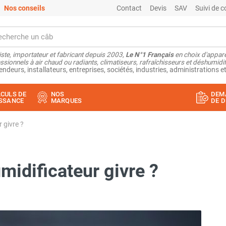
Nos conseils
Contact
Devis
SAV
Suivi de
ste, importateur et fabricant depuis 2003,
Le N°1 Français
en choix d'appare
ssionnels à air chaud ou radiants, climatiseurs, rafraîchisseurs et déshumidifi
endeurs, installateurs, entreprises, sociétés, industries, administrations et
CULS DE
NOS
DEM
SSANCE
MARQUES
DE D
 givre ?
idificateur givre ?