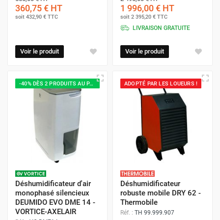
360,75 €
HT
1 996,00 €
HT
soit
432,90 €
TTC
soit
2 395,20 €
TTC
LIVRAISON GRATUITE
Voir le produit
Voir le produit
-40% DÈS 2 PRODUITS AU PANIER
ADOPTÉ PAR LES LOUEURS !
Déshumidificateur d'air
Déshumidificateur
monophasé silencieux
robuste mobile DRY 62 -
DEUMIDO EVO DME 14 -
Thermobile
VORTICE-AXELAIR
Réf. :
TH 99.999.907