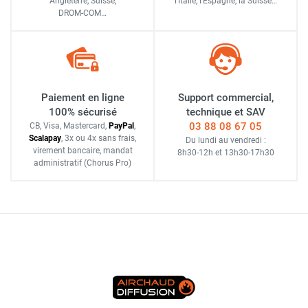
Angleterre, Suisse,
l'Italie,
l'Espagne,
la Suisse…
DROM-COM…
Paiement en ligne
Support commercial,
100% sécurisé
technique et SAV
03 88 08 67 05
CB, Visa, Mastercard,
Pay
Pal
,
Scalapay
,
3x ou 4x sans frais
,
Du lundi au vendredi :
virement bancaire
, mandat
8h30-12h
et
13h30-17h30
administratif
(Chorus Pro)