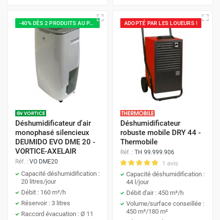
-40% DÈS 2 PRODUITS AU PANIER
ADOPTÉ PAR LES LOUEURS !
Déshumidificateur d'air
Déshumidificateur
monophasé silencieux
robuste mobile DRY 44 -
DEUMIDO EVO DME 20 -
Thermobile
VORTICE-AXELAIR
Réf. :
TH 99.999.906
Réf. :
VO DME20
1 avis
Capacité déshumidification :
Capacité déshumidification :
20 litres/jour
44 l/jour
Débit : 160 m³/h
Débit d'air : 450 m³/h
Réservoir : 3 litres
Volume/surface conseillée :
450 m³/180 m²
Raccord évacuation : Ø 11