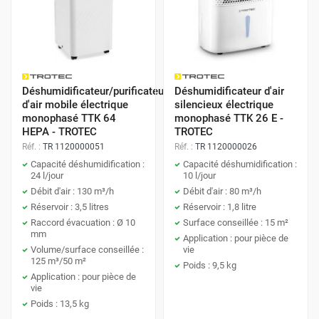
Déshumidificateur/purificateur
Déshumidificateur d'air
d'air mobile électrique
silencieux électrique
monophasé TTK 64
monophasé TTK 26 E -
HEPA - TROTEC
TROTEC
Réf. :
TR 1120000051
Réf. :
TR 1120000026
Capacité déshumidification :
Capacité déshumidification :
24 l/jour
10 l/jour
Débit d'air : 130 m³/h
Débit d'air : 80 m³/h
Réservoir : 3,5 litres
Réservoir : 1,8 litre
Raccord évacuation : Ø 10
Surface conseillée : 15 m²
mm
Application : pour pièce de
Volume/surface conseillée :
vie
125 m³/50 m²
Poids : 9,5 kg
Application : pour pièce de
vie
Poids : 13,5 kg