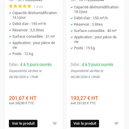
Réf. :
TR 1120000043
Réf. :
TR 1120000044
1 avis
Capacité déshumidification :
18 l/jour
Capacité déshumidification :
16 l/jour
Débit d'air : 150 m³/h
Débit d'air : 195 m³/h
Réservoir : 3 litres
Réservoir : 5,5 litres
Surface conseillée : 40 m²
Surface conseillée : 31 m²
Application : pour pièce de
vie
Application : pour pièce de
vie
Poids : 15 kg
Poids : 12 kg
Délai :
4 à 5 jours ouvrés
Délai :
4 à 5 jours ouvrés
Disponibilité vérifiée le
Disponibilité vérifiée le
06/08/2026 à 17h08
06/08/2026 à 13h08
201,67 €
HT
193,27 €
HT
soit
242,00 €
TTC
soit
231,92 €
TTC
Voir le produit
Voir le produit