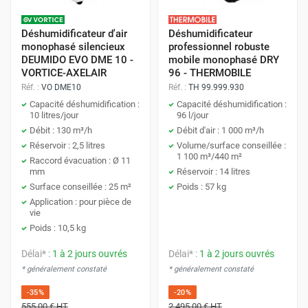
Déshumidificateur d'air
Déshumidificateur
monophasé silencieux
professionnel robuste
DEUMIDO EVO DME 10 -
mobile monophasé DRY
VORTICE-AXELAIR
96 - THERMOBILE
Réf. :
VO DME10
Réf. :
TH 99.999.930
Capacité déshumidification :
Capacité déshumidification :
10 litres/jour
96 l/jour
Débit : 130 m³/h
Débit d'air : 1 000 m³/h
Réservoir : 2,5 litres
Volume/surface conseillée :
1 100 m³/440 m²
Raccord évacuation : Ø 11
mm
Réservoir : 14 litres
Surface conseillée : 25 m²
Poids : 57 kg
Application : pour pièce de
vie
Poids : 10,5 kg
Délai* :
1 à 2 jours ouvrés
Délai* :
1 à 2 jours ouvrés
* généralement constaté
* généralement constaté
-35%
-20%
555,00 €
HT
2 495,00 €
HT