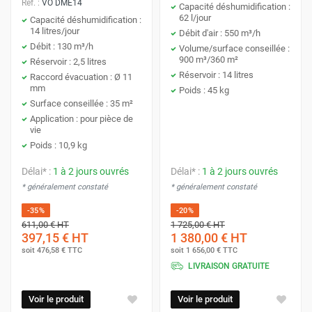
Réf. :
VO DME14
Capacité déshumidification :
62 l/jour
Capacité déshumidification :
14 litres/jour
Débit d'air : 550 m³/h
Débit : 130 m³/h
Volume/surface conseillée :
900 m³/360 m²
Réservoir : 2,5 litres
Réservoir : 14 litres
Raccord évacuation : Ø 11
mm
Poids : 45 kg
Surface conseillée : 35 m²
Application : pour pièce de
vie
Poids : 10,9 kg
Délai* :
1 à 2 jours ouvrés
Délai* :
1 à 2 jours ouvrés
* généralement constaté
* généralement constaté
-35%
-20%
611,00 €
HT
1 725,00 €
HT
397,15 €
HT
1 380,00 €
HT
soit
476,58 €
TTC
soit
1 656,00 €
TTC
LIVRAISON GRATUITE
Voir le produit
Voir le produit