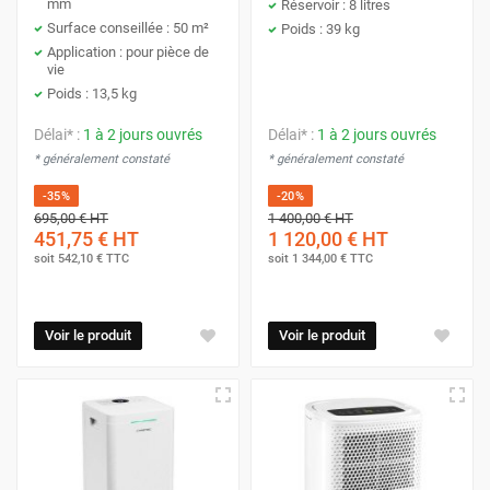
mm
Réservoir : 8 litres
Surface conseillée : 50 m²
Poids : 39 kg
Application : pour pièce de
vie
Poids : 13,5 kg
Délai* :
1 à 2 jours ouvrés
Délai* :
1 à 2 jours ouvrés
* généralement constaté
* généralement constaté
-35%
-20%
695,00 €
HT
1 400,00 €
HT
451,75 €
HT
1 120,00 €
HT
soit
542,10 €
TTC
soit
1 344,00 €
TTC
Voir le produit
Voir le produit