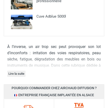
professionnelle​
Cuve Adblue 5000l
À l’inverse, un air trop sec peut provoquer son lot
d’inconforts : irritation des voies respiratoires, peau
sèche, fatigue, dégradation des meubles en bois ou
instruments de musique. Dans cette rubrique dédiée à
l’humidification de l’air, nous vous aidons à mieux
Lire la suite
comprendre les causes de la sécheresse ambiante,
notamment en hiver avec le chauffage, et à identifier
POURQUOI COMMANDER CHEZ AIRCHAUD DIFFUSION ?
les solutions adaptées. Du petit humidificateur
ENTREPRISE FRANÇAISE IMPLANTÉE EN ALSACE
ultrasonique pour chambre au modèle à vapeur
chaude pour les grands volumes, nos contenus vous