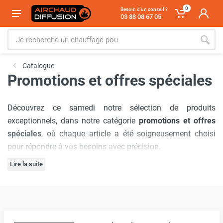
0
Besoin d'un conseil ?
03 88 08 67 05
Catalogue
Promotions et offres spéciales
Découvrez ce samedi notre sélection de produits
exceptionnels, dans notre catégorie
promotions et offres
spéciales
, où chaque article a été soigneusement choisi
pour répondre à vos besoins avec précision.
Lire la suite
Notre engagement à offrir
les meilleurs prix du marché
est
inébranlable, garantissant que vous bénéficierez d'offres
inégalées à chaque visite. De plus, nous comprenons
l'importance
d'un service de livraison rapide
! C'est