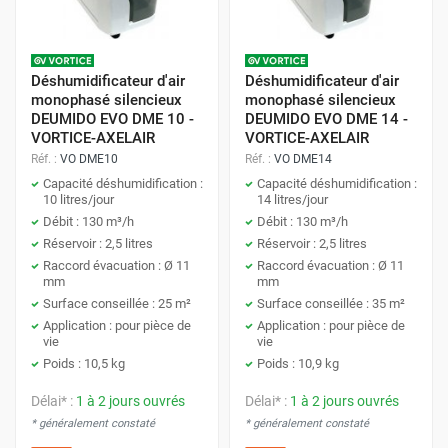
Déshumidificateur d'air
Déshumidificateur d'air
monophasé silencieux
monophasé silencieux
DEUMIDO EVO DME 10 -
DEUMIDO EVO DME 14 -
VORTICE-AXELAIR
VORTICE-AXELAIR
Réf. :
VO DME10
Réf. :
VO DME14
Capacité déshumidification :
Capacité déshumidification :
10 litres/jour
14 litres/jour
Débit : 130 m³/h
Débit : 130 m³/h
Réservoir : 2,5 litres
Réservoir : 2,5 litres
Raccord évacuation : Ø 11
Raccord évacuation : Ø 11
mm
mm
Surface conseillée : 25 m²
Surface conseillée : 35 m²
Application : pour pièce de
Application : pour pièce de
vie
vie
Poids : 10,5 kg
Poids : 10,9 kg
Délai* :
1 à 2 jours ouvrés
Délai* :
1 à 2 jours ouvrés
* généralement constaté
* généralement constaté