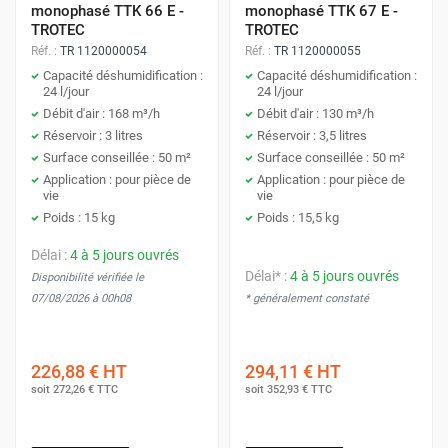
monophasé TTK 66 E -
monophasé TTK 67 E -
TROTEC
TROTEC
Réf. :
TR 1120000054
Réf. :
TR 1120000055
Capacité déshumidification :
Capacité déshumidification :
24 l/jour
24 l/jour
Débit d'air : 168 m³/h
Débit d'air : 130 m³/h
Réservoir : 3 litres
Réservoir : 3,5 litres
Surface conseillée : 50 m²
Surface conseillée : 50 m²
Application : pour pièce de
Application : pour pièce de
vie
vie
Poids : 15 kg
Poids : 15,5 kg
Délai :
4 à 5 jours ouvrés
Délai* :
4 à 5 jours ouvrés
Disponibilité vérifiée le
07/08/2026 à 00h08
* généralement constaté
226,88 €
HT
294,11 €
HT
soit
272,26 €
TTC
soit
352,93 €
TTC