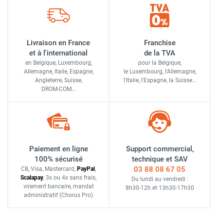
Livraison en France
Franchise
et à l'international
de la TVA
en Belgique, Luxembourg,
pour la Belgique,
Allemagne, Italie, Espagne,
le Luxembourg,
l'Allemagne,
Angleterre, Suisse,
l'Italie,
l'Espagne,
la Suisse…
DROM-COM…
Paiement en ligne
Support commercial,
100% sécurisé
technique et SAV
03 88 08 67 05
CB, Visa, Mastercard,
Pay
Pal
,
Scalapay
,
3x ou 4x sans frais
,
Du lundi au vendredi :
virement bancaire
, mandat
8h30-12h
et
13h30-17h30
administratif
(Chorus Pro)