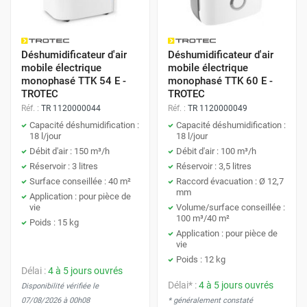
Déshumidificateur d'air
Déshumidificateur d'air
mobile électrique
mobile électrique
monophasé TTK 54 E -
monophasé TTK 60 E -
TROTEC
TROTEC
Réf. :
TR 1120000044
Réf. :
TR 1120000049
Capacité déshumidification :
Capacité déshumidification :
18 l/jour
18 l/jour
Débit d'air : 150 m³/h
Débit d'air : 100 m³/h
Réservoir : 3 litres
Réservoir : 3,5 litres
Surface conseillée : 40 m²
Raccord évacuation : Ø 12,7
mm
Application : pour pièce de
vie
Volume/surface conseillée :
100 m³/40 m²
Poids : 15 kg
Application : pour pièce de
vie
Poids : 12 kg
Délai :
4 à 5 jours ouvrés
Délai* :
4 à 5 jours ouvrés
Disponibilité vérifiée le
07/08/2026 à 00h08
* généralement constaté