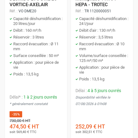
VORTICE-AXELAIR
HEPA - TROTEC
Réf. :
VO DME20
Réf. :
TR 1120000051
Capacité déshumidification :
Capacité déshumidification :
20 litres/jour
24 l/jour
Débit : 160 m³/h
Débit d'air : 130 m³/h
Réservoir : 3 litres
Réservoir : 3,5 litres
Raccord évacuation : Ø 11
Raccord évacuation : Ø 10
mm
mm
Surface conseillée : 50 m²
Volume/surface conseillée :
125 m³/50 m²
Application : pour pièce de
vie
Application : pour pièce de
vie
Poids : 13,5 kg
Poids : 13,5 kg
Délai :
4 à 5 jours ouvrés
Délai* :
1 à 2 jours ouvrés
Disponibilité vérifiée le
* généralement constaté
07/08/2026 à 01h08
-35%
730,00 €
HT
474,50 €
HT
252,09 €
HT
soit
569,40 €
TTC
soit
302,51 €
TTC