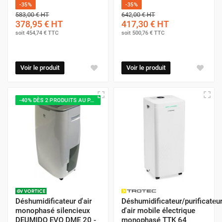
-35%
-35%
583,00 €
HT
642,00 €
HT
378,95 €
HT
417,30 €
HT
soit
454,74 €
TTC
soit
500,76 €
TTC
Voir le produit
Voir le produit
-40% DÈS 2 PRODUITS AU PANIER
Déshumidificateur d'air
Déshumidificateur/purificateu
monophasé silencieux
d'air mobile électrique
DEUMIDO EVO DME 20 -
monophasé TTK 64