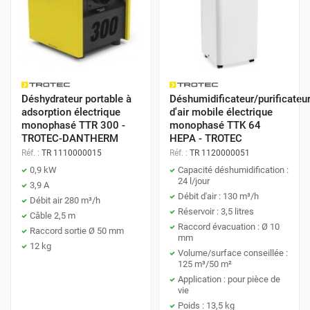
Déshydrateur portable à
Déshumidificateur/purificateu
adsorption électrique
d'air mobile électrique
monophasé TTR 300 -
monophasé TTK 64
TROTEC-DANTHERM
HEPA - TROTEC
Réf. :
TR 1110000015
Réf. :
TR 1120000051
0,9 kW
Capacité déshumidification :
24 l/jour
3,9 A
Débit d'air : 130 m³/h
Débit air 280 m³/h
Réservoir : 3,5 litres
Câble 2,5 m
Raccord évacuation : Ø 10
Raccord sortie Ø 50 mm
mm
12 kg
Volume/surface conseillée :
125 m³/50 m²
Application : pour pièce de
vie
Poids : 13,5 kg