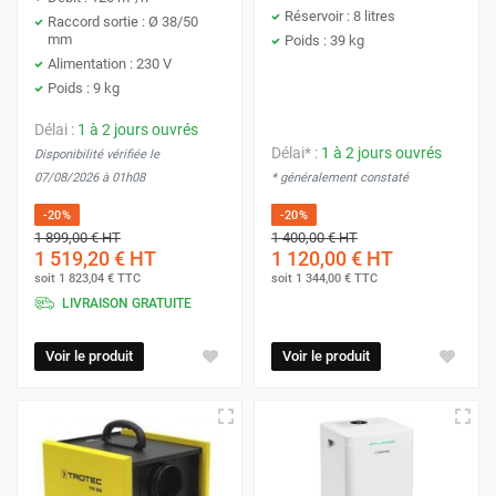
Réservoir : 8 litres
Raccord sortie : Ø 38/50
mm
Poids : 39 kg
Alimentation : 230 V
Poids : 9 kg
Délai :
1 à 2 jours ouvrés
Délai* :
1 à 2 jours ouvrés
Disponibilité vérifiée le
07/08/2026 à 01h08
* généralement constaté
-20%
-20%
1 899,00 €
HT
1 400,00 €
HT
1 519,20 €
HT
1 120,00 €
HT
soit
1 823,04 €
TTC
soit
1 344,00 €
TTC
LIVRAISON GRATUITE
Voir le produit
Voir le produit