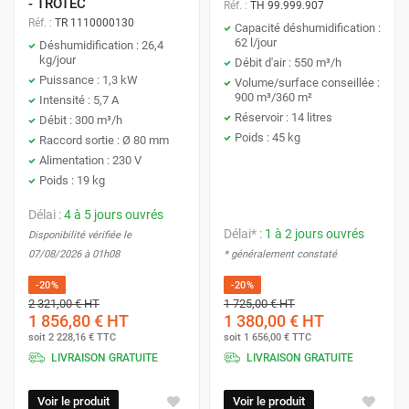
- TROTEC
Réf. :
TH 99.999.907
Réf. :
TR 1110000130
Capacité déshumidification :
62 l/jour
Déshumidification : 26,4
kg/jour
Débit d'air : 550 m³/h
Puissance : 1,3 kW
Volume/surface conseillée :
900 m³/360 m²
Intensité : 5,7 A
Réservoir : 14 litres
Débit : 300 m³/h
Poids : 45 kg
Raccord sortie : Ø 80 mm
Alimentation : 230 V
Poids : 19 kg
Délai :
4 à 5 jours ouvrés
Délai* :
1 à 2 jours ouvrés
Disponibilité vérifiée le
07/08/2026 à 01h08
* généralement constaté
-20%
-20%
2 321,00 €
HT
1 725,00 €
HT
1 856,80 €
HT
1 380,00 €
HT
soit
2 228,16 €
TTC
soit
1 656,00 €
TTC
LIVRAISON GRATUITE
LIVRAISON GRATUITE
Voir le produit
Voir le produit