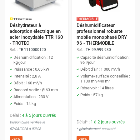
Déshydrateur à
Déshumidificateur
adsorption électrique en
professionnel robuste
acier inoxydable TTR 160
mobile monophasé DRY
- TROTEC
96 - THERMOBILE
Réf. :
TR 1110000120
Réf. :
TH 99.999.930
Déshumidification : 12
Capacité déshumidification :
kg/jour
96 l/jour
Puissance : 0,65 kW
Débit d'air : 1 000 m³/h
Intensité : 2,8 A
Volume/surface conseillée :
1 100 m³/440 m²
Débit : 160 m³/h
Réservoir : 14 litres
Raccord sortie : Ø 63 mm
Poids : 57 kg
Alimentation : 230 V
Poids : 14 kg
Délai :
4 à 5 jours ouvrés
Délai* :
1 à 2 jours ouvrés
Disponibilité vérifiée le
07/08/2026 à 02h08
* généralement constaté
-20%
-20%