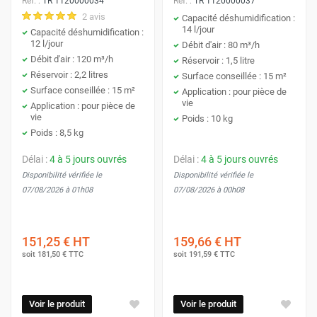
Réf. :
TR 1120000034
Réf. :
TR 1120000037
2 avis
Capacité déshumidification :
14 l/jour
Capacité déshumidification :
12 l/jour
Débit d'air : 80 m³/h
Débit d'air : 120 m³/h
Réservoir : 1,5 litre
Réservoir : 2,2 litres
Surface conseillée : 15 m²
Surface conseillée : 15 m²
Application : pour pièce de
vie
Application : pour pièce de
vie
Poids : 10 kg
Poids : 8,5 kg
Délai :
4 à 5 jours ouvrés
Délai :
4 à 5 jours ouvrés
Disponibilité vérifiée le
Disponibilité vérifiée le
07/08/2026 à 01h08
07/08/2026 à 00h08
151,25 €
HT
159,66 €
HT
soit
181,50 €
TTC
soit
191,59 €
TTC
Voir le produit
Voir le produit