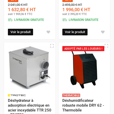
2 041,00 €
HT
2 495,00 €
HT
1 632,80 €
HT
1 996,00 €
HT
soit
1 959,36 €
TTC
soit
2 395,20 €
TTC
LIVRAISON GRATUITE
LIVRAISON GRATUITE
Voir le produit
Voir le produit
ADOPTÉ PAR LES LOUEURS !
Déshydrateur à
Déshumidificateur
adsorption électrique en
robuste mobile DRY 62 -
acier inoxydable TTR 250
Thermobile