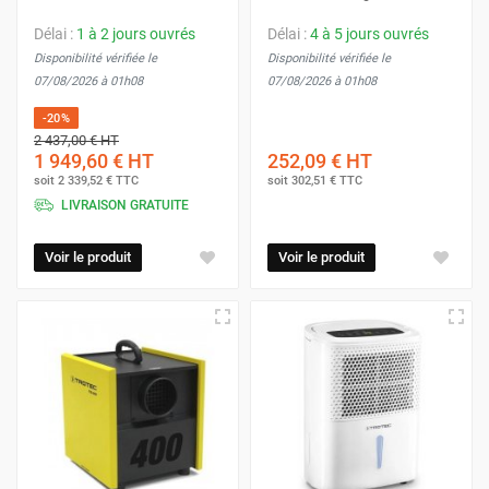
Délai :
1 à 2 jours ouvrés
Délai :
4 à 5 jours ouvrés
Disponibilité vérifiée le
Disponibilité vérifiée le
07/08/2026 à 01h08
07/08/2026 à 01h08
-20%
2 437,00 €
HT
1 949,60 €
HT
252,09 €
HT
soit
2 339,52 €
TTC
soit
302,51 €
TTC
LIVRAISON GRATUITE
Voir le produit
Voir le produit