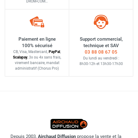
DROM-COM…
Paiement en ligne
Support commercial,
100% sécurisé
technique et SAV
03 88 08 67 05
CB, Visa, Mastercard,
Pay
Pal
,
Scalapay
,
3x ou 4x sans frais
,
Du lundi au vendredi :
virement bancaire
, mandat
8h30-12h
et
13h30-17h30
administratif
(Chorus Pro)
Depuis 2003,
Airchaud Diffusion
propose la vente et la