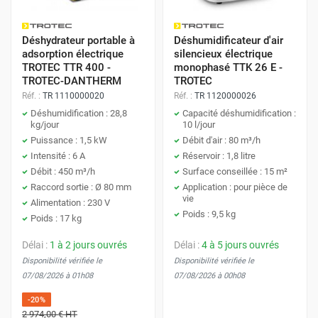
Déshydrateur portable à
Déshumidificateur d'air
adsorption électrique
silencieux électrique
TROTEC TTR 400 -
monophasé TTK 26 E -
TROTEC-DANTHERM
TROTEC
Réf. :
TR 1110000020
Réf. :
TR 1120000026
Déshumidification : 28,8
Capacité déshumidification :
kg/jour
10 l/jour
Puissance : 1,5 kW
Débit d'air : 80 m³/h
Intensité : 6 A
Réservoir : 1,8 litre
Débit : 450 m³/h
Surface conseillée : 15 m²
Raccord sortie : Ø 80 mm
Application : pour pièce de
vie
Alimentation : 230 V
Poids : 9,5 kg
Poids : 17 kg
Délai :
1 à 2 jours ouvrés
Délai :
4 à 5 jours ouvrés
Disponibilité vérifiée le
Disponibilité vérifiée le
07/08/2026 à 01h08
07/08/2026 à 00h08
-20%
2 974,00 €
HT