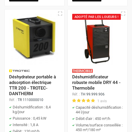
ADOPTÉ PAR LES LOUEURS !
Déshydrateur portable à
Déshumidificateur
adsorption électrique
robuste mobile DRY 44 -
TTR 200 - TROTEC-
Thermobile
DANTHERM
Réf. :
TH 99.999.906
Réf. :
TR 1110000010
1 avis
Déshumidification : 8,4
Capacité déshumidification :
kg/jour
44 l/jour
Puissance : 0,45 kW
Débit d'air : 450 m³/h
Intensité : 1,8 A
Volume/surface conseillée :
450 m³/180 m²
Débit : 120 m³/h