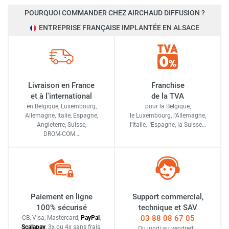
POURQUOI COMMANDER CHEZ AIRCHAUD DIFFUSION ?
ENTREPRISE FRANÇAISE IMPLANTÉE EN ALSACE
Livraison en France
Franchise
et à l'international
de la TVA
en Belgique, Luxembourg,
pour la Belgique,
Allemagne, Italie, Espagne,
le Luxembourg,
l'Allemagne,
Angleterre, Suisse,
l'Italie,
l'Espagne,
la Suisse…
DROM-COM…
Paiement en ligne
Support commercial,
100% sécurisé
technique et SAV
03 88 08 67 05
CB, Visa, Mastercard,
Pay
Pal
,
Scalapay
,
3x ou 4x sans frais
,
Du lundi au vendredi :