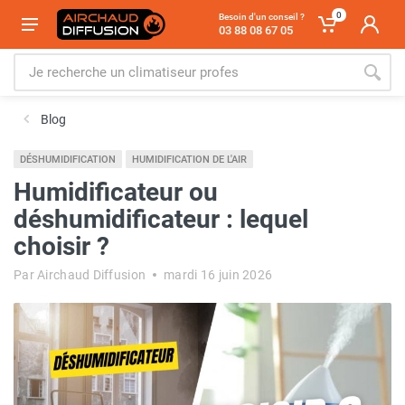
0
Besoin d'un conseil ?
03 88 08 67 05
Blog
DÉSHUMIDIFICATION
HUMIDIFICATION DE L'AIR
Humidificateur ou
déshumidificateur : lequel
choisir ?
Par Airchaud Diffusion
mardi 16 juin 2026