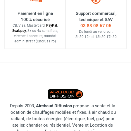
Paiement en ligne
Support commercial,
100% sécurisé
technique et SAV
03 88 08 67 05
CB, Visa, Mastercard,
Pay
Pal
,
Scalapay
,
3x ou 4x sans frais
,
Du lundi au vendredi :
virement bancaire
, mandat
8h30-12h
et
13h30-17h30
administratif
(Chorus Pro)
Depuis 2003,
Airchaud Diffusion
propose la vente et la
location de chauffages mobiles et fixes, à air chaud ou
radiant, de toutes énergies (électrique, fuel, gaz) pour
atelier, chantier ou résidentiel. Vente et Location de