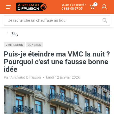
0
Besoin d'un conseil ?
03 88 08 67 05
Blog
VENTILATION
CONSEILS
Puis-je éteindre ma VMC la nuit ?
Pourquoi c'est une fausse bonne
idée
Par Airchaud Diffusion
lundi 12 janvier 2026