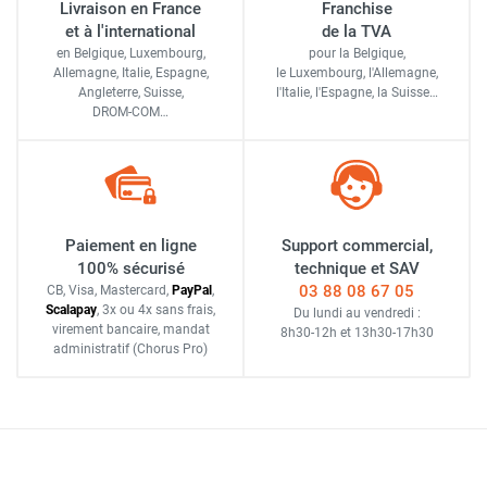
Livraison en France
Franchise
et à l'international
de la TVA
en Belgique, Luxembourg,
pour la Belgique,
Allemagne, Italie, Espagne,
le Luxembourg,
l'Allemagne,
Angleterre, Suisse,
l'Italie,
l'Espagne,
la Suisse…
DROM-COM…
Paiement en ligne
Support commercial,
100% sécurisé
technique et SAV
03 88 08 67 05
CB, Visa, Mastercard,
Pay
Pal
,
Scalapay
,
3x ou 4x sans frais
,
Du lundi au vendredi :
virement bancaire
, mandat
8h30-12h
et
13h30-17h30
administratif
(Chorus Pro)