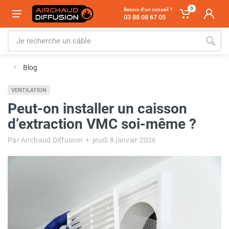
0
Besoin d'un conseil ?
03 88 08 67 05
Blog
VENTILATION
Peut-on installer un caisson
d’extraction VMC soi-même ?
Par Airchaud Diffusion
jeudi 8 janvier 2026