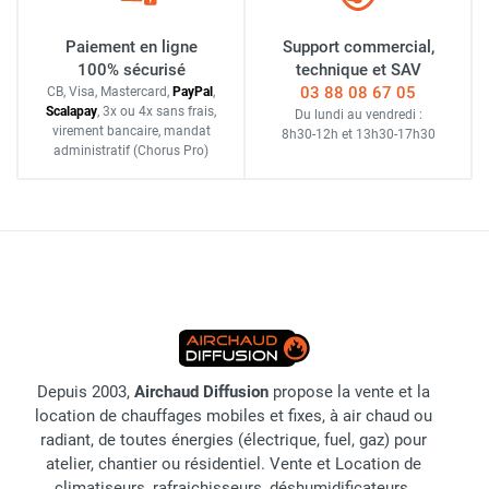
Paiement en ligne
Support commercial,
100% sécurisé
technique et SAV
03 88 08 67 05
CB, Visa, Mastercard,
Pay
Pal
,
Scalapay
,
3x ou 4x sans frais
,
Du lundi au vendredi :
virement bancaire
, mandat
8h30-12h
et
13h30-17h30
administratif
(Chorus Pro)
Depuis 2003,
Airchaud Diffusion
propose la vente et la
location de chauffages mobiles et fixes, à air chaud ou
radiant, de toutes énergies (électrique, fuel, gaz) pour
atelier, chantier ou résidentiel. Vente et Location de
climatiseurs, rafraichisseurs, déshumidificateurs.