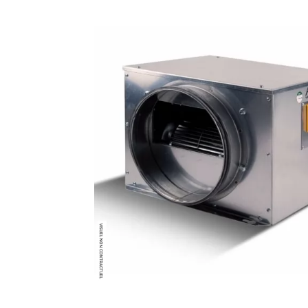
Brumisateur d'air
Coffret de brumisation
Ventilateur brumisateur
Ventilateur / extracteur d'air mobile
Brasseur d'air
Ventilateur fixe
Ventilateur industriel
Ventilateur de chantier
Ventilateur centrifuge
Ventilateur de sol
Ventilateur sur pied
Ventilateur de bureau
Ventilateur de table
Extracteur d'air mural
Extracteur d'air mural hélicoïde
Extracteur d'air mural centrifuge
Extracteur d'air mural ATEX
Extracteur d'air mural résidentiel