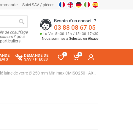
 commande
Suivi SAV / pièces
Besoin d'un conseil ?
03 88 08 67 05
ils de chauffage
Lu
-
Ve
: 8
h
30
-
12
h
/ 13
h
30
-
17
h
30
cateurs !"
pour
Nous sommes à
Sélestat
, en
Alsace
particuliers.
0
0
ANDE
DEMANDE DE
EVIS
SAV / PIÈCES
Caisson d’extraction VMC isolé laine de verre Ø 250 mm Minimax CMISO250 - AXELAIR