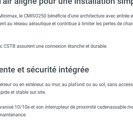
’air aligné pour une installation simp
max, le CMISO250 bénéficie d’une architecture avec entrée et s
t au réseau aéraulique et contribue à limiter les pertes de charg
Tec CSTB assurent une connexion étanche et durable.
lente et sécurité intégrée
ntérieur ou en extérieur, au mur, au plafond ou au sol, sans acce
pide et stable sur site.
alvanisé 10/10e et son interrupteur de proximité cadenassable mo
e maintenance.