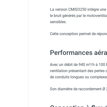
Chauffage FARM au gaz
La version CMISO250 intègre une is
Chauffage FARM au fioul
le bruit générés par le motoventil
Chauffage d'atelier granulés / bois /
sensibles.
carton
Chaudière fixe à eau
Cette conception permet de répon
Aérotherme fixe mural
Aérotherme électrique
Aérotherme au gaz
Performances aéra
Aérotherme à eau chaude ou froide
Aérotherme au fioul
Aérotherme pompe à chaleur
Avec un débit de 940 m³/h à 100 
(détente directe)
ventilation présentant des pertes
Chauffage mobile électrique, fioul et
de conduits longues ou complexe
gaz
Chauffage mobile électrique
Son diamètre de raccordement Ø 2
Chauffage électrique soufflant
Chauffage haute température pour
étuvage industriel ou destruction