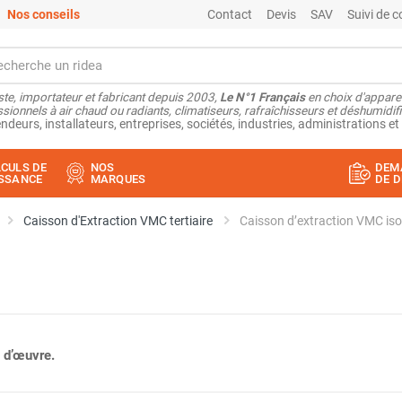
Nos conseils
Contact
Devis
SAV
Suivi de
ste, importateur et fabricant depuis 2003,
Le N°1 Français
en choix d'appare
sionnels à air chaud ou radiants, climatiseurs, rafraîchisseurs et déshumidifi
ndeurs, installateurs, entreprises, sociétés, industries, administrations et 
CULS DE
NOS
DEM
SSANCE
MARQUES
DE D
Caisson d'Extraction VMC tertiaire
 d’œuvre.