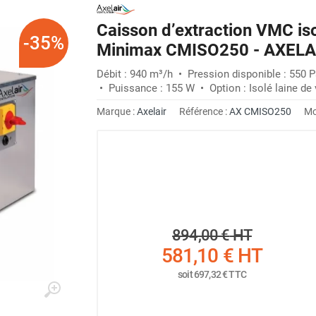
Caisson d’extraction VMC is
-35%
Minimax CMISO250 - AXELA
Débit : 940 m³/h • Pression disponible : 550
• Puissance : 155 W • Option : Isolé laine de
Marque :
Axelair
Référence :
AX CMISO250
Mo
894,00 €
HT
581,10 €
HT
soit
697,32 €
TTC