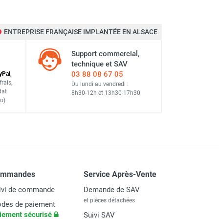
ENTREPRISE FRANÇAISE IMPLANTÉE EN ALSACE
Support commercial,
technique et SAV
03 88 08 67 05
y
Pal
,
frais
,
Du lundi au vendredi :
dat
8h30-12h
et
13h30-17h30
o)
ommandes
Service Après-Vente
ivi de commande
Demande de SAV
et pièces détachées
des de paiement
iement sécurisé
Suivi SAV