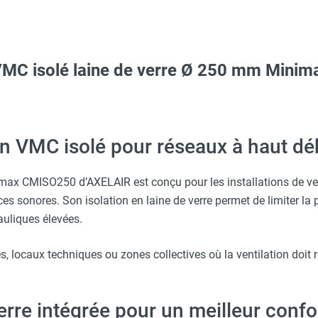
 VMC isolé laine de verre Ø 250 mm Mini
ARNA
 avec protège-menton Smartguard PE 10H - HUSQVARNA
on VMC isolé pour réseaux à haut dé
 monté pour VMC - AXELAIR
Taille M - HUSQVARNA
ronique pour VMC Ø 125 à 250 mm - AXELAIR
ax CMISO250 d’AXELAIR est conçu pour les installations de vent
ces sonores. Son isolation en laine de verre permet de limiter la 
C Ø 125 à 315 mm - AXELAIR
uliques élevées.
c avec protège-menton Smartguard PE 10H - HUSQVARNA
es, locaux techniques ou zones collectives où la ventilation doit re
/femelle) pour VMC Ø 250mm - AXELAIR
O - HUSQVARNA
itions (PV/GV/Arrêt) pour VMC Ø 125 à 250 mm - AXELAIR
verre intégrée pour un meilleur conf