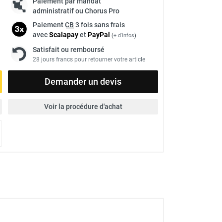
Paiement par mandat
administratif ou Chorus Pro
Paiement
CB
3 fois sans frais
avec
Scalapay
et
Pay
Pal
(
+ d'infos
)
Satisfait ou remboursé
28 jours francs pour retourner votre article
Demander un devis
Voir la procédure d'achat