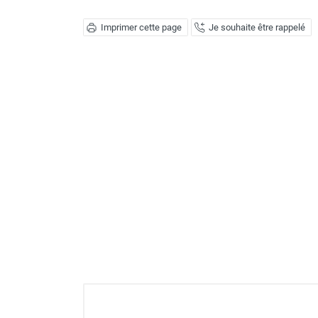
Déstratificateur ventilateur de
plafond
Imprimer cette page
Je souhaite être rappelé
Déstratificateur industriel à pales
Déstratificateur industriel caréné
Déstratificateur de plafond design
Déstratificateur Airius
VMC
Caisson d'Extraction VMC Collective
Caisson d'Extraction VMC tertiaire
Déshumidificateur d'air
Déshumidificateur mobile
professionnel
Déshumidificateur fixe
Déshumidificateur de maison et de
confort
Déshumidificateur à adsorption /
Déshydrateur
Humidificateur d'air
Purificateur d'air