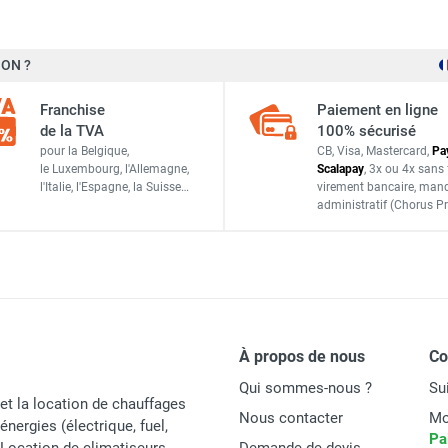
haut débit Ø 250 mm Minimax CM250 - AXELAIR
ON ?
940
haut débit Ø 200 mm Minimax CM200 - AXELAIR
Franchise
Paiement en ligne
550
de la TVA
100% sécurisé
solé laine de verre Ø 125 mm Minimax CMISO125 - AXELAIR
pour la Belgique,
CB, Visa, Mastercard,
Pa
155
le Luxembourg,
l'Allemagne,
Scalapay
,
3x ou 4x sans 
l'Italie,
l'Espagne,
la Suisse…
virement bancaire
, man
250
administratif
(Chorus Pr
Isolé laine de verre 25 mm
solé laine de verre Ø 315 mm Minimax CMISO315 - AXELAIR
19
solé laine de verre Ø 200 mm Minimax CMISO200 - AXELAIR
À propos de nous
C
Qui sommes-nous ?
Su
Axelair
et la location de chauffages
Nous contacter
Mo
énergies (électrique, fuel,
CMISO250
Pa
t Location de climatiseurs,
Demande de devis