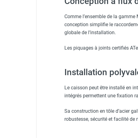
Conception à flux d
punaises de lit
Chauffage électrique infrarouge
Comme l’ensemble de la gamme Mini
Chauffage électrique par convection
conception simplifie le raccordemen
Chauffage mobile au fioul et GNR
Chauffage fioul soufflant avec
globale de l’installation.
cheminée et réservoir intégré
Chauffage fioul soufflant avec
Les piquages à joints certifiés A
cheminée à raccorder sur citerne
Chauffage fioul soufflant sans
cheminée à combustion directe
Installation polyva
Chauffage fioul
infrarouge/rayonnant
Le caisson peut être installé en i
Chauffage mobile au gaz propane /
intégrés permettent une fixation ra
butane
Chauffage mobile au gaz à
Sa construction en tôle d’acier g
combustion directe
robustesse, sécurité et facilité d
Chauffage mobile au gaz à
combustion indirecte
Chauffage mobile au gaz rayonnant