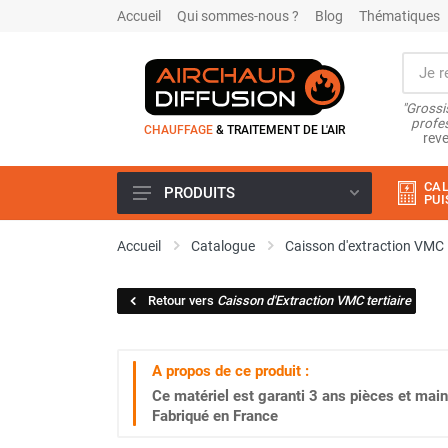
Accueil
Qui sommes-nous ?
Blog
Thématiques
"Grossi
profes
CHAUFFAGE
& TRAITEMENT DE L'AIR
reve
CAL
PRODUITS
PUI
Airchaud Location
Accueil
Catalogue
Caisson d'extraction VMC
Climatiseur
Climatiseur mobile
Retour vers
Caisson d'Extraction VMC tertiaire
Climatiseur mobile résidentiel et
tertiaire
Climatiseur fixe
A propos de ce produit :
Rafraîchisseur d'air
Ce matériel est garanti
3 ans
pièces et main
Rafraichisseur d'air mobile
Fabriqué en France
Rafraîchisseur d'air gainable
Rafraichisseur d’air fixe