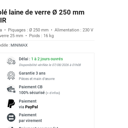
olé laine de verre Ø 250 mm
IR
 Pa • Piquages : Ø 250 mm • Alimentation : 230 V
 verre 25 mm • Poids : 16 kg
dèle :
MINIMAX
Délai :
1 à 2 jours ouvrés
Disponibilité vérifiée le 07/08/2026 à 01h08
Garantie 3 ans
Pièces et main d’œuvre
Paiement
CB
100% sécurisé
(
+ d'infos
)
Paiement
via
Pay
Pal
Paiement
par virement