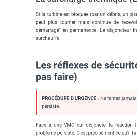
Parasol chauffant et radiant
Si la turbine est bloquée (par un débris, un o
infrarouge sur mât
Parasol chauffant à gaz
peut plus tourner mais continue de recevoir
Parasol chauffant et radiant sur
démarrage" en permanence. Le disjoncteur the
mât électrique
surchauffe.
Chauffe terrasse aux pellets
Chauffage infrarouge fixe mur et
plafond
Les réflexes de sécurité 
Chauffage radiant électrique
Chauffage Infrarouge électrique fixe
pas faire)
Panneau rayonnant
Lustre infrarouge électrique
suspendu
PROCÉDURE D'URGENCE :
Ne tentez jamais 
Réglette et cassette rayonnante
persiste.
Chauffage tube radiant et radiant
lumineux au gaz
Chauffage radiant tube suspendu
Face à une VMC qui disjoncte, la réaction h
au gaz
problème persiste. C'est précisément ce qu'il fau