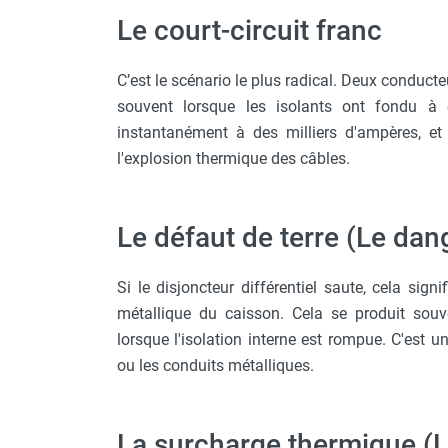
Chaudière mobile à eau
Le court-circuit franc
Chauffage mobile au bois
Gaine pour chauffage mobile
C’est le scénario le plus radical. Deux conducte
Chauffage pour serre et bâtiment
souvent lorsque les isolants ont fondu à c
d'élevage
instantanément à des milliers d'ampères, et 
Chauffage FARM au gaz
l'explosion thermique des câbles.
Chauffage FARM au fioul
Chauffage mobile au gaz rayonnant
Rideau d'air et rideau rayonnant
Le défaut de terre (Le dan
Rideau d'air chaud
Rideau d'air chaud électrique
Rideau d'air chaud encastrable
Si le disjoncteur différentiel saute, cela sig
Rideau d'air eau chaude
métallique du caisson. Cela se produit souv
Rideau d'air chaud pour pompe à
lorsque l'isolation interne est rompue. C'est 
chaleur
ou les conduits métalliques.
Rideau d'air pour portes tournantes
Rideau d'air ambiant
Rideau d'air froid
La surcharge thermique (
Rideau isolant thermique