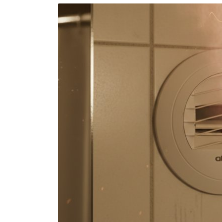
Brumisateur d'air
Coffret de brumisation
Ventilateur brumisateur
Ventilateur / extracteur d'air mobile
Brasseur d'air
Ventilateur fixe
Ventilateur industriel
Ventilateur de chantier
Ventilateur centrifuge
Ventilateur de sol
Ventilateur sur pied
Ventilateur de bureau
Ventilateur de table
Extracteur d'air mural
Extracteur d'air mural hélicoïde
Extracteur d'air mural centrifuge
Extracteur d'air mural ATEX
Extracteur d'air mural résidentiel