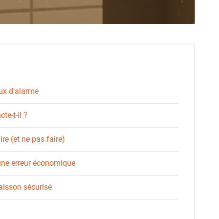
aux d'alarme
te-t-il ?
ire (et ne pas faire)
 une erreur économique
aisson sécurisé