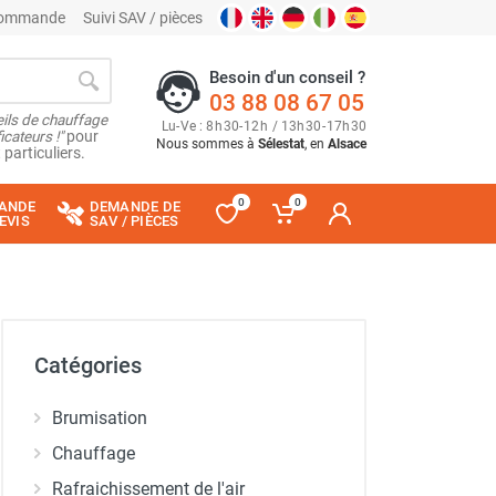
 commande
Suivi SAV / pièces
Besoin d'un conseil ?
03 88 08 67 05
ils de chauffage
Lu
-
Ve
: 8
h
30
-
12
h
/ 13
h
30
-
17
h
30
cateurs !"
pour
Nous sommes à
Sélestat
, en
Alsace
 particuliers.
0
0
ANDE
DEMANDE DE
EVIS
SAV / PIÈCES
Catégories
Brumisation
Chauffage
Rafraichissement de l'air