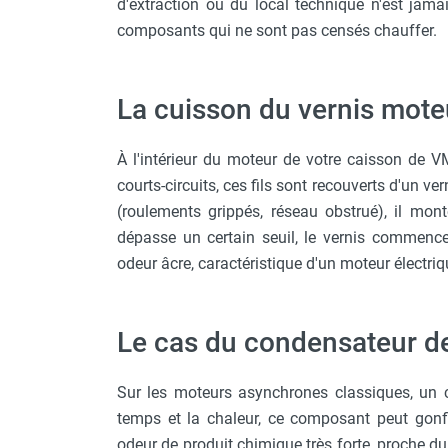
d'extraction ou du local technique n'est jama
Chauffage FARM au gaz
composants qui ne sont pas censés chauffer.
Chauffage FARM au fioul
Chauffage d'atelier granulés / bois /
carton
La cuisson du vernis mote
Chaudière fixe à eau
Aérotherme fixe mural
À l'intérieur du moteur de votre caisson de V
Aérotherme électrique
courts-circuits, ces fils sont recouverts d'un v
Aérotherme au gaz
(roulements grippés, réseau obstrué), il mon
Aérotherme à eau chaude ou froide
dépasse un certain seuil, le vernis commence
Aérotherme au fioul
odeur âcre, caractéristique d'un moteur électriqu
Aérotherme pompe à chaleur
(détente directe)
Chauffage mobile électrique, fioul et
Le cas du condensateur d
gaz
Chauffage mobile électrique
Chauffage électrique soufflant
Sur les moteurs asynchrones classiques, un co
Chauffage haute température pour
temps et la chaleur, ce composant peut gonfle
étuvage industriel ou destruction
odeur de produit chimique très forte, proche du