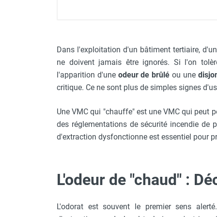
Neutraliseur d'odeur
Hygiène
Sèche-main et sèche-cheveux
Distributeur de savon
Dans l'exploitation d'un bâtiment tertiaire, d
Chauffage fixe atelier
ne doivent jamais être ignorés. Si l'on tolè
Chauffage d'atelier fixe au fioul et
l'apparition d'une
odeur de brûlé
ou une
disjo
GNR
critique. Ce ne sont plus de simples signes d'u
Chauffage au fioul avec réservoir
intégré
Une VMC qui "chauffe" est une VMC qui peut po
Chauffage au fioul à raccorder sur
citerne
des réglementations de sécurité incendie de p
Aérotherme au fioul
d'extraction dysfonctionne est essentiel pour p
Chauffage polycombustible / huile
Chauffage d'atelier fixe avec brûleur
gaz
L'odeur de "chaud" : Dé
Chauffage d'atelier suspendu
Chauffage suspendu au fioul
Chauffage suspendu au gaz
L'odorat est souvent le premier sens aler
Chauffage FARM