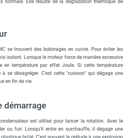
is normale. Elle résulte de la dégradation thermique de
ur
MC se trouvent des bobinages en cuivre. Pour éviter les
ernis isolant. Lorsque le moteur force de manière excessive
te en température par effet Joule. Si cette température
 à se désagréger. C'est cette "cuisson" qui dégage une
e en fin de vie.
e démarrage
ndensateur est utilisé pour lancer la rotation. Avec le
r ou fuir. Lorsqu'il entre en surchauffe, il dégage une
 plastique brûlé. C'est souvent le prélude à une explosion