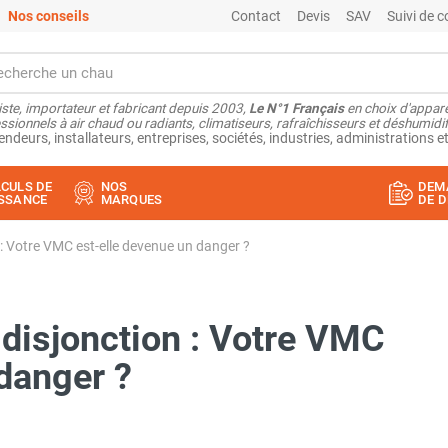
Nos conseils
Contact
Devis
SAV
Suivi de
ste, importateur et fabricant depuis 2003,
Le N°1 Français
en choix d'appare
ssionnels à air chaud ou radiants, climatiseurs, rafraîchisseurs et déshumidifi
endeurs, installateurs, entreprises, sociétés, industries, administrations et
CULS DE
NOS
DEM
SSANCE
MARQUES
DE D
 : Votre VMC est-elle devenue un danger ?
 disjonction : Votre VMC
danger ?