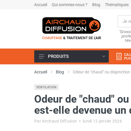
Accueil
Qui sommes-nous ?
Blog
Thématiques
"Grossi
profe
CHAUFFAGE
& TRAITEMENT DE L'AIR
rev
CAL
PRODUITS
PUI
Airchaud Location
Accueil
Blog
Odeur de "chaud" ou disjonction
Climatiseur
Climatiseur mobile
VENTILATION
Climatiseur mobile résidentiel et
tertiaire
Odeur de "chaud" ou
Climatiseur fixe
est-elle devenue un 
Rafraîchisseur d'air
Rafraichisseur d'air mobile
Par Airchaud Diffusion
lundi 12 janvier 2026
Rafraîchisseur d'air gainable
Rafraichisseur d’air fixe