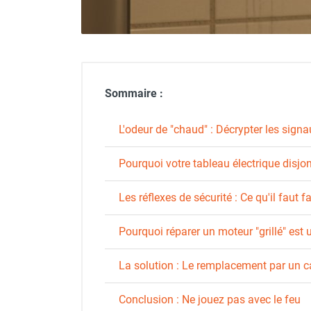
Déstratificateur ventilateur de
plafond
Déstratificateur industriel à pales
Déstratificateur industriel caréné
Déstratificateur de plafond design
Déstratificateur Airius
Sommaire :
VMC
Caisson d'Extraction VMC Collective
L'odeur de "chaud" : Décrypter les sign
Caisson d'Extraction VMC tertiaire
Déshumidificateur d'air
Pourquoi votre tableau électrique disjonc
Déshumidificateur mobile
professionnel
Les réflexes de sécurité : Ce qu'il faut fa
Déshumidificateur fixe
Déshumidificateur de maison et de
Pourquoi réparer un moteur "grillé" est
confort
Déshumidificateur à adsorption /
La solution : Le remplacement par un c
Déshydrateur
Humidificateur d'air
Conclusion : Ne jouez pas avec le feu
Purificateur d'air