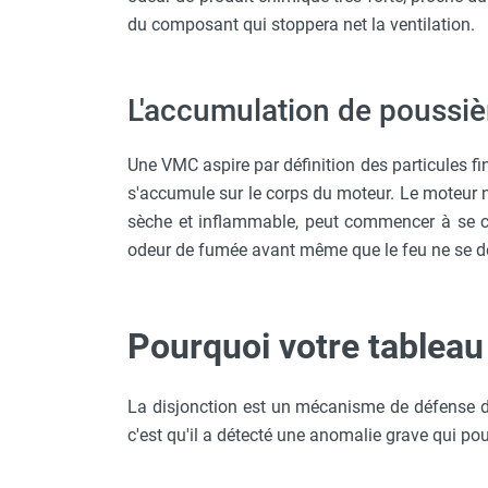
punaises de lit
du composant qui stoppera net la ventilation.
Chauffage électrique infrarouge
Chauffage électrique par convection
Chauffage mobile au fioul et GNR
L'accumulation de poussièr
Chauffage fioul soufflant avec
cheminée et réservoir intégré
Une VMC aspire par définition des particules fin
Chauffage fioul soufflant avec
cheminée à raccorder sur citerne
s'accumule sur le corps du moteur. Le moteur n
Chauffage fioul soufflant sans
sèche et inflammable, peut commencer à se 
cheminée à combustion directe
odeur de fumée avant même que le feu ne se dé
Chauffage fioul
infrarouge/rayonnant
Chauffage mobile au gaz propane /
Pourquoi votre tableau 
butane
Chauffage mobile au gaz à
combustion directe
La disjonction est un mécanisme de défense de v
Chauffage mobile au gaz à
c'est qu'il a détecté une anomalie grave qui po
combustion indirecte
Chauffage mobile au gaz rayonnant