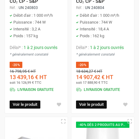
CO₂ CP - S&P
CO₂ CP - S&P
Réf. :
UN 240803
Réf. :
UN 240804
Débit d'air : 1 000 m³/h
Débit d'air : 1 000 m³/h
Puissance : 744 W
Puissance : 744 W
Intensité : 3,2 A
Intensité : 18,4 A
Poids : 157 kg
Poids : 162 kg
Délai* :
1 à 2 jours ouvrés
Délai* :
1 à 2 jours ouvrés
* généralement constaté
* généralement constaté
-20%
-20%
16 798,95 €
HT
18 634,27 €
HT
13 439,16 €
HT
14 907,42 €
HT
soit
16 126,99 €
TTC
soit
17 888,90 €
TTC
LIVRAISON GRATUITE
LIVRAISON GRATUITE
Voir le produit
Voir le produit
-40% DÈS 2 PRODUITS AU PANIER