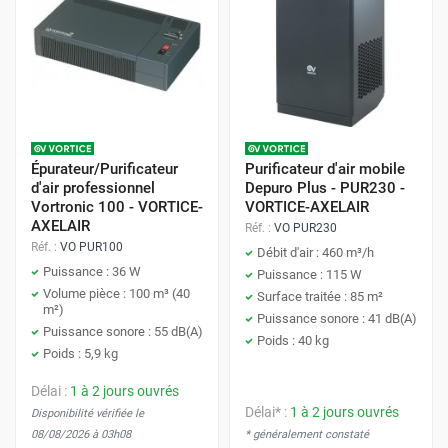
Épurateur/Purificateur
Purificateur d'air mobile
d'air professionnel
Depuro Plus - PUR230 -
Vortronic 100 - VORTICE-
VORTICE-AXELAIR
AXELAIR
Réf. :
VO PUR230
Réf. :
VO PUR100
Débit d'air : 460 m³/h
Puissance : 36 W
Puissance : 115 W
Volume pièce : 100 m³ (40
Surface traitée : 85 m²
m²)
Puissance sonore : 41 dB(A)
Puissance sonore : 55 dB(A)
Poids : 40 kg
Poids : 5,9 kg
Délai :
1 à 2 jours ouvrés
Délai* :
1 à 2 jours ouvrés
Disponibilité vérifiée le
08/08/2026 à 03h08
* généralement constaté