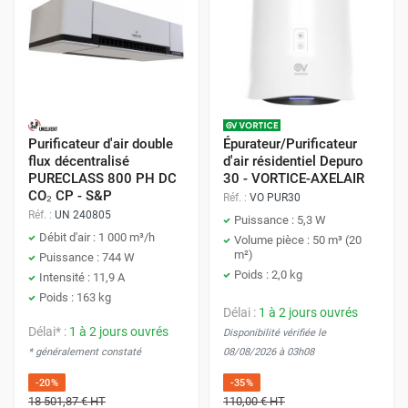
Purificateur d'air double
Épurateur/Purificateur
flux décentralisé
d'air résidentiel Depuro
PURECLASS 800 PH DC
30 - VORTICE-AXELAIR
CO₂ CP - S&P
Réf. :
VO PUR30
Réf. :
UN 240805
Puissance : 5,3 W
Débit d'air : 1 000 m³/h
Volume pièce : 50 m³ (20
m²)
Puissance : 744 W
Poids : 2,0 kg
Intensité : 11,9 A
Poids : 163 kg
Délai :
1 à 2 jours ouvrés
Délai* :
1 à 2 jours ouvrés
Disponibilité vérifiée le
* généralement constaté
08/08/2026 à 03h08
-20%
-35%
18 501,87 €
HT
110,00 €
HT