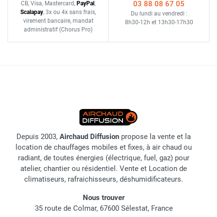
03 88 08 67 05
CB, Visa, Mastercard,
Pay
Pal
,
Scalapay
,
3x ou 4x sans frais
,
Du lundi au vendredi :
virement bancaire
, mandat
8h30-12h
et
13h30-17h30
administratif
(Chorus Pro)
Depuis 2003,
Airchaud Diffusion
propose la vente et la
location de chauffages mobiles et fixes, à air chaud ou
radiant, de toutes énergies (électrique, fuel, gaz) pour
atelier, chantier ou résidentiel. Vente et Location de
climatiseurs, rafraichisseurs, déshumidificateurs.
Nous trouver
35 route de Colmar, 67600 Sélestat, France