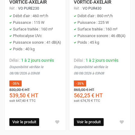
VORTICE-AXELAIR
VORTICE-AXELAIR
Réf. :
VO PURE230
Réf. :
VO PUR430
Débit d'air : 460 m³/h
Débit d'air : 860 m³/h
Puissance : 115 W
Puissance : 225 W
Surface traitée : 160 m²
Surface traitée : 160 m²
Photocalyse UVc
Puissance sonore : 46 dB(A)
Puissance sonore : 41 dB(A)
Poids : 45 kg
Poids : 40 kg
Délai :
1 à 2 jours ouvrés
Délai :
1 à 2 jours ouvrés
Disponibilité vérifiée le
Disponibilité vérifiée le
08/08/2026 à 03h08
08/08/2026 à 03h08
-35%
-35%
830,00 €
HT
865,00 €
HT
539,50 €
HT
562,25 €
HT
soit
647,40 €
TTC
soit
674,70 €
TTC
Voir le produit
Voir le produit