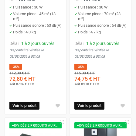
Puissance : 30 W
Puissance : 30 W
Volume pièce : 45 m³ (18
Volume pièce : 70 m³ (28
m²)
m²)
Puissance sonore : 53 dB(A)
Puissance sonore : 54 dB(A)
Poids : 4,0 kg
Poids : 4,7 kg
Délai :
1 à 2 jours ouvrés
Délai :
1 à 2 jours ouvrés
Disponibilité vérifiée le
Disponibilité vérifiée le
08/08/2026 à 03h08
08/08/2026 à 03h08
-35%
-35%
112,00 €
HT
115,00 €
HT
72,80 €
HT
74,75 €
HT
soit
87,36 €
TTC
soit
89,70 €
TTC
Voir le produit
Voir le produit
-40% DÈS 2 PRODUITS AU PANIER
-40% DÈS 2 PRODUITS AU PANIER