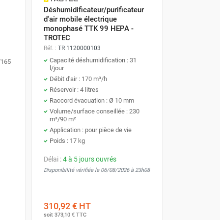
Déshumidificateur/purificateur
d'air mobile électrique
monophasé TTK 99 HEPA -
TROTEC
Réf. :
TR 1120000103
Capacité déshumidification : 31
/165
l/jour
Débit d'air : 170 m³/h
Réservoir : 4 litres
Raccord évacuation : Ø 10 mm
Volume/surface conseillée : 230
m³/90 m²
Application : pour pièce de vie
Poids : 17 kg
Délai :
4 à 5 jours ouvrés
Disponibilité vérifiée le 06/08/2026 à 23h08
310,92 €
HT
soit
373,10 €
TTC