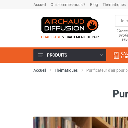
Accueil
Qui sommes-nous ?
Blog
Thématiques
"Grossi
profe
CHAUFFAGE
& TRAITEMENT DE L'AIR
rev
CAL
PRODUITS
PUI
Airchaud Location
Accueil
Thématiques
Purificateur d'air pour 
Climatiseur
Climatiseur mobile
Climatiseur mobile résidentiel et
Pur
tertiaire
Climatiseur fixe
Rafraîchisseur d'air
Rafraichisseur d'air mobile
Rafraîchisseur d'air gainable
Rafraichisseur d’air fixe