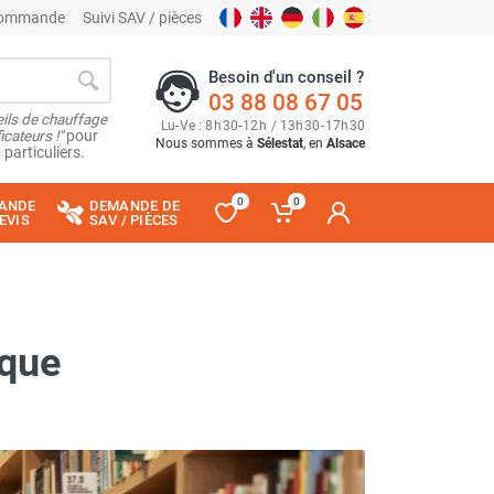
 commande
Suivi SAV / pièces
Besoin d'un conseil ?
03 88 08 67 05
ils de chauffage
Lu
-
Ve
: 8
h
30
-
12
h
/ 13
h
30
-
17
h
30
cateurs !"
pour
Nous sommes à
Sélestat
, en
Alsace
 particuliers.
0
0
ANDE
DEMANDE DE
EVIS
SAV / PIÈCES
èque