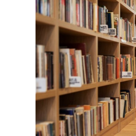
Brumisateur d'air
Coffret de brumisation
Ventilateur brumisateur
Ventilateur / extracteur d'air mobile
Brasseur d'air
Ventilateur fixe
Ventilateur industriel
Ventilateur de chantier
Ventilateur centrifuge
Ventilateur de sol
Ventilateur sur pied
Ventilateur de bureau
Ventilateur de table
Extracteur d'air mural
Extracteur d'air mural hélicoïde
Extracteur d'air mural centrifuge
Extracteur d'air mural ATEX
Extracteur d'air mural résidentiel