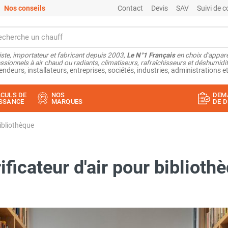
Nos conseils
Contact
Devis
SAV
Suivi de
ste, importateur et fabricant depuis 2003,
Le N°1 Français
en choix d'appare
ssionnels à air chaud ou radiants, climatiseurs, rafraîchisseurs et déshumidifi
endeurs, installateurs, entreprises, sociétés, industries, administrations et
CULS DE
NOS
DEM
SSANCE
MARQUES
DE D
bibliothèque
ificateur d'air pour biblioth