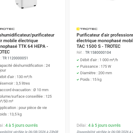
humidificateur/purificateur
Purificateur d'air profession
ir mobile électrique
électrique monophasé mobi
nophasé TTK 64 HEPA -
TAC 1500 S - TROTEC
OTEC
Réf. :
TR 1580000104
 :
TR 1120000051
Débit d'air : 1 000 m³/h
apacité déshumidification : 24
Puissance : 175 W
/jour
Diamètre : 200 mm
ébit d'air : 130 m³/h
Poids : 15 kg
éservoir : 3,5 litres
accord évacuation : Ø 10 mm
olume/surface conseillée : 125
³/50 m²
pplication : pour pièce de vie
oids : 13,5 kg
ai :
4 à 5 jours ouvrés
Délai :
4 à 5 jours ouvrés
onibilité vérifiée le 06/08/2026 à 23h08
Disponibilité vérifiée le 06/08/2026 à