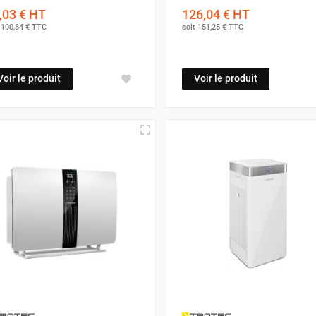
,03 €
HT
126,04 €
HT
t
100,84 €
TTC
soit
151,25 €
TTC
Voir le produit
Voir le produit