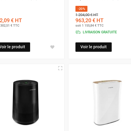
-20%
1 204,00 €
HT
2,09 €
HT
963,20 €
HT
t
302,51 €
TTC
soit
1 155,84 €
TTC
LIVRAISON GRATUITE
Voir le produit
Voir le produit