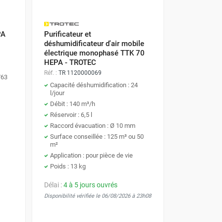
PA
Purificateur et
déshumidificateur d'air mobile
électrique monophasé TTK 70
HEPA - TROTEC
Réf. :
TR 1120000069
/63
Capacité déshumidification : 24
l/jour
Débit : 140 m³/h
Réservoir : 6,5 l
Raccord évacuation : Ø 10 mm
Surface conseillée : 125 m³ ou 50
m²
Application : pour pièce de vie
Poids : 13 kg
Délai :
4 à 5 jours ouvrés
Disponibilité vérifiée le 06/08/2026 à 23h08