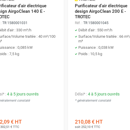
ificateur d'air électrique
Purificateur d'air électrique
sign AirgoClean 140 E -
design AirgoClean 200 E -
OTEC
TROTEC
 :
TR 1580001031
Réf. :
TR 1580001045
ébit d'air : 330 m³/h
Débit d'air : 550 m³/h
urface/Volume traitée : 40 m²/100
Surface/Volume traitée : 66 m²
³
m³
uissance : 0,085 kW
Puissance : 0,038 kW
oids : 7,5 kg
Poids : 10,5 kg
ai* :
4 à 5 jours ouvrés
Délai* :
4 à 5 jours ouvrés
énéralement constaté
* généralement constaté
2,09 €
HT
210,08 €
HT
t
302,51 €
TTC
soit
252,10 €
TTC