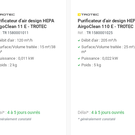
ificateur d'air design HEPA
Purificateur d'air design HE
rgoClean 11 E - TROTEC
AirgoClean 110 E - TROTEC
 :
TR 1580001011
Réf. :
TR 1580001025
ébit d'air : 120 m³/h
Débit d'air : 205 m³/h
urface/Volume traitée : 15 m²/38
Surface/Volume traitée : 25 m²
³
m³
uissance : 0,011 kW
Puissance : 0,022 kW
oids : 2 kg
Poids : 5 kg
ai* :
4 à 5 jours ouvrés
Délai* :
4 à 5 jours ouvrés
énéralement constaté
* généralement constaté