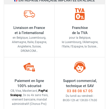
ENTREPRISE FRANÇAISE IMPLANTÉE EN ALSACE
Livraison en France
Franchise
et à l'international
de la TVA
en Belgique, Luxembourg,
pour la Belgique,
Allemagne, Italie, Espagne,
le Luxembourg,
l'Allemagne,
Angleterre, Suisse,
l'Italie,
l'Espagne,
la Suisse…
DROM-COM…
Paiement en ligne
Support commercial,
100% sécurisé
technique et SAV
03 88 08 67 05
CB, Visa, Mastercard,
Pay
Pal
,
Scalapay
,
3x ou 4x sans frais
,
Du lundi au vendredi :
virement bancaire
, mandat
8h30-12h
et
13h30-17h30
administratif
(Chorus Pro)