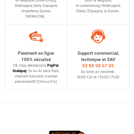
en Belgique, Luxembourg,
pour la Belgique,
Allemagne, Italie, Espagne,
le Luxembourg,
l'Allemagne,
Angleterre, Suisse,
l'Italie,
l'Espagne,
la Suisse…
DROM-COM…
Paiement en ligne
Support commercial,
100% sécurisé
technique et SAV
03 88 08 67 05
CB, Visa, Mastercard,
Pay
Pal
,
Scalapay
,
3x ou 4x sans frais
,
Du lundi au vendredi :
virement bancaire
, mandat
8h30-12h
et
13h30-17h30
administratif
(Chorus Pro)