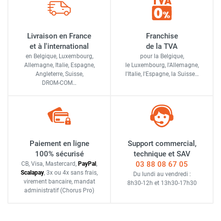
Livraison en France
Franchise
et à l'international
de la TVA
en Belgique, Luxembourg,
pour la Belgique,
Allemagne, Italie, Espagne,
le Luxembourg,
l'Allemagne,
Angleterre, Suisse,
l'Italie,
l'Espagne,
la Suisse…
DROM-COM…
Paiement en ligne
Support commercial,
100% sécurisé
technique et SAV
03 88 08 67 05
CB, Visa, Mastercard,
Pay
Pal
,
Scalapay
,
3x ou 4x sans frais
,
Du lundi au vendredi :
virement bancaire
, mandat
8h30-12h
et
13h30-17h30
administratif
(Chorus Pro)