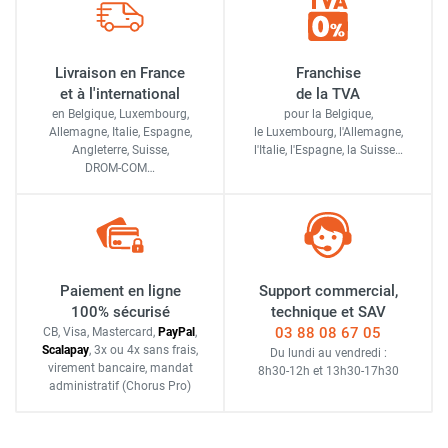
Livraison en France
Franchise
et à l'international
de la TVA
en Belgique, Luxembourg,
pour la Belgique,
Allemagne, Italie, Espagne,
le Luxembourg,
l'Allemagne,
Angleterre, Suisse,
l'Italie,
l'Espagne,
la Suisse…
DROM-COM…
Paiement en ligne
Support commercial,
100% sécurisé
technique et SAV
03 88 08 67 05
CB, Visa, Mastercard,
Pay
Pal
,
Scalapay
,
3x ou 4x sans frais
,
Du lundi au vendredi :
virement bancaire
, mandat
8h30-12h
et
13h30-17h30
administratif
(Chorus Pro)