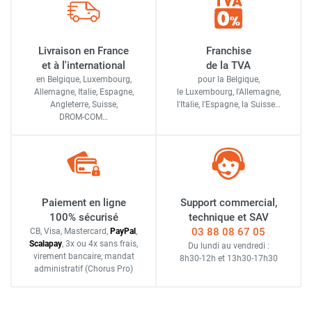
Livraison en France
Franchise
et à l'international
de la TVA
en Belgique, Luxembourg,
pour la Belgique,
Allemagne, Italie, Espagne,
le Luxembourg,
l'Allemagne,
Angleterre, Suisse,
l'Italie,
l'Espagne,
la Suisse…
DROM-COM…
Paiement en ligne
Support commercial,
100% sécurisé
technique et SAV
03 88 08 67 05
CB, Visa, Mastercard,
Pay
Pal
,
Scalapay
,
3x ou 4x sans frais
,
Du lundi au vendredi :
virement bancaire
, mandat
8h30-12h
et
13h30-17h30
administratif
(Chorus Pro)