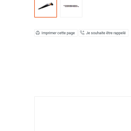
Déstratificateur ventilateur de
plafond
Déstratificateur industriel à pales
Déstratificateur industriel caréné
Déstratificateur de plafond design
Imprimer cette page
Je souhaite être rappelé
Déstratificateur Airius
VMC
Caisson d'Extraction VMC Collective
Caisson d'Extraction VMC tertiaire
Déshumidificateur d'air
Déshumidificateur mobile
professionnel
Déshumidificateur fixe
Déshumidificateur de maison et de
confort
Déshumidificateur à adsorption /
Déshydrateur
Humidificateur d'air
Purificateur d'air