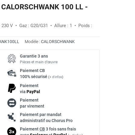
az CALORSCHWANK 100 LL -
: 230 V • Gaz : G20/G31 • Allure : 1 • Poids :
ANK100LL
Modèle :
CALORSCHWANK
Garantie 3 ans
Pièces et main d’œuvre
Paiement
CB
100% sécurisé
(
+ d'infos
)
Paiement
via
Pay
Pal
Paiement
par virement
Paiement par mandat
administratif ou Chorus Pro
Paiement
CB
3 fois sans frais
avec
Scalapay
et
Pay
Pal