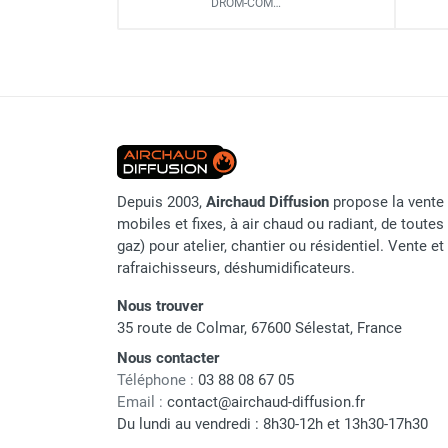
DROM-COM…
Chaudière mobile à eau
Chauffage infrarouge au 
Raccord air entrée / sortie
Chauffage mobile au bois
Gaine pour chauffage mobile
Consommation élec.
Chauffage pour serre et bâtiment
Chauffage infrarouge au
d'élevage
Indice de protection
Chauffage FARM au gaz
Raccord gaz
Chauffage FARM au fioul
Chauffage mobile au gaz rayonnant
Alimentation
Depuis 2003,
Airchaud Diffusion
propose la vente 
Rideau d'air et rideau rayonnant
mobiles et fixes, à air chaud ou radiant, de toutes 
Rideau d'air chaud
Allumage et contrôle
gaz) pour atelier, chantier ou résidentiel. Vente e
Rideau d'air chaud électrique
rafraichisseurs, déshumidificateurs.
Rideau d'air chaud encastrable
Dimensions
Rideau d'air eau chaude
Nous trouver
Rideau d'air chaud pour pompe à
35 route de Colmar, 67600 Sélestat, France
chaleur
Nous contacter
Rideau d'air pour portes tournantes
Téléphone :
03 88 08 67 05
Marque
Rideau d'air ambiant
Email :
contact@airchaud-diffusion.fr
Rideau d'air froid
Du lundi au vendredi : 8h30-12h et 13h30-17h30
Référence fournisseur
Rideau isolant thermique