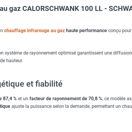
ge au gaz CALORSCHWANK 100 LL - SCHW
aille S - HUSQVARNA
 avec protège-menton Smartguard PE 10H - HUSQVARNA
WANKCONTROL - SCHWANK
un
chauffage infrarouge au gaz
haute performance
conçu pour 
SCHWANK
O - HUSQVARNA
on système de rayonnement optimisé garantissent une diffusio
WANKCONTROL - SCHWANK
de hauteur.
ARNA
ique et fiabilité
c avec protège-menton Smartguard PE 10H - HUSQVARNA
e 87,4 %
et un
facteur de rayonnement de 70,8 %
, ce modèle as
tique
ajuste la puissance selon la demande, permettant un chauf