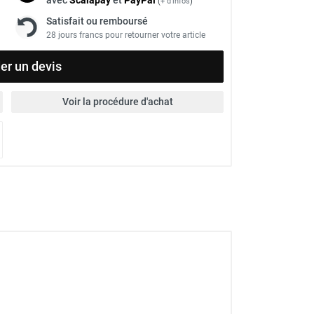
(
+ d'infos
)
Satisfait ou remboursé
28 jours francs pour retourner votre article
r un devis
Voir la procédure d'achat