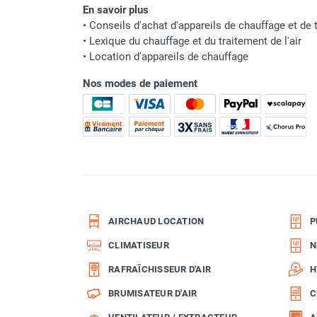
En savoir plus
Parasol chauffant et radiant
Nom du modèle
•
Conseils d'achat d'appareils de chauffage et de t
infrarouge sur mât
•
Lexique du chauffage et du traitement de l'air
Classement produit
Parasol chauffant à gaz
•
Location d'appareils de chauffage
Parasol chauffant et radiant sur
Nos modes de paiement
mât électrique
Chauffe terrasse aux pellets
Chauffage infrarouge fixe mur et
plafond
Chauffage radiant électrique
Chauffage Infrarouge électrique fixe
Panneau rayonnant
Lustre infrarouge électrique
suspendu
AIRCHAUD LOCATION
P
Réglette et cassette rayonnante
CLIMATISEUR
N
Chauffage tube radiant et radiant
RAFRAÎCHISSEUR D'AIR
H
lumineux au gaz
Chauffage radiant tube suspendu
BRUMISATEUR D'AIR
C
au gaz