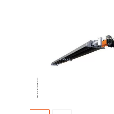
Brumisateur d'air
Coffret de brumisation
Ventilateur brumisateur
Ventilateur / extracteur d'air mobile
Brasseur d'air
Ventilateur fixe
Ventilateur industriel
Ventilateur de chantier
Ventilateur centrifuge
Ventilateur de sol
Ventilateur sur pied
Ventilateur de bureau
Ventilateur de table
Extracteur d'air mural
Extracteur d'air mural hélicoïde
Extracteur d'air mural centrifuge
Extracteur d'air mural ATEX
Extracteur d'air mural résidentiel