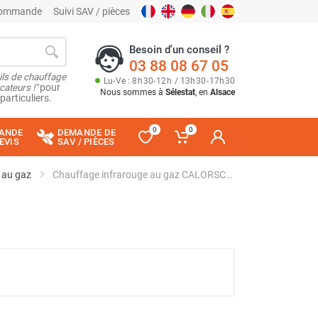
 commande
Suivi SAV / pièces
Besoin d'un conseil ?
03 88 08 67 05
ils de chauffage
Lu
-
Ve
: 8
h
30
-
12
h
/ 13
h
30
-
17
h
30
cateurs !"
pour
Nous sommes à
Sélestat
, en
Alsace
particuliers.
0
0
ANDE
DEMANDE DE
EVIS
SAV / PIÈCES
 au gaz
Chauffage infrarouge au gaz CALORSCHWANK 100 LL - SCHWANK