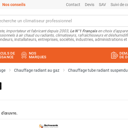
Nos conseils
Contact
Devis
SAV
Suivi de
ste, importateur et fabricant depuis 2003,
Le N°1 Français
en choix d'appare
sionnels à air chaud ou radiants, climatiseurs, rafraîchisseurs et déshumidifi
ndeurs, installateurs, entreprises, sociétés, industries, administrations et 
CULS DE
NOS
DEM
SSANCE
MARQUES
DE D
uge
Chauffage radiant au gaz
Chauffage tube radiant suspendu
 d’œuvre.