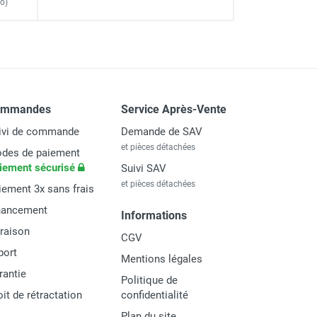
o)
ommandes
Service Après-Vente
ivi de commande
Demande de SAV
et pièces détachées
des de paiement
iement sécurisé
Suivi SAV
et pièces détachées
iement 3x sans frais
nancement
Informations
vraison
CGV
port
Mentions légales
rantie
Politique de
oit de rétractation
confidentialité
Plan du site