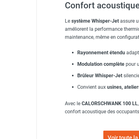
Confort acoustique 
Chauffage FARM au gaz
Chauffage FARM au fioul
Le
système Whisper-Jet
assure u
Chauffage d'atelier granulés / bois /
améliorent la performance thermiqu
carton
maintenance, même en configurati
Chaudière fixe à eau
Aérotherme fixe mural
Aérotherme électrique
Rayonnement étendu
adapté
Aérotherme au gaz
Modulation complète
pour u
Aérotherme à eau chaude ou froide
Aérotherme au fioul
Brûleur Whisper-Jet
silenci
Aérotherme pompe à chaleur
Convient aux
usines, atelier
(détente directe)
Chauffage mobile électrique, fioul et
Avec le
CALORSCHWANK 100 LL
gaz
Chauffage mobile électrique
confort acoustique des occupants
Chauffage électrique soufflant
Chauffage haute température pour
étuvage industriel ou destruction
Voir toute 