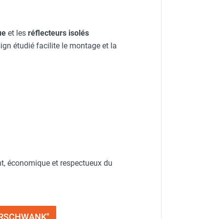
ue
et les
réflecteurs isolés
gn étudié facilite le montage et la
ant, économique et respectueux du
ALORSCHWANK"