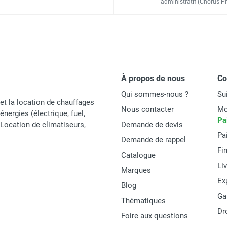
administratif
(Chorus Pr
gaz CALORSCHWANK 15 L - SCHWANK
100 mm
182 W
 gaz CALORSCHWANK 100 LL - SCHWANK
IP20
À propos de nous
C
3/4’’
Qui sommes-nous ?
Su
230 V - 50 Hz
et la location de chauffages
Nous contacter
Mo
énergies (électrique, fuel,
Pa
Allumage et contrôle d'ionisation par boîtier IC
t Location de climatiseurs,
Demande de devis
Pa
Demande de rappel
18 940 x 584 x 308 mm
Fi
Catalogue
Li
Marques
Ex
Blog
Ga
Schwank
Thématiques
Dr
Foire aux questions
CALORSCHWANK100LL