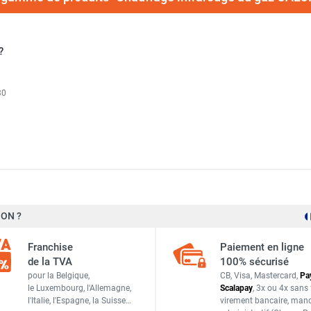
?
30
 gaz CALORSCHWANK 20 U - SCHWANK
ON ?
98 kW
gaz CALORSCHWANK 20 L - SCHWANK
Franchise
Paiement en ligne
9,82 m³/h
de la TVA
100% sécurisé
 gaz CALORSCHWANK 60 U - SCHWANK
pour la Belgique,
CB, Visa, Mastercard,
Pa
7,62 m³/h
le Luxembourg,
l'Allemagne,
Scalapay
,
3x ou 4x sans 
l'Italie,
l'Espagne,
la Suisse…
virement bancaire
, man
306 kg