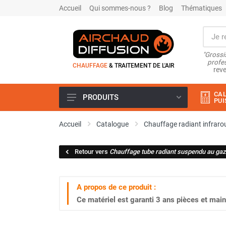
Accueil
Qui sommes-nous ?
Blog
Thématiques
"Grossi
profes
CHAUFFAGE
& TRAITEMENT DE L'AIR
reve
CAL
PRODUITS
PUI
Airchaud Location
Accueil
Catalogue
Chauffage radiant infraro
Climatiseur
Climatiseur mobile
Retour vers
Chauffage tube radiant suspendu au gaz
Climatiseur mobile résidentiel et
tertiaire
Climatiseur fixe
A propos de ce produit :
Rafraîchisseur d'air
Ce matériel est garanti
3 ans
pièces et main
Rafraichisseur d'air mobile
Rafraîchisseur d'air gainable
Rafraichisseur d’air fixe