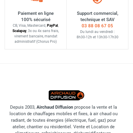
Paiement en ligne
Support commercial,
100% sécurisé
technique et SAV
03 88 08 67 05
CB, Visa, Mastercard,
Pay
Pal
,
Scalapay
,
3x ou 4x sans frais
,
Du lundi au vendredi :
virement bancaire
, mandat
8h30-12h
et
13h30-17h30
administratif
(Chorus Pro)
Depuis 2003,
Airchaud Diffusion
propose la vente et la
location de chauffages mobiles et fixes, à air chaud ou
radiant, de toutes énergies (électrique, fuel, gaz) pour
atelier, chantier ou résidentiel. Vente et Location de