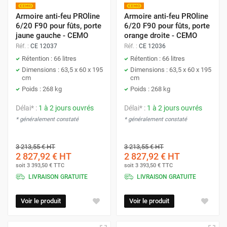
Armoire anti-feu PROline
Armoire anti-feu PROline
6/20 F90 pour fûts, porte
6/20 F90 pour fûts, porte
jaune gauche - CEMO
orange droite - CEMO
Réf. :
CE 12037
Réf. :
CE 12036
Rétention : 66 litres
Rétention : 66 litres
Dimensions : 63,5 x 60 x 195
Dimensions : 63,5 x 60 x 195
cm
cm
Poids : 268 kg
Poids : 268 kg
Délai* :
1 à 2 jours ouvrés
Délai* :
1 à 2 jours ouvrés
* généralement constaté
* généralement constaté
3 213,55 €
HT
3 213,55 €
HT
2 827,92 €
HT
2 827,92 €
HT
soit
3 393,50 €
TTC
soit
3 393,50 €
TTC
LIVRAISON GRATUITE
LIVRAISON GRATUITE
Voir le produit
Voir le produit