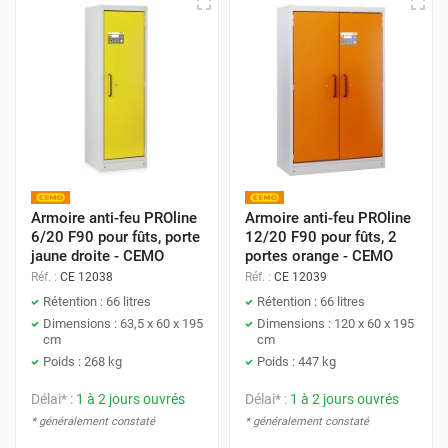
Armoire anti-feu PROline
Armoire anti-feu PROline
6/20 F90 pour fûts, porte
12/20 F90 pour fûts, 2
jaune droite - CEMO
portes orange - CEMO
Réf. :
CE 12038
Réf. :
CE 12039
Rétention : 66 litres
Rétention : 66 litres
Dimensions : 63,5 x 60 x 195
Dimensions : 120 x 60 x 195
cm
cm
Poids : 268 kg
Poids : 447 kg
Délai* :
1 à 2 jours ouvrés
Délai* :
1 à 2 jours ouvrés
* généralement constaté
* généralement constaté