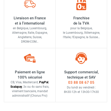
Livraison en France
Franchise
et à l'international
de la TVA
en Belgique, Luxembourg,
pour la Belgique,
Allemagne, Italie, Espagne,
le Luxembourg,
l'Allemagne,
Angleterre, Suisse,
l'Italie,
l'Espagne,
la Suisse…
DROM-COM…
Paiement en ligne
Support commercial,
100% sécurisé
technique et SAV
03 88 08 67 05
CB, Visa, Mastercard,
Pay
Pal
,
Scalapay
,
3x ou 4x sans frais
,
Du lundi au vendredi :
virement bancaire
, mandat
8h30-12h
et
13h30-17h30
administratif
(Chorus Pro)