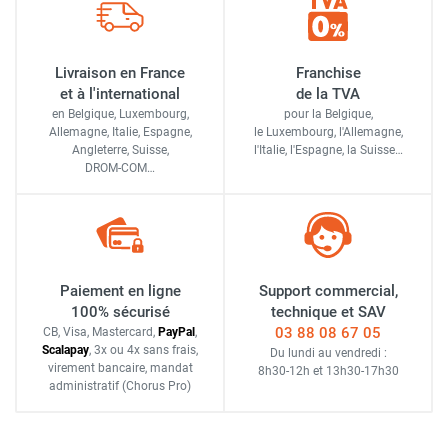
Livraison en France
Franchise
et à l'international
de la TVA
en Belgique, Luxembourg,
pour la Belgique,
Allemagne, Italie, Espagne,
le Luxembourg,
l'Allemagne,
Angleterre, Suisse,
l'Italie,
l'Espagne,
la Suisse…
DROM-COM…
Paiement en ligne
Support commercial,
100% sécurisé
technique et SAV
03 88 08 67 05
CB, Visa, Mastercard,
Pay
Pal
,
Scalapay
,
3x ou 4x sans frais
,
Du lundi au vendredi :
virement bancaire
, mandat
8h30-12h
et
13h30-17h30
administratif
(Chorus Pro)