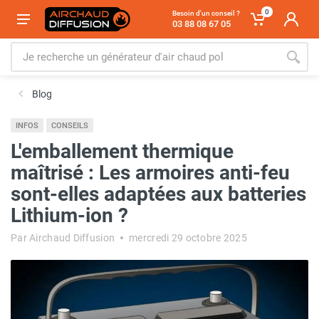
0
Besoin d'un conseil ?
03 88 08 67 05
Blog
INFOS
CONSEILS
L'emballement thermique
maîtrisé : Les armoires anti-feu
sont-elles adaptées aux batteries
Lithium-ion ?
Par Airchaud Diffusion
mercredi 29 octobre 2025