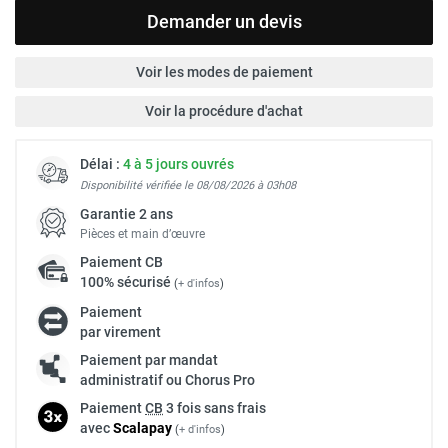
Demander un devis
Voir les modes de paiement
Voir la procédure d'achat
Délai :
4 à 5 jours ouvrés
Disponibilité vérifiée le 08/08/2026 à 03h08
Garantie 2 ans
Pièces et main d’œuvre
Paiement
CB
100% sécurisé
(
+ d'infos
)
Paiement
par virement
Paiement par mandat
administratif ou Chorus Pro
Paiement
CB
3 fois sans frais
avec
Scalapay
(
+ d'infos
)