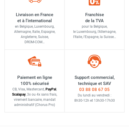
Livraison en France
Franchise
et à l'international
de la TVA
en Belgique, Luxembourg,
pour la Belgique,
Allemagne, Italie, Espagne,
le Luxembourg,
l'Allemagne,
Angleterre, Suisse,
l'Italie,
l'Espagne,
la Suisse…
DROM-COM…
Paiement en ligne
Support commercial,
100% sécurisé
technique et SAV
03 88 08 67 05
CB, Visa, Mastercard,
Pay
Pal
,
Scalapay
,
3x ou 4x sans frais
,
Du lundi au vendredi :
virement bancaire
, mandat
8h30-12h
et
13h30-17h30
administratif
(Chorus Pro)