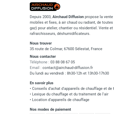
Chaudière mobile à eau
Chauffage mobile au bois
Gaine pour chauffage mobile
Depuis 2003,
Airchaud Diffusion
propose la vente 
Chauffage pour serre et bâtiment
mobiles et fixes, à air chaud ou radiant, de toutes 
gaz) pour atelier, chantier ou résidentiel. Vente e
d'élevage
rafraichisseurs, déshumidificateurs.
Chauffage FARM au gaz
Chauffage FARM au fioul
Nous trouver
Chauffage mobile au gaz rayonnant
35 route de Colmar, 67600 Sélestat, France
Rideau d'air et rideau rayonnant
Nous contacter
Rideau d'air chaud
Téléphone :
03 88 08 67 05
Rideau d'air chaud électrique
Email :
contact@airchaud-diffusion.fr
Rideau d'air chaud encastrable
Du lundi au vendredi : 8h30-12h et 13h30-17h30
Rideau d'air eau chaude
En savoir plus
Rideau d'air chaud pour pompe à
•
Conseils d'achat d'appareils de chauffage et de t
chaleur
•
Lexique du chauffage et du traitement de l'air
Rideau d'air pour portes tournantes
•
Location d'appareils de chauffage
Rideau d'air ambiant
Rideau d'air froid
Nos modes de paiement
Rideau isolant thermique