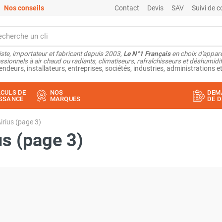
Nos conseils
Contact
Devis
SAV
Suivi de
ste, importateur et fabricant depuis 2003,
Le N°1 Français
en choix d'appare
ssionnels à air chaud ou radiants, climatiseurs, rafraîchisseurs et déshumidifi
endeurs, installateurs, entreprises, sociétés, industries, administrations et
CULS DE
NOS
DEM
SSANCE
MARQUES
DE D
irius (page 3)
us (page 3)