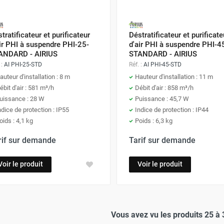
tratificateur et purificateur
Déstratificateur et purificate
ir PHI à suspendre PHI-25-
d'air PHI à suspendre PHI-4
ANDARD - AIRIUS
STANDARD - AIRIUS
 :
AI PHI-25-STD
Réf. :
AI PHI-45-STD
auteur d'installation : 8 m
Hauteur d'installation : 11 m
ébit d'air : 581 m³/h
Débit d'air : 858 m³/h
uissance : 28 W
Puissance : 45,7 W
ndice de protection : IP55
Indice de protection : IP44
oids : 4,1 kg
Poids : 6,3 kg
rif sur demande
Tarif sur demande
Voir le produit
Voir le produit
Vous avez vu les produits 25 à 