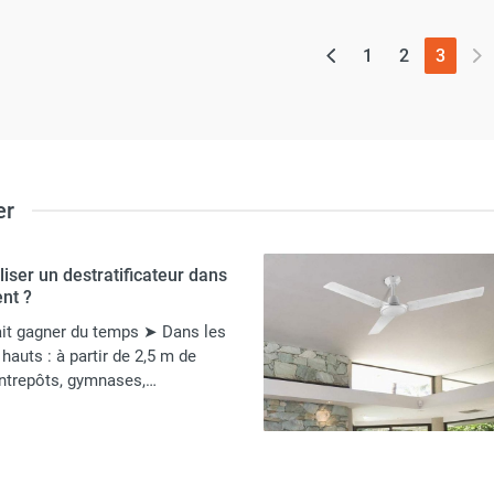
(page 
1
2
3
er
liser un destratificateur dans
nt ?
gagner du temps ➤ Dans les
hauts : à partir de 2,5 m de
entrepôts, gymnases,…