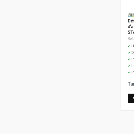
Neutraliseur d'odeur
Hygiène
Sèche-main et sèche-cheveux
Dés
Distributeur de savon
d'a
ST
Chauffage fixe atelier
Réf.
Chauffage d'atelier fixe au fioul et
H
GNR
D
Chauffage au fioul avec réservoir
P
intégré
I
Chauffage au fioul à raccorder sur
P
citerne
Aérotherme au fioul
Ta
Chauffage polycombustible / huile
Chauffage d'atelier fixe avec brûleur
gaz
Chauffage d'atelier suspendu
Chauffage suspendu au fioul
Chauffage suspendu au gaz
Chauffage FARM