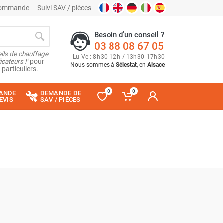
 commande
Suivi SAV / pièces
Besoin d'un conseil ?
03 88 08 67 05
ils de chauffage
Lu
-
Ve
: 8
h
30
-
12
h
/ 13
h
30
-
17
h
30
cateurs !"
pour
Nous sommes à
Sélestat
, en
Alsace
 particuliers.
0
0
ANDE
DEMANDE DE
EVIS
SAV / PIÈCES