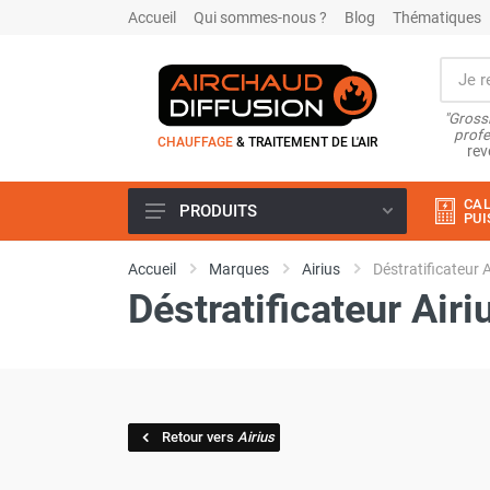
Accueil
Qui sommes-nous ?
Blog
Thématiques
"Grossi
profe
CHAUFFAGE
& TRAITEMENT DE L'AIR
rev
CAL
PRODUITS
PUI
Airchaud Location
Accueil
Marques
Airius
Déstratificateur A
Climatiseur
Déstratificateur Airi
Climatiseur mobile
Climatiseur mobile résidentiel et
tertiaire
Climatiseur fixe
Rafraîchisseur d'air
Rafraichisseur d'air mobile
Retour vers
Airius
Rafraîchisseur d'air gainable
Rafraichisseur d’air fixe