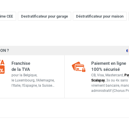
rime CEE
Destratificateur pour garage
Déstratificateur pour maison
ON ?
Franchise
Paiement en ligne
de la TVA
100% sécurisé
pour la Belgique,
CB, Visa, Mastercard,
Pa
le Luxembourg,
l'Allemagne,
Scalapay
,
3x ou 4x sans 
l'Italie,
l'Espagne,
la Suisse…
virement bancaire
, man
administratif
(Chorus Pr