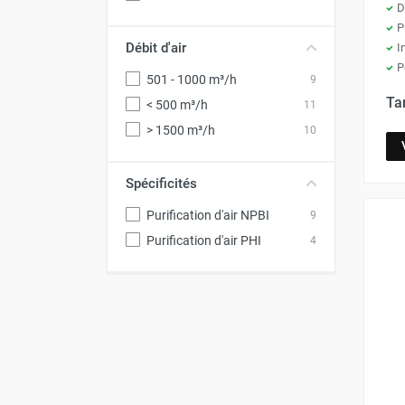
Déstratificateur ventilateur de
D
plafond
P
Débit d'air
I
Déstratificateur industriel à pales
P
Déstratificateur industriel caréné
501 - 1000 m³/h
9
Déstratificateur de plafond design
Ta
< 500 m³/h
11
Déstratificateur Airius
> 1500 m³/h
10
VMC
Caisson d'Extraction VMC Collective
Caisson d'Extraction VMC tertiaire
Spécificités
Déshumidificateur d'air
Purification d'air NPBI
9
Déshumidificateur mobile
Purification d'air PHI
4
professionnel
Déshumidificateur fixe
Déshumidificateur de maison et de
confort
Déshumidificateur à adsorption /
Déshydrateur
Humidificateur d'air
Purificateur d'air