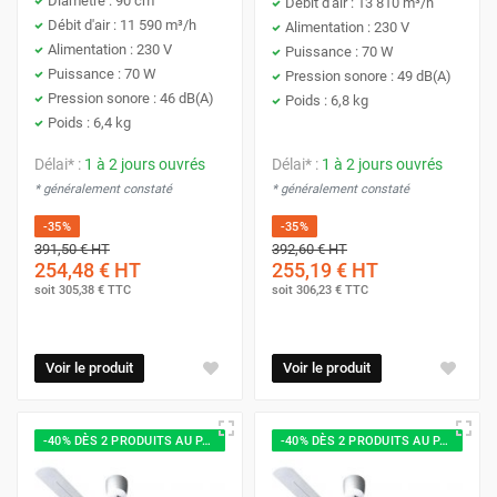
Diamètre : 90 cm
Débit d'air : 13 810 m³/h
Débit d'air : 11 590 m³/h
Alimentation : 230 V
Alimentation : 230 V
Puissance : 70 W
Puissance : 70 W
Pression sonore : 49 dB(A)
Pression sonore : 46 dB(A)
Poids : 6,8 kg
Poids : 6,4 kg
Délai* :
1 à 2 jours ouvrés
Délai* :
1 à 2 jours ouvrés
* généralement constaté
* généralement constaté
-35%
-35%
391,50 €
HT
392,60 €
HT
254,48 €
HT
255,19 €
HT
soit
305,38 €
TTC
soit
306,23 €
TTC
Voir le produit
Voir le produit
-40% DÈS 2 PRODUITS AU PANIER
-40% DÈS 2 PRODUITS AU PANIER