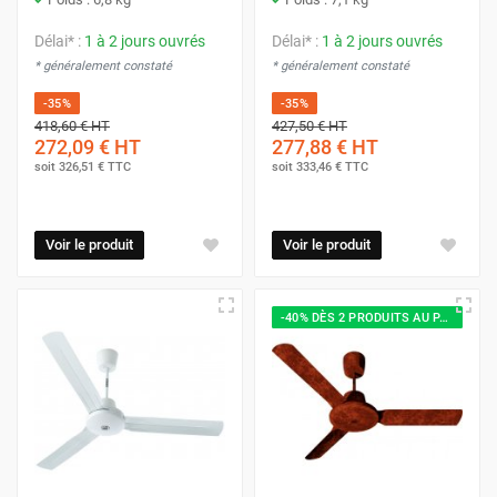
Délai* :
1 à 2 jours ouvrés
Délai* :
1 à 2 jours ouvrés
* généralement constaté
* généralement constaté
-35%
-35%
418,60 €
HT
427,50 €
HT
272,09 €
HT
277,88 €
HT
soit
326,51 €
TTC
soit
333,46 €
TTC
Voir le produit
Voir le produit
-40% DÈS 2 PRODUITS AU PANIER