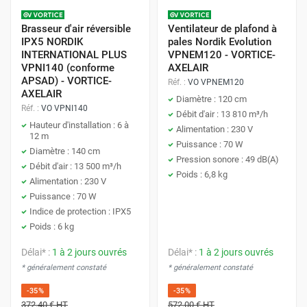
Brasseur d'air réversible
Ventilateur de plafond à
IPX5 NORDIK
pales Nordik Evolution
INTERNATIONAL PLUS
VPNEM120 - VORTICE-
VPNI140 (conforme
AXELAIR
APSAD) - VORTICE-
Réf. :
VO VPNEM120
AXELAIR
Diamètre : 120 cm
Réf. :
VO VPNI140
Débit d'air : 13 810 m³/h
Hauteur d'installation : 6 à
Alimentation : 230 V
12 m
Puissance : 70 W
Diamètre : 140 cm
Pression sonore : 49 dB(A)
Débit d'air : 13 500 m³/h
Poids : 6,8 kg
Alimentation : 230 V
Puissance : 70 W
Indice de protection : IPX5
Poids : 6 kg
Délai* :
1 à 2 jours ouvrés
Délai* :
1 à 2 jours ouvrés
* généralement constaté
* généralement constaté
-35%
-35%
372,40 €
HT
572,00 €
HT