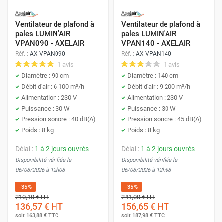
Ventilateur de plafond à
Ventilateur de plafond à
pales LUMIN'AIR
pales LUMIN'AIR
VPAN090 - AXELAIR
VPAN140 - AXELAIR
Réf. :
AX VPAN090
Réf. :
AX VPAN140
1 avis
1 avis
Diamètre : 90 cm
Diamètre : 140 cm
Débit d'air : 6 100 m³/h
Débit d'air : 9 200 m³/h
Alimentation : 230 V
Alimentation : 230 V
Puissance : 30 W
Puissance : 30 W
Pression sonore : 40 dB(A)
Pression sonore : 45 dB(A)
Poids : 8 kg
Poids : 8 kg
Délai :
1 à 2 jours ouvrés
Délai :
1 à 2 jours ouvrés
Disponibilité vérifiée le
Disponibilité vérifiée le
06/08/2026 à 12h08
06/08/2026 à 12h08
-35%
-35%
210,10 €
HT
241,00 €
HT
136,57 €
HT
156,65 €
HT
soit
163,88 €
TTC
soit
187,98 €
TTC