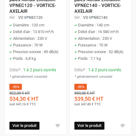
VPNEC120 - VORTICE-
VPNEC140 - VORTICE-
AXELAIR
AXELAIR
Réf. :
VO VPNEC120
Réf. :
VO VPNEC140
Diamètre : 120 cm
Diamètre : 140 cm
Débit d'air : 13 810 m³/h
Débit d'air : 16 580 m³/h
Alimentation : 230 V
Alimentation : 230 V
Puissance : 70 W
Puissance : 70 W
Pression sonore : 49 dB(A)
Pression sonore : 52 dB(A)
Poids : 6,8 kg
Poids : 7,1 kg
Délai* :
1 à 2 jours ouvrés
Délai* :
1 à 2 jours ouvrés
* généralement constaté
* généralement constaté
-35%
-35%
822,00 €
HT
830,00 €
HT
534,30 €
HT
539,50 €
HT
soit
641,16 €
TTC
soit
647,40 €
TTC
Voir le produit
Voir le produit