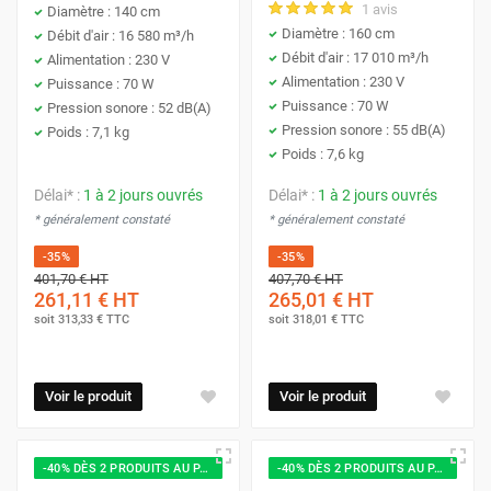
1 avis
Diamètre : 140 cm
Diamètre : 160 cm
Débit d'air : 16 580 m³/h
Débit d'air : 17 010 m³/h
Alimentation : 230 V
Alimentation : 230 V
Puissance : 70 W
Puissance : 70 W
Pression sonore : 52 dB(A)
Pression sonore : 55 dB(A)
Poids : 7,1 kg
Poids : 7,6 kg
Délai* :
1 à 2 jours ouvrés
Délai* :
1 à 2 jours ouvrés
* généralement constaté
* généralement constaté
-35%
-35%
401,70 €
HT
407,70 €
HT
261,11 €
HT
265,01 €
HT
soit
313,33 €
TTC
soit
318,01 €
TTC
Voir le produit
Voir le produit
-40% DÈS 2 PRODUITS AU PANIER
-40% DÈS 2 PRODUITS AU PANIER