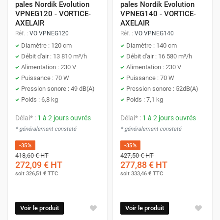
pales Nordik Evolution
pales Nordik Evolution
VPNEG120 - VORTICE-
VPNEG140 - VORTICE-
AXELAIR
AXELAIR
Réf. :
VO VPNEG120
Réf. :
VO VPNEG140
Diamètre : 120 cm
Diamètre : 140 cm
Débit d'air : 13 810 m³/h
Débit d'air : 16 580 m³/h
Alimentation : 230 V
Alimentation : 230 V
Puissance : 70 W
Puissance : 70 W
Pression sonore : 49 dB(A)
Pression sonore : 52dB(A)
Poids : 6,8 kg
Poids : 7,1 kg
Délai* :
1 à 2 jours ouvrés
Délai* :
1 à 2 jours ouvrés
* généralement constaté
* généralement constaté
-35%
-35%
418,60 €
HT
427,50 €
HT
272,09 €
HT
277,88 €
HT
soit
326,51 €
TTC
soit
333,46 €
TTC
Voir le produit
Voir le produit