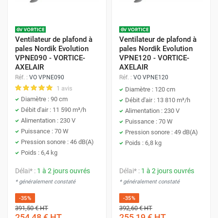
Ventilateur de plafond à
Ventilateur de plafond à
pales Nordik Evolution
pales Nordik Evolution
VPNE090 - VORTICE-
VPNE120 - VORTICE-
AXELAIR
AXELAIR
Réf. :
VO VPNE090
Réf. :
VO VPNE120
1 avis
Diamètre : 120 cm
Diamètre : 90 cm
Débit d'air : 13 810 m³/h
Débit d'air : 11 590 m³/h
Alimentation : 230 V
Alimentation : 230 V
Puissance : 70 W
Puissance : 70 W
Pression sonore : 49 dB(A)
Pression sonore : 46 dB(A)
Poids : 6,8 kg
Poids : 6,4 kg
Délai* :
1 à 2 jours ouvrés
Délai* :
1 à 2 jours ouvrés
* généralement constaté
* généralement constaté
-35%
-35%
391,50 €
HT
392,60 €
HT
254,48 €
HT
255,19 €
HT