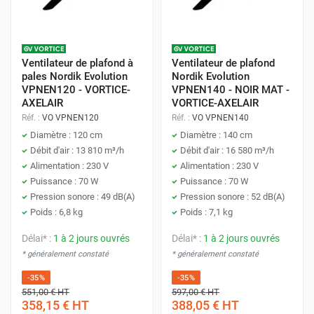
Ventilateur de plafond à
Ventilateur de plafond
pales Nordik Evolution
Nordik Evolution
VPNEN120 - VORTICE-
VPNEN140 - NOIR MAT -
AXELAIR
VORTICE-AXELAIR
Réf. :
VO VPNEN120
Réf. :
VO VPNEN140
Diamètre : 120 cm
Diamètre : 140 cm
Débit d'air : 13 810 m³/h
Débit d'air : 16 580 m³/h
Alimentation : 230 V
Alimentation : 230 V
Puissance : 70 W
Puissance : 70 W
Pression sonore : 49 dB(A)
Pression sonore : 52 dB(A)
Poids : 6,8 kg
Poids : 7,1 kg
Délai* :
1 à 2 jours ouvrés
Délai* :
1 à 2 jours ouvrés
* généralement constaté
* généralement constaté
-35%
-35%
551,00 €
HT
597,00 €
HT
358,15 €
HT
388,05 €
HT