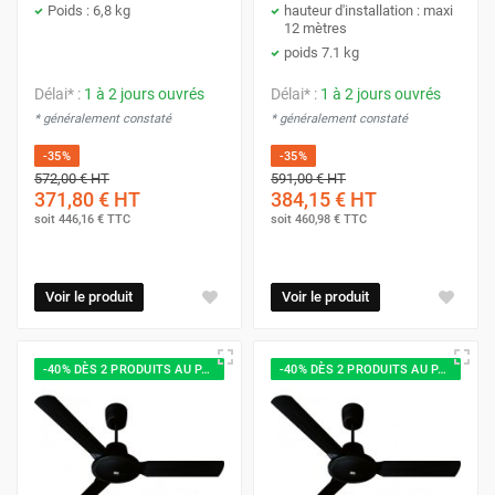
Poids : 6,8 kg
hauteur d'installation : maxi
12 mètres
poids 7.1 kg
Délai* :
1 à 2 jours ouvrés
Délai* :
1 à 2 jours ouvrés
* généralement constaté
* généralement constaté
-35%
-35%
572,00 €
HT
591,00 €
HT
371,80 €
HT
384,15 €
HT
soit
446,16 €
TTC
soit
460,98 €
TTC
Voir le produit
Voir le produit
-40% DÈS 2 PRODUITS AU PANIER
-40% DÈS 2 PRODUITS AU PANIER