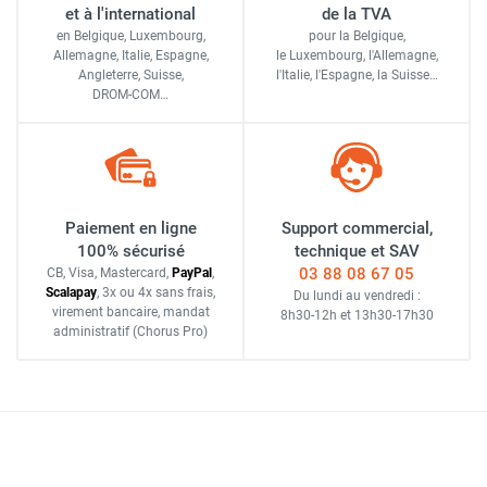
et à l'international
de la TVA
en Belgique, Luxembourg,
pour la Belgique,
Allemagne, Italie, Espagne,
le Luxembourg,
l'Allemagne,
Angleterre, Suisse,
l'Italie,
l'Espagne,
la Suisse…
DROM-COM…
Paiement en ligne
Support commercial,
100% sécurisé
technique et SAV
03 88 08 67 05
CB, Visa, Mastercard,
Pay
Pal
,
Scalapay
,
3x ou 4x sans frais
,
Du lundi au vendredi :
virement bancaire
, mandat
8h30-12h
et
13h30-17h30
administratif
(Chorus Pro)