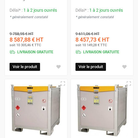
Délai* :
1 à 2 jours ouvrés
Délai* :
1 à 2 jours ouvrés
* généralement constaté
* généralement constaté
9 758,95 €
HT
9 611,06 €
HT
8 587,88 €
HT
8 457,73 €
HT
soit
10 305,46 €
TTC
soit
10 149,28 €
TTC
LIVRAISON GRATUITE
LIVRAISON GRATUITE
Voir le produit
Voir le produit