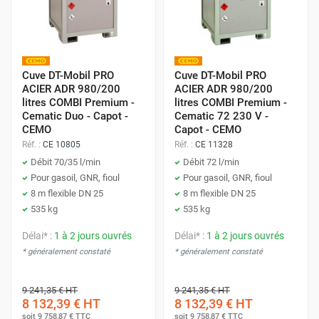
Cuve DT-Mobil PRO
Cuve DT-Mobil PRO
ACIER ADR 980/200
ACIER ADR 980/200
litres COMBI Premium -
litres COMBI Premium -
Cematic Duo - Capot -
Cematic 72 230 V -
CEMO
Capot - CEMO
Réf. :
CE 10805
Réf. :
CE 11328
Débit 70/35 l/min
Débit 72 l/min
Pour gasoil, GNR, fioul
Pour gasoil, GNR, fioul
8 m flexible DN 25
8 m flexible DN 25
535 kg
535 kg
Délai* :
1 à 2 jours ouvrés
Délai* :
1 à 2 jours ouvrés
* généralement constaté
* généralement constaté
9 241,35 €
HT
9 241,35 €
HT
8 132,39 €
HT
8 132,39 €
HT
soit
9 758,87 €
TTC
soit
9 758,87 €
TTC