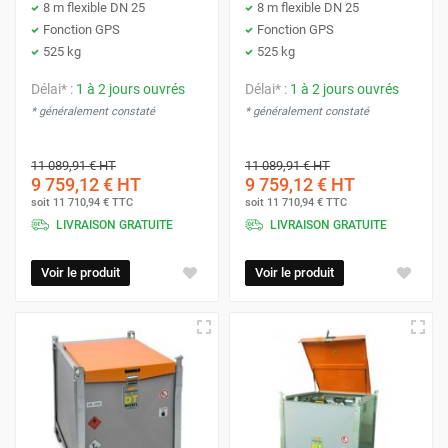
8 m flexible DN 25
8 m flexible DN 25
Fonction GPS
Fonction GPS
525 kg
525 kg
Délai* :
1 à 2 jours ouvrés
Délai* :
1 à 2 jours ouvrés
* généralement constaté
* généralement constaté
11 089,91 €
HT
11 089,91 €
HT
9 759,12 €
HT
9 759,12 €
HT
soit
11 710,94 €
TTC
soit
11 710,94 €
TTC
LIVRAISON GRATUITE
LIVRAISON GRATUITE
Voir le produit
Voir le produit