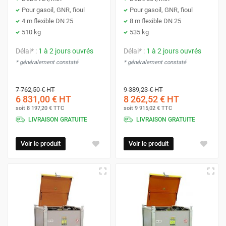
Pour gasoil, GNR, fioul
Pour gasoil, GNR, fioul
4 m flexible DN 25
8 m flexible DN 25
510 kg
535 kg
Délai* :
1 à 2 jours ouvrés
Délai* :
1 à 2 jours ouvrés
* généralement constaté
* généralement constaté
7 762,50 €
HT
9 389,23 €
HT
6 831,00 €
HT
8 262,52 €
HT
soit
8 197,20 €
TTC
soit
9 915,02 €
TTC
LIVRAISON GRATUITE
LIVRAISON GRATUITE
Voir le produit
Voir le produit