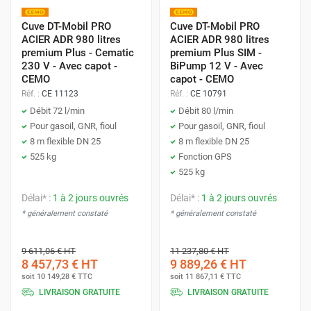
Cuve DT-Mobil PRO
Cuve DT-Mobil PRO
ACIER ADR 980 litres
ACIER ADR 980 litres
premium Plus - Cematic
premium Plus SIM -
230 V - Avec capot -
BiPump 12 V - Avec
CEMO
capot - CEMO
Réf. :
CE 11123
Réf. :
CE 10791
Débit 72 l/min
Débit 80 l/min
Pour gasoil, GNR, fioul
Pour gasoil, GNR, fioul
8 m flexible DN 25
8 m flexible DN 25
525 kg
Fonction GPS
525 kg
Délai* :
1 à 2 jours ouvrés
Délai* :
1 à 2 jours ouvrés
* généralement constaté
* généralement constaté
9 611,06 €
HT
11 237,80 €
HT
8 457,73 €
HT
9 889,26 €
HT
soit
10 149,28 €
TTC
soit
11 867,11 €
TTC
LIVRAISON GRATUITE
LIVRAISON GRATUITE