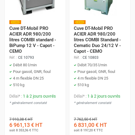
Cuve DT-Mobil PRO
Cuve DT-Mobil PRO
ACIER ADR 980/200
ACIER ADR 980/200
litres COMBI standard -
litres COMBI Standard -
BiPump 12 V - Capot -
Cematic Duo 24/12 V -
CEMO
Capot - CEMO
Réf. :
CE 10793
Réf. :
CE 10803
Débit 80 l/min
Débit 70/35 l/min
Pour gasoil, GNR, fioul
Pour gasoil, GNR, fioul
4 m flexible DN 25
4 m flexible DN 25
510 kg
510 kg
Délai* :
1 à 2 jours ouvrés
Délai* :
1 à 2 jours ouvrés
* généralement constaté
* généralement constaté
7 910,38 €
HT
7 762,50 €
HT
6 961,13 €
HT
6 831,00 €
HT
soit
8 353,36 €
TTC
soit
8 197,20 €
TTC