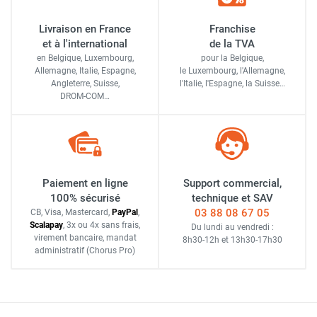
Livraison en France
Franchise
et à l'international
de la TVA
en Belgique, Luxembourg,
pour la Belgique,
Allemagne, Italie, Espagne,
le Luxembourg,
l'Allemagne,
Angleterre, Suisse,
l'Italie,
l'Espagne,
la Suisse…
DROM-COM…
Paiement en ligne
Support commercial,
100% sécurisé
technique et SAV
03 88 08 67 05
CB, Visa, Mastercard,
Pay
Pal
,
Scalapay
,
3x ou 4x sans frais
,
Du lundi au vendredi :
virement bancaire
, mandat
8h30-12h
et
13h30-17h30
administratif
(Chorus Pro)