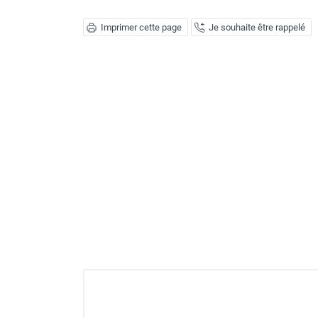
Déstratificateur ventilateur de
plafond
Imprimer cette page
Je souhaite être rappelé
Déstratificateur industriel à pales
Déstratificateur industriel caréné
Déstratificateur de plafond design
Déstratificateur Airius
VMC
Caisson d'Extraction VMC Collective
Caisson d'Extraction VMC tertiaire
Déshumidificateur d'air
Déshumidificateur mobile
professionnel
Déshumidificateur fixe
Déshumidificateur de maison et de
confort
Déshumidificateur à adsorption /
Déshydrateur
Humidificateur d'air
Purificateur d'air