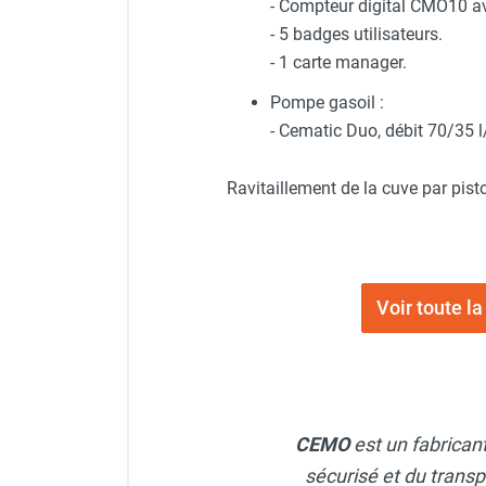
- Compteur digital CMO10 av
Chauffage FARM au gaz
- 5 badges utilisateurs.
Chauffage FARM au fioul
- 1 carte manager.
Chauffage d'atelier granulés / bois /
Pompe gasoil :
carton
Chaudière fixe à eau
- Cematic Duo, débit 70/35 l
Aérotherme fixe mural
Aérotherme électrique
Ravitaillement de la cuve par pist
Aérotherme au gaz
Aérotherme à eau chaude ou froide
Aérotherme au fioul
Aérotherme pompe à chaleur
Voir toute 
(détente directe)
Chauffage mobile électrique, fioul et
gaz
Chauffage mobile électrique
Chauffage électrique soufflant
Chauffage haute température pour
CEMO
est un fabrican
étuvage industriel ou destruction
sécurisé et du transp