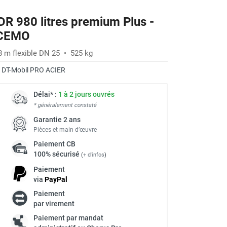
R 980 litres premium Plus -
 CEMO
 8 m flexible DN 25 • 525 kg
:
DT-Mobil PRO ACIER
Délai* :
1 à 2 jours ouvrés
* généralement constaté
Garantie 2 ans
Pièces et main d’œuvre
Paiement
CB
100% sécurisé
(
+ d'infos
)
Paiement
via
Pay
Pal
Paiement
à
par virement
Paiement par mandat