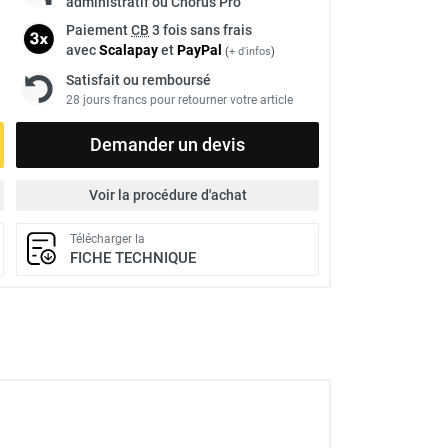
administratif ou Chorus Pro
Paiement
CB
3 fois sans frais
avec
Scalapay
et
Pay
Pal
(
+ d'infos
)
Satisfait ou remboursé
28 jours francs pour retourner votre article
Demander un devis
Voir la procédure d'achat
Télécharger la
FICHE TECHNIQUE