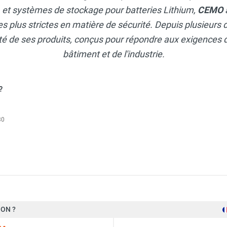
, et systèmes de stockage pour batteries Lithium,
CEMO
s plus strictes en matière de sécurité. Depuis plusieurs d
lité de ses produits, conçus pour répondre aux exigences 
bâtiment et de l'industrie.
?
30
DR 980 Standard - Cematic Duo 24/12 V - Avec capot - CEMO
ON ?
R 980 litres premium Plus SIM - Cematic Duo 24/12 V - Capot