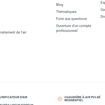
Ex
Blog
2/2,6
Ga
Thématiques
Inférieur à 70 dB
Dr
Foire aux questions
4 mètres
Ouverture d'un compte
professionnel
raitement de l'air
24/12 V
16/25 A
150/420 W
3600/1800 tr/min
IP 55
30 minutes
NC
URIFICATEUR D'AIR
CHAUDIÈRE À AIR PULSÉ
RÉSIDENTIEL
Acier, fonte, aluminium, résine acétale