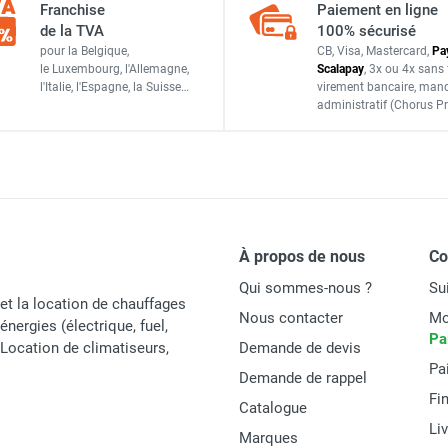
Franchise
Paiement en ligne
de la TVA
100% sécurisé
Acier pour l’enveloppe extérieure et le réservoir intérieur
R 980 litres premium Plus SIM - BiPump 12 V - Avec capot - 
pour la Belgique,
CB, Visa, Mastercard,
Pa
le Luxembourg,
l'Allemagne,
Scalapay
,
3x ou 4x sans 
3 mm et 3 mm
l'Italie,
l'Espagne,
la Suisse…
virement bancaire
, man
administratif
(Chorus Pr
Gasoil, GNR, Fioul
R 980 litres premium Plus SIM - Cematic 72 230 V - Capot - C
Oui
DR 980 Premium - Cematic 72 230 V - Avec capot - CEMO
130 x 115 x 130 cm
525 kg
À propos de nous
C
Qui sommes-nous ?
Su
et la location de chauffages
Nous contacter
Mo
énergies (électrique, fuel,
Pa
t Location de climatiseurs,
Demande de devis
Gasoil, GNR, Fioul
Pa
Demande de rappel
70/35
Fi
Catalogue
Li
5,35 cSt
Marques