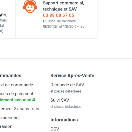
Support commercial,
technique et SAV
CEMO
03 88 08 67 05
y
Pal
,
frais
,
Du lundi au vendredi :
dat
8h30-12h
et
13h30-17h30
o)
EMO
ommandes
Service Après-Vente
ivi de commande
Demande de SAV
et pièces détachées
des de paiement
iement sécurisé
Suivi SAV
et pièces détachées
iement 3x sans frais
nancement
Informations
vraison
CGV