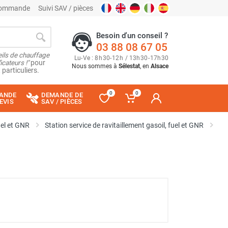
 commande
Suivi SAV / pièces
Besoin d'un conseil ?
03 88 08 67 05
ils de chauffage
Lu
-
Ve
: 8
h
30
-
12
h
/ 13
h
30
-
17
h
30
cateurs !"
pour
Nous sommes à
Sélestat
, en
Alsace
 particuliers.
0
0
ANDE
DEMANDE DE
EVIS
SAV / PIÈCES
uel et GNR
Station service de ravitaillement gasoil, fuel et GNR
Cu