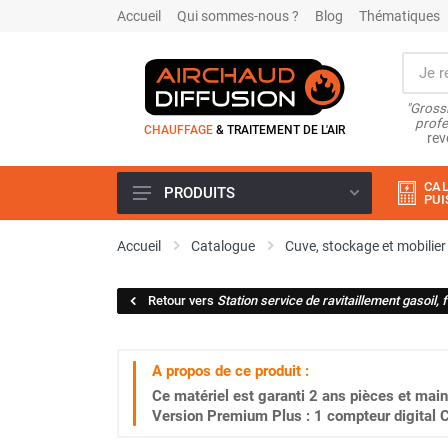
Accueil
Qui sommes-nous ?
Blog
Thématiques
"Grossi
profe
CHAUFFAGE
& TRAITEMENT DE L'AIR
rev
CAL
PRODUITS
PUI
Airchaud Location
Accueil
Catalogue
Cuve, stockage et mobilier
Climatiseur
Climatiseur mobile
Retour vers
Station service de ravitaillement gasoil, 
Climatiseur mobile résidentiel et
tertiaire
Climatiseur fixe
A propos de ce produit :
Rafraîchisseur d'air
Ce matériel est garanti
2 ans
pièces et main
Rafraichisseur d'air mobile
Version Premium Plus : 1 compteur digital 
Rafraîchisseur d'air gainable
Rafraichisseur d’air fixe