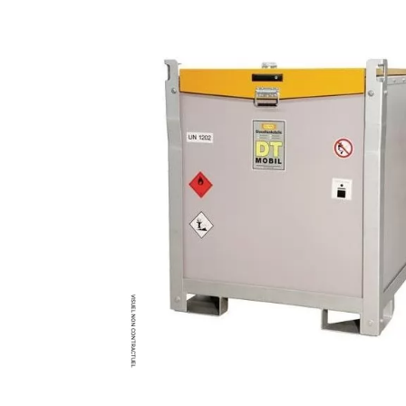
Brumisateur d'air
Coffret de brumisation
Ventilateur brumisateur
Ventilateur / extracteur d'air mobile
Brasseur d'air
Ventilateur fixe
Ventilateur industriel
Ventilateur de chantier
Ventilateur centrifuge
Ventilateur de sol
Ventilateur sur pied
Ventilateur de bureau
Ventilateur de table
Extracteur d'air mural
Extracteur d'air mural hélicoïde
Extracteur d'air mural centrifuge
Extracteur d'air mural ATEX
Extracteur d'air mural résidentiel