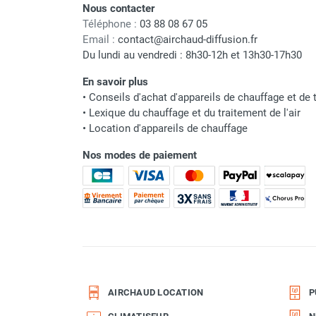
Nous contacter
Parasol chauffant et radiant
Pression maxi
Téléphone :
03 88 08 67 05
infrarouge sur mât
Email :
contact@airchaud-diffusion.fr
Niveau sonore
Parasol chauffant à gaz
Du lundi au vendredi : 8h30-12h et 13h30-17h30
Parasol chauffant et radiant sur
Hauteur d’aspi maxi
En savoir plus
mât électrique
•
Conseils d'achat d'appareils de chauffage et de t
Chauffe terrasse aux pellets
Tension
•
Lexique du chauffage et du traitement de l'air
Chauffage infrarouge fixe mur et
•
Location d'appareils de chauffage
plafond
Intensité
Chauffage radiant électrique
Nos modes de paiement
Puissance
Chauffage Infrarouge électrique fixe
Panneau rayonnant
Vitesse de rotation maxi
Lustre infrarouge électrique
suspendu
Indice de protection
Réglette et cassette rayonnante
Temps de cycle maxi
Chauffage tube radiant et radiant
lumineux au gaz
Capacité fusible
Chauffage radiant tube suspendu
AIRCHAUD LOCATION
P
au gaz
Matériaux employés