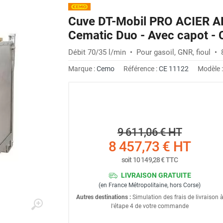
Cuve DT-Mobil PRO ACIER AD
Cematic Duo - Avec capot -
Débit 70/35 l/min • Pour gasoil, GNR, fioul •
Marque :
Cemo
Référence :
CE 11122
Modèle 
9 611,06 €
HT
8 457,73 €
HT
soit
10 149,28 €
TTC
LIVRAISON GRATUITE
(en France Métropolitaine, hors Corse)
Autres destinations :
Simulation des frais de livraison 
l'étape 4 de votre commande