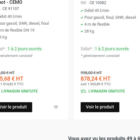
pot - CEMO
Réf. :
CE 10082
 :
CE 91107
Débit 45 l/min
ébit 40 l/min
Pour gasoil, fioul, GNR, diesel
our gasoil, GNR, diesel, fioul
4 m de flexible
 m de flexible DN 19
28 kg
6 kg
ai* :
1 à 2 jours ouvrés
Délai* :
1 à 2 jours ouvrés
énéralement constaté
* généralement constaté
,00 €
HT
998,00 €
HT
5,68 €
HT
878,24 €
HT
t
1 014,82 €
TTC
soit
1 053,89 €
TTC
LIVRAISON GRATUITE
LIVRAISON GRATUITE
Voir le produit
Voir le produit
Vous avez vu les produits 49 à 