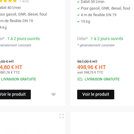
1 avis
Débit 30 l/min
ébit 40 l/min
Pour gasoil, GNR, diesel, fioul
our gasoil, GNR, diesel, fioul
4 m de flexible DN 19
 m de flexible DN 19
19 kg
4 kg
ai* :
1 à 2 jours ouvrés
Délai* :
1 à 2 jours ouvrés
énéralement constaté
* généralement constaté
,00 €
HT
567,00 €
HT
4,80 €
HT
498,96 €
HT
t
881,76 €
TTC
soit
598,75 €
TTC
LIVRAISON GRATUITE
LIVRAISON GRATUITE
Voir le produit
Voir le produit