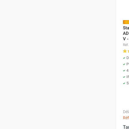
punaises de lit
Chauffage électrique infrarouge
Chauffage électrique par convection
Chauffage mobile au fioul et GNR
Sta
Chauffage fioul soufflant avec
AD
cheminée et réservoir intégré
V 
Chauffage fioul soufflant avec
Réf.
cheminée à raccorder sur citerne
Chauffage fioul soufflant sans
D
cheminée à combustion directe
P
4
Chauffage fioul
I
infrarouge/rayonnant
5
Chauffage mobile au gaz propane /
butane
Chauffage mobile au gaz à
combustion directe
Dél
Chauffage mobile au gaz à
Réf
combustion indirecte
Chauffage mobile au gaz rayonnant
Ta