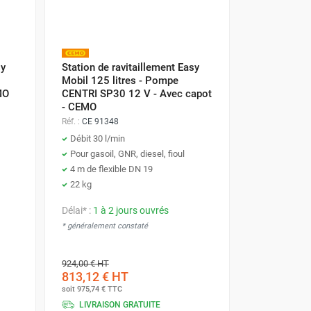
sy
Station de ravitaillement Easy
Mobil 125 litres - Pompe
MO
CENTRI SP30 12 V - Avec capot
- CEMO
Réf. :
CE 91348
Débit 30 l/min
Pour gasoil, GNR, diesel, fioul
4 m de flexible DN 19
22 kg
Délai* :
1 à 2 jours ouvrés
* généralement constaté
924,00 €
HT
813,12 €
HT
soit
975,74 €
TTC
LIVRAISON GRATUITE