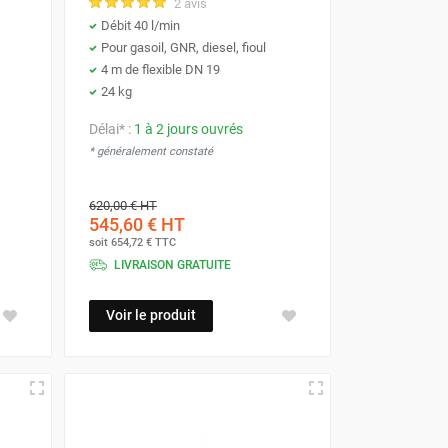
2 avis
Débit 40 l/min
Pour gasoil, GNR, diesel, fioul
4 m de flexible DN 19
24 kg
Délai* :
1 à 2 jours ouvrés
* généralement constaté
620,00 €
HT
545,60 €
HT
soit
654,72 €
TTC
LIVRAISON GRATUITE
Voir le produit