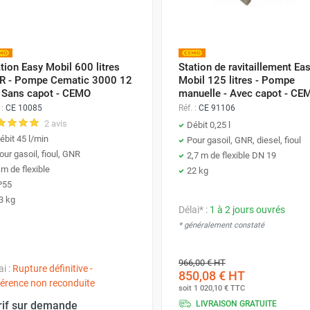
tion Easy Mobil 600 litres
Station de ravitaillement Ea
R - Pompe Cematic 3000 12
Mobil 125 litres - Pompe
- Sans capot - CEMO
manuelle - Avec capot - CE
 :
CE 10085
Réf. :
CE 91106
2 avis
Débit 0,25 l
ébit 45 l/min
Pour gasoil, GNR, diesel, fioul
our gasoil, fioul, GNR
2,7 m de flexible DN 19
 m de flexible
22 kg
P55
3 kg
Délai* :
1 à 2 jours ouvrés
* généralement constaté
966,00 €
HT
ai :
Rupture définitive -
850,08 €
HT
érence non reconduite
soit
1 020,10 €
TTC
rif sur demande
LIVRAISON GRATUITE