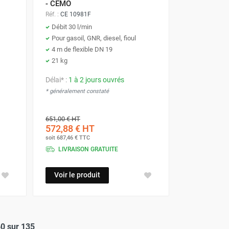
- CEMO
Réf. :
CE 10981F
Débit 30 l/min
Pour gasoil, GNR, diesel, fioul
4 m de flexible DN 19
21 kg
Délai* :
1 à 2 jours ouvrés
* généralement constaté
651,00 €
HT
572,88 €
HT
soit
687,46 €
TTC
LIVRAISON GRATUITE
Voir le produit
60 sur 135