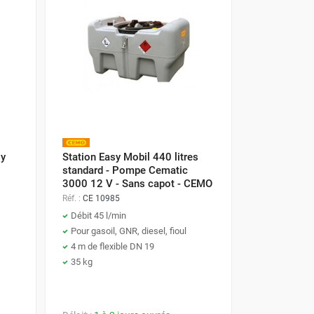
sy
Station Easy Mobil 440 litres
standard - Pompe Cematic
3000 12 V - Sans capot - CEMO
Réf. :
CE 10985
Débit 45 l/min
Pour gasoil, GNR, diesel, fioul
4 m de flexible DN 19
35 kg