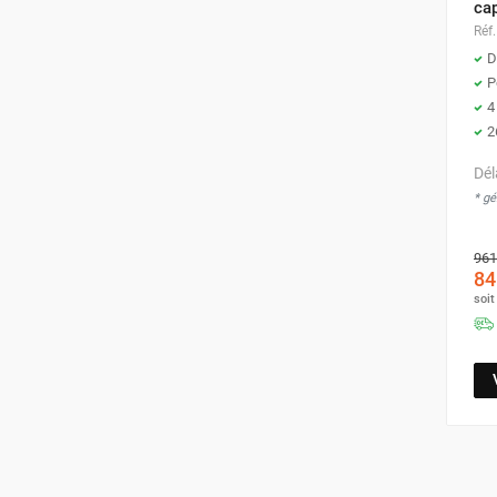
ca
Parasol chauffant et radiant
Réf.
infrarouge sur mât
D
Parasol chauffant à gaz
P
Parasol chauffant et radiant sur
4
mât électrique
2
Chauffe terrasse aux pellets
Dél
Chauffage infrarouge fixe mur et
* g
plafond
Chauffage radiant électrique
961
Chauffage Infrarouge électrique fixe
84
Panneau rayonnant
soi
Lustre infrarouge électrique
suspendu
Réglette et cassette rayonnante
Chauffage tube radiant et radiant
lumineux au gaz
Chauffage radiant tube suspendu
au gaz