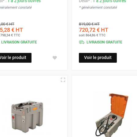
ai* :
1 à 2 jours ouvrés
Délai* :
1 à 2 jours ouvrés
énéralement constaté
* généralement constaté
,00 €
HT
819,00 €
HT
5,28 €
HT
720,72 €
HT
t
798,34 €
TTC
soit
864,86 €
TTC
LIVRAISON GRATUITE
LIVRAISON GRATUITE
Voir le produit
Voir le produit