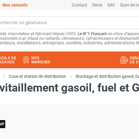
Nos conseils
Contact
Devis
SAV
Suivi de
ste, importateur et fabricant depuis 2003,
Le N°1 Français
en choix d'appare
ssionnels à air chaud ou radiants, climatiseurs, rafraîchisseurs et déshumidifi
endeurs, installateurs, entreprises, sociétés, industries, administrations et
CULS DE
NOS
DEM
SSANCE
MARQUES
DE D
Cuve et station de distribution
Stockage et distribution gasoil, f
vitaillement gasoil, fuel et
GNR