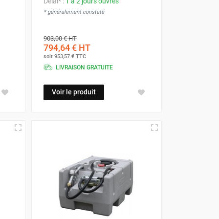
Délai* :
1 à 2 jours ouvrés
* généralement constaté
903,00 €
HT
794,64 €
HT
soit
953,57 €
TTC
LIVRAISON GRATUITE
Voir le produit