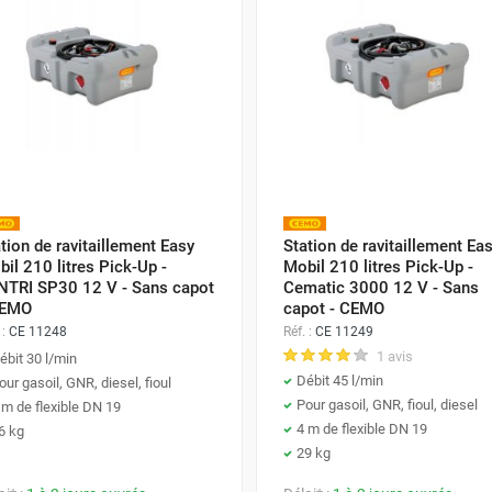
tion de ravitaillement Easy
Station de ravitaillement Ea
il 210 litres Pick-Up -
Mobil 210 litres Pick-Up -
NTRI SP30 12 V - Sans capot
Cematic 3000 12 V - Sans
CEMO
capot - CEMO
 :
CE 11248
Réf. :
CE 11249
1 avis
ébit 30 l/min
Débit 45 l/min
our gasoil, GNR, diesel, fioul
Pour gasoil, GNR, fioul, diesel
 m de flexible DN 19
4 m de flexible DN 19
6 kg
29 kg