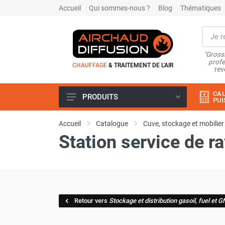
Accueil
Qui sommes-nous ?
Blog
Thématiques
"Grossi
profe
CHAUFFAGE
& TRAITEMENT DE L'AIR
rev
CAL
PRODUITS
PUI
Airchaud Location
Accueil
Catalogue
Cuve, stockage et mobilier
Climatiseur
Station service de ra
Climatiseur mobile
Climatiseur mobile résidentiel et
tertiaire
Climatiseur fixe
Rafraîchisseur d'air
Rafraichisseur d'air mobile
Retour vers
Stockage et distribution gasoil, fuel et 
Rafraîchisseur d'air gainable
Rafraichisseur d’air fixe