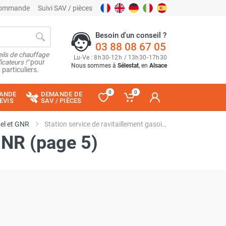
 commande
Suivi SAV / pièces
Besoin d'un conseil ?
03 88 08 67 05
ils de chauffage
Lu
-
Ve
: 8
h
30
-
12
h
/ 13
h
30
-
17
h
30
cateurs !"
pour
Nous sommes à
Sélestat
, en
Alsace
 particuliers.
0
0
ANDE
DEMANDE DE
EVIS
SAV / PIÈCES
uel et GNR
Station service de ravitaillement gasoil, fuel et GNR (page 5)
 GNR (page 5)