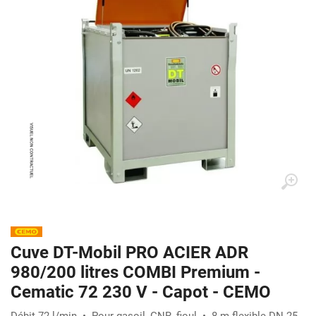
Cuve DT-Mobil PRO ACIER ADR
980/200 litres COMBI Premium -
Cematic 72 230 V - Capot - CEMO
Débit 72 l/min • Pour gasoil, GNR, fioul • 8 m flexible DN 25