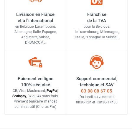
Livraison en France
Franchise
et à l'international
de la TVA
en Belgique, Luxembourg,
pour la Belgique,
Allemagne, Italie, Espagne,
le Luxembourg,
l'Allemagne,
Angleterre, Suisse,
l'Italie,
l'Espagne,
la Suisse…
DROM-COM…
Paiement en ligne
Support commercial,
100% sécurisé
technique et SAV
03 88 08 67 05
CB, Visa, Mastercard,
Pay
Pal
,
Scalapay
,
3x ou 4x sans frais
,
Du lundi au vendredi :
virement bancaire
, mandat
8h30-12h
et
13h30-17h30
administratif
(Chorus Pro)